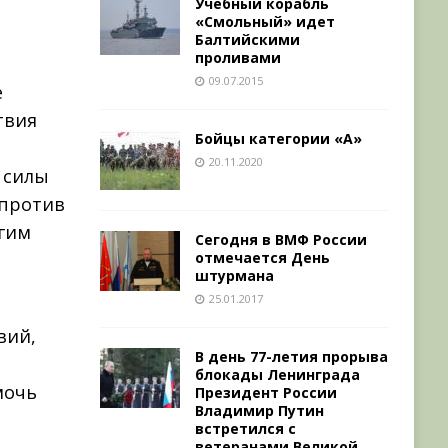
Учебный корабль
«Смольный» идет
Балтийскими
проливами
09.07.2015
е
твия
Бойцы категории «А»
20.11.2020
 силы
 против
гим
Сегодня в ВМФ России
отмечается День
штурмана
25.01.2017
вий,
В день 77-летия прорыва
блокады Ленинграда
мочь
Президент России
Владимир Путин
встретился с
ветеранами Великой