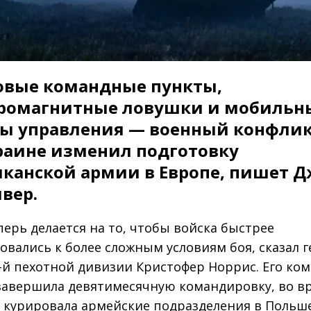
вые командные пункты,
ромагнитные ловушки и мобильн
ы управления — военный конфли
раине изменил подготовку
канской армии в Европе, пишет 
вер.
перь делается на то, чтобы войска быстрее
овались к более сложным условиям боя, сказал г
-й пехотной дивизии Кристофер Норрис. Его ко
завершила девятимесячную командировку, во в
 курировала армейские подразделения в Польш