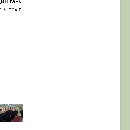
ции танк
 С тех п