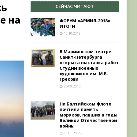
сь
СЕЙЧАС ЧИТАЮТ
е на
ФОРУМ «АРМИЯ-2018».
ИТОГИ
10.10.2018
В Мариинском театре
Санкт-Петербурга
открыта выставка работ
Студии военных
художников им. М.Б.
Грекова
25.09.2015
На Балтийском флоте
почтили память
моряков, павших в годы
Великой Отечественной
войны
19.05.2016