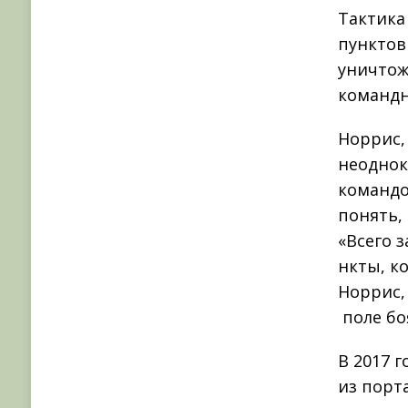
Тактика
пунктов
уничтож
командн
Норрис,
неоднок
командо
понять,
«Всего 
нкты, к
Норрис,
поле бо
В 2017 
из порт