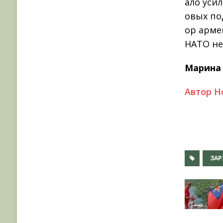
ало уси
овых по
ор арме
НАТО не
Марина
Автор Н
ЗАР