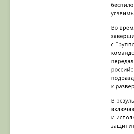
беспило
уязвимы
Во врем
заверши
с Групп
командо
передал
российс
подразд
к разве
В резул
включаю
и испол
защитит