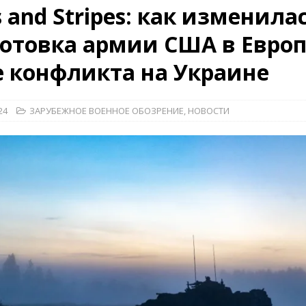
s and Stripes: как изменила
отовка армии США в Европ
26)
ВОЕННО-ИСТОРИЧЕСКИЙ ЖУРНАЛ
 конфликта на Украине
дат
НОВОСТИ
рыт мультимедийный проект с рассекреченными документами из
24
ЗАРУБЕЖНОЕ ВОЕННОЕ ОБОЗРЕНИЕ
,
НОВОСТИ
дня создания Железнодорожных войск ВС РФ
НОВОСТИ