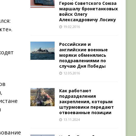
Герою Советского Союза
маршалу бронетанковых
войск Олегу
Александровичу Лосику
лся:
19.02.2016
кте».
Российские и
английские военные
ходят
моряки обменялись
поздравлениями по
случаю Дня Победы
.
12.05.2016
ов
Как работают
,
подразделения
истане
закрепления, которым
штурмовики передают
и
отвоеванные позиции
13.11.2024
зование