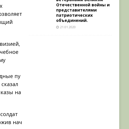
Отечественной войны и
х
представителями
озволяет
патриотических
объединений.
оящий
21.01.2020
ивизией,
учебное
му
ндные пу
 сказал
иказы на
 солдат
ожив нач