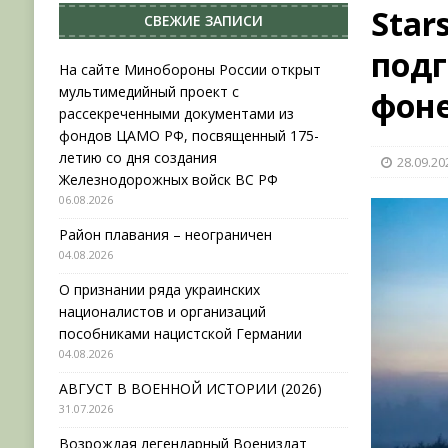
Star
СВЕЖИЕ ЗАПИСИ
НОВОСТИ
подг
[ 31.07.2026 ]
АВГУСТ В ВОЕННОЙ ИСТОРИИ (20
На сайте Минобороны России открыт
мультимедийный проект с
фоне
[ 19.07.2026 ]
Возрождая легендарный Воениз
рассекреченными документами из
[ 06.08.2026 ]
На сайте Минобороны России отк
фондов ЦАМО РФ, посвященный 175-
летию со дня создания
28.09.20
фондов ЦАМО РФ, посвященный 175-летию со 
Железнодорожных войск ВС РФ
06.08.2026
Район плавания – неограничен
04.08.2026
О признании ряда украинских
националистов и организаций
пособниками нацистской Германии
04.08.2026
АВГУСТ В ВОЕННОЙ ИСТОРИИ (2026)
31.07.2026
Возрождая легендарный Воениздат