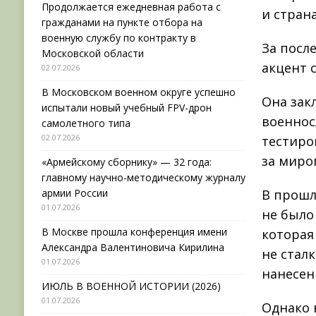
Продолжается ежедневная работа с
и стран
гражданами на пункте отбора на
военную службу по контракту в
За посл
Московской области
акцент 
02.07.2026
В Московском военном округе успешно
Она зак
испытали новый учебный FPV-дрон
военнос
самолетного типа
02.07.2026
тестиро
за миро
«Армейскому сборнику» — 32 года:
главному научно-методическому журналу
армии России
В прошл
01.07.2026
не было
В Москве прошла конференция имени
которая
Александра Валентиновича Кирилина
не стал
01.07.2026
нанесен
ИЮЛЬ В ВОЕННОЙ ИСТОРИИ (2026)
01.07.2026
Однако 