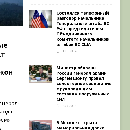
Состоялся телефонный
разговор начальника
Генерального штаба ВС
РФ с председателем
Объединенного
комитета начальников
ые
штабов ВС США
01.08.2014
кт
Министр обороны
Джон
России генерал армии
Сергей Шойгу провел
селекторное совещание
с руководящим
составом Вооруженных
Сил
енерал-
04.06.2014
манда
ремя
В Москве открыта
е
мемориальная доска