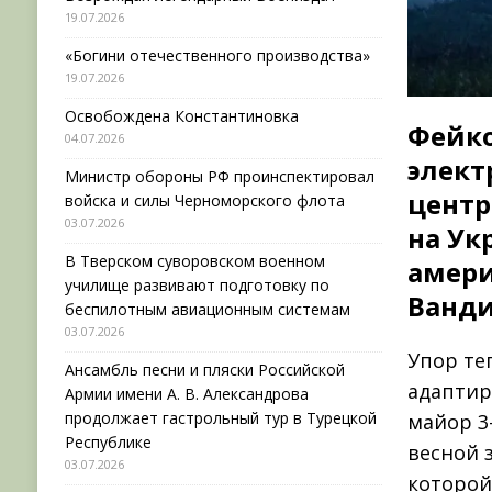
19.07.2026
«Богини отечественного производства»
19.07.2026
Освобождена Константиновка
Фейко
04.07.2026
элект
Министр обороны РФ проинспектировал
центр
войска и силы Черноморского флота
03.07.2026
на Ук
В Тверском суворовском военном
амери
училище развивают подготовку по
Ванди
беспилотным авиационным системам
03.07.2026
Упор те
Ансамбль песни и пляски Российской
адаптир
Армии имени А. В. Александрова
продолжает гастрольный тур в Турецкой
майор 3
Республике
весной 
03.07.2026
которой