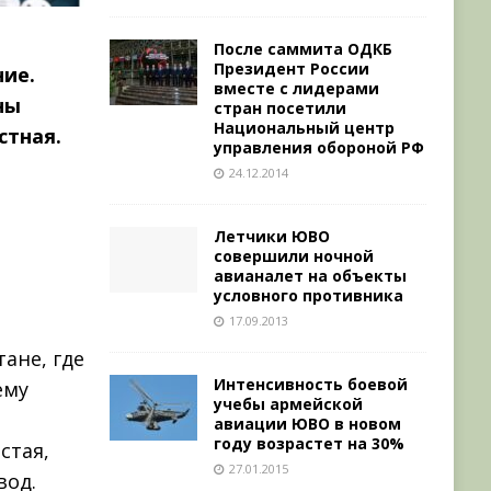
После саммита ОДКБ
Президент России
ние.
вместе с лидерами
ны
стран посетили
Национальный центр
стная.
управления обороной РФ
24.12.2014
Летчики ЮВО
совершили ночной
авианалет на объекты
условного противника
17.09.2013
ане, где
Интенсивность боевой
ему
учебы армейской
авиации ЮВО в новом
году возрастет на 30%
стая,
27.01.2015
вод.