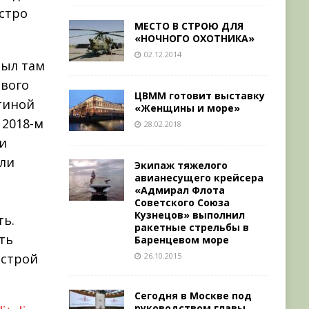
стро
МЕСТО В СТРОЮ ДЛЯ
«НОЧНОГО ОХОТНИКА»
02.12.2014
был там
рвого
ЦВММ готовит выставку
стиной
«Женщины и море»
 2018-м
28.02.2018
ти
ыли
Экипаж тяжелого
авианесущего крейсера
«Адмирал Флота
Советского Союза
Кузнецов» выполнил
ть.
ракетные стрельбы в
ть
Баренцевом море
26.10.2015
естрой
Сегодня в Москве под
руководством главы