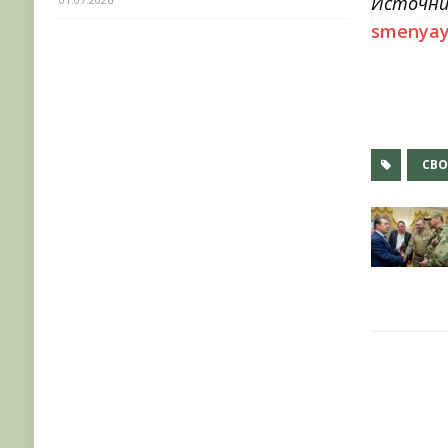
Источни
smenyay
СВ