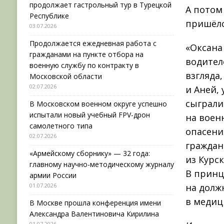
продолжает гастрольный тур в Турецкой
А потом
Республике
пришёлс
03.07.2026
Продолжается ежедневная работа с
«Оксана
гражданами на пункте отбора на
водител
военную службу по контракту в
взгляда
Московской области
02.07.2026
и Аней, 
сыграли
В Московском военном округе успешно
испытали новый учебный FPV-дрон
на воен
самолетного типа
опасени
02.07.2026
граждан
«Армейскому сборнику» — 32 года:
из Курс
главному научно-методическому журналу
В принц
армии России
01.07.2026
на долж
в медиц
В Москве прошла конференция имени
Александра Валентиновича Кирилина
01.07.2026