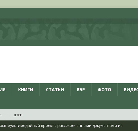
ИЯ
КНИГИ
СТАТЬИ
ВЭР
ФОТО
ВИДЕ
Б
ДЗЕН
рыт мультимедийный проект с рассекреченными документами из
дня создания Железнодорожных войск ВС РФ
НОВОСТИ