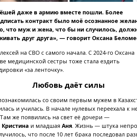
ёшей даже в армию вместе пошли. Более
одписать контракт было моё осознанное жела
ю, что муж и жена, что бы ни случилось, долж
ивать друг друга», — говорит Оксана Беломе
лексей на СВО с самого начала. С 2024-го Оксана
тве медицинской сестры тоже стала ездить
дировки «за ленточку».
Любовь даёт силы
познакомилась со своим первым мужем в Казахст
илась и училась. В начале нулевых переехала к н
. Там же появились на свет её дочери —
я
Кристина
и младшая
Аня
. Жизнь — штука непро
лучилось, что после 10 лет брака последовал раз