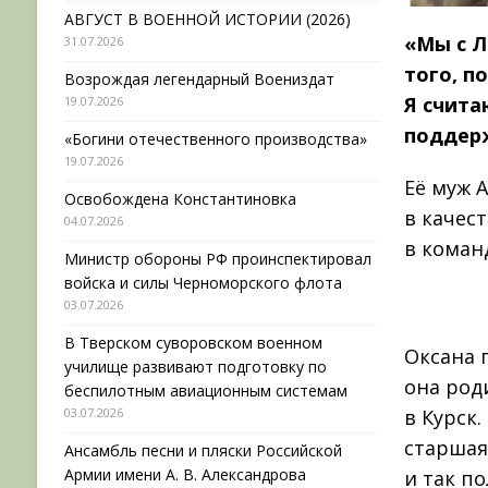
АВГУСТ В ВОЕННОЙ ИСТОРИИ (2026)
«Мы с Л
31.07.2026
того, п
Возрождая легендарный Воениздат
Я счита
19.07.2026
поддерж
«Богини отечественного производства»
19.07.2026
Её муж А
Освобождена Константиновка
в качес
04.07.2026
в коман
Министр обороны РФ проинспектировал
войска и силы Черноморского флота
03.07.2026
В Тверском суворовском военном
Оксана 
училище развивают подготовку по
она род
беспилотным авиационным системам
03.07.2026
в Курск
старша
Ансамбль песни и пляски Российской
Армии имени А. В. Александрова
и так по