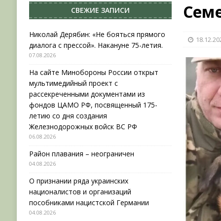
Сем
СВЕЖИЕ ЗАПИСИ
[ 04.08.2026 ]
Район плавания – неограничен
[ 04.08.2026 ]
О признании ряда украинских на
Николай Дерябин: «Не бояться прямого
18.12.20
диалога с прессой». Накануне 75-летия.
НОВОСТИ
07.08.2026
[ 31.07.2026 ]
АВГУСТ В ВОЕННОЙ ИСТОРИИ (20
На сайте Минобороны России открыт
[ 07.08.2026 ]
Николай Дерябин: «Не бояться пр
мультимедийный проект с
рассекреченными документами из
фондов ЦАМО РФ, посвященный 175-
летию со дня создания
Железнодорожных войск ВС РФ
06.08.2026
Район плавания – неограничен
04.08.2026
О признании ряда украинских
националистов и организаций
пособниками нацистской Германии
04.08.2026