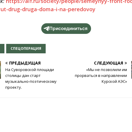
к:
https://aif.ru/society/people/semeynyy-front-rod
ut-drug-druga-doma-i-na-peredovoy
Присоединиться
О
СПЕЦОПЕРАЦИЯ
ПРЕДЫДУЩАЯ
СЛЕДУЮЩАЯ
На Суворовской площади
«Мы не позволили им
столицы дан старт
прорваться в направлении
музыкально-поэтическому
Курской АЭС»
проекту.