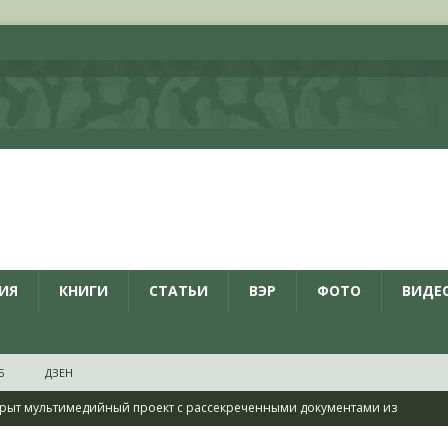
ИЯ
КНИГИ
СТАТЬИ
ВЭР
ФОТО
ВИДЕ
Б
ДЗЕН
рыт мультимедийный проект с рассекреченными документами из
дня создания Железнодорожных войск ВС РФ
НОВОСТИ