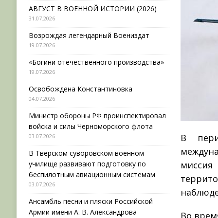
АВГУСТ В ВОЕННОЙ ИСТОРИИ (2026)
31.07.2026
Возрождая легендарный Воениздат
19.07.2026
«Богини отечественного производства»
19.07.2026
Освобождена Константиновка
04.07.2026
Министр обороны РФ проинспектировал
войска и силы Черноморского флота
В пер
03.07.2026
междун
В Тверском суворовском военном
училище развивают подготовку по
миссия
беспилотным авиационным системам
террито
03.07.2026
наблюде
Ансамбль песни и пляски Российской
Армии имени А. В. Александрова
Во врем