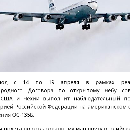
иод с 14 по 19 апреля в рамках реал
ародного Договора по открытому небу сов
 США и Чехии выполнит наблюдательный по
рией Российской Федерации на американском 
ния ОС-135Б.
я полета по согласованному маршруту российск