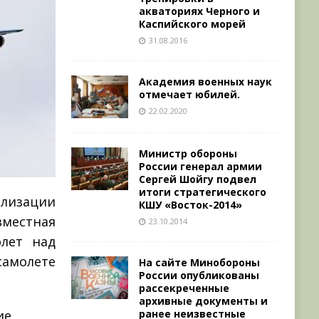
акваториях Черного и
Каспийского морей
31.08.2016
Академия военных наук
отмечает юбилей.
22.02.2020
Министр обороны
России генерал армии
Сергей Шойгу подвел
итоги стратегического
изации
КШУ «Восток-2014»
местная
23.10.2014
лет над
самолете
На сайте Минобороны
России опубликованы
рассекреченные
архивные документы и
ранее неизвестные
ие