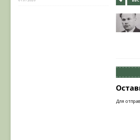
ВВС
Остав
Для отпра