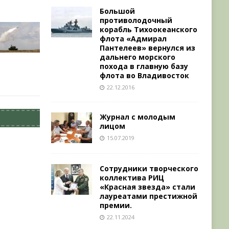
Большой
противолодочный
корабль Тихоокеанского
флота «Адмирал
Пантелеев» вернулся из
дальнего морского
похода в главную базу
флота во Владивосток
22.12.2016
Журнал с молодым
лицом
15.07.2019
Сотрудники творческого
коллектива РИЦ
«Красная звезда» стали
лауреатами престижной
премии.
22.11.2024