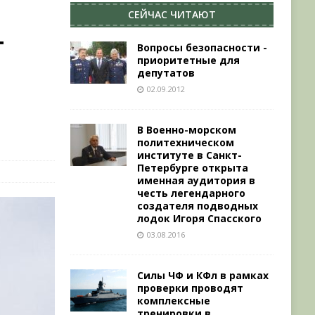
СЕЙЧАС ЧИТАЮТ
т
Вопросы безопасности ­
приоритетные для
депутатов
02.09.2012
В Военно-морском
политехническом
институте в Санкт-
Петербурге открыта
именная аудитория в
честь легендарного
создателя подводных
лодок Игоря Спасского
03.08.2016
Силы ЧФ и КФл в рамках
проверки проводят
комплексные
тренировки в