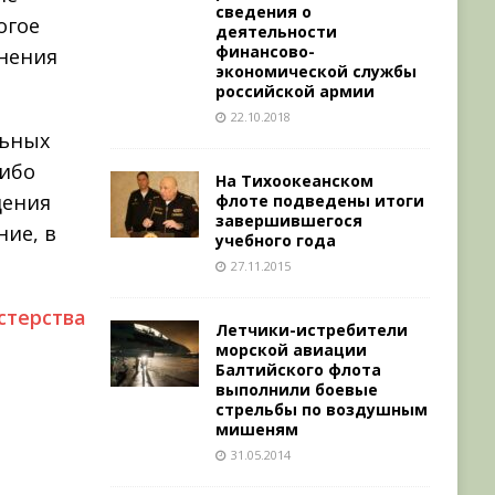
сведения о
огое
деятельности
финансово-
нения
экономической службы
российской армии
22.10.2018
льных
либо
На Тихоокеанском
дения
флоте подведены итоги
завершившегося
ие, в
учебного года
27.11.2015
терства
Летчики-истребители
морской авиации
Балтийского флота
выполнили боевые
стрельбы по воздушным
мишеням
31.05.2014