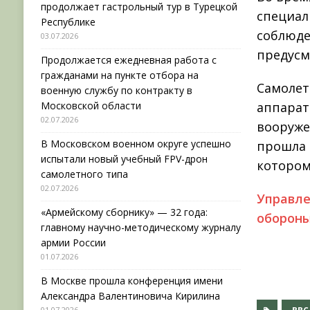
продолжает гастрольный тур в Турецкой
специал
Республике
соблюде
03.07.2026
предусм
Продолжается ежедневная работа с
гражданами на пункте отбора на
Самолет
военную службу по контракту в
Московской области
аппарат
02.07.2026
вооруже
В Московском военном округе успешно
прошла 
испытали новый учебный FPV-дрон
котором
самолетного типа
02.07.2026
Управл
«Армейскому сборнику» — 32 года:
обороны
главному научно-методическому журналу
армии России
01.07.2026
В Москве прошла конференция имени
Александра Валентиновича Кирилина
01.07.2026