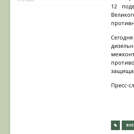
12 под
Велико
противн
Сегодня
дизел
межкон
противо
защищая
Пресс-с
ВО