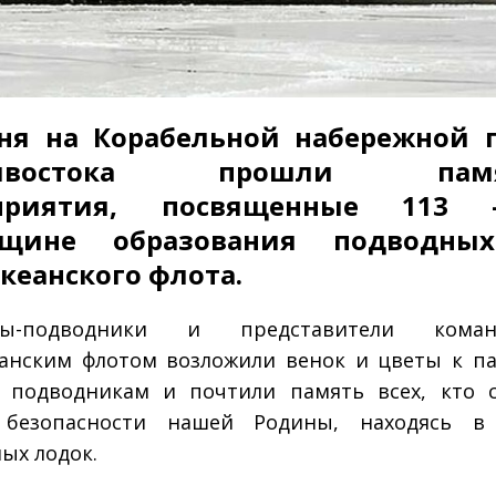
ня на Корабельной набережной 
дивостока прошли памя
приятия, посвященные 11
вщине образования подводны
кеанского флота.
ны-подводники и представители коман
анским флотом возложили венок и цветы к п
 подводникам и почтили память всех, кто с
 безопасности нашей Родины, находясь в 
ых лодок.