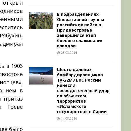
о открыл
водников
В подразделениях
оенными
Оперативной группы
российских войск в
ститель
Приднестровье
ябухин,
завершился этап
боевого слаживания
 адмирал
взводов
23.03.2014
ь в 1903
Шесть дальних
ивостоке
бомбардировщиков
Ту-22М3 ВКС России
носцев»,
нанесли
анием в
сосредоточенный удар
по объектам
й приказ
террористов
а Греве
«Исламского
государства» в Сирии
14.08.2016
цев было