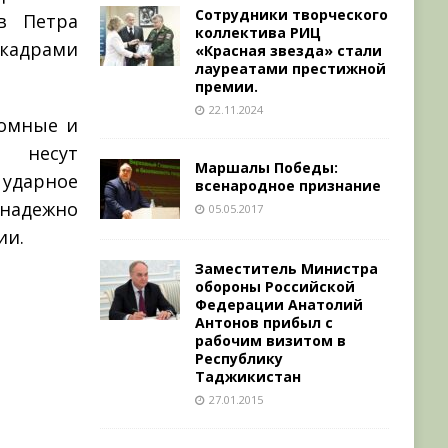
Сотрудники творческого
в Петра
коллектива РИЦ
кадрами
«Красная звезда» стали
лауреатами престижной
премии.
22.11.2024
томные и
 несут
Маршалы Победы:
ударное
всенародное признание
 надежно
05.05.2017
ии.
Заместитель Министра
обороны Российской
Федерации Анатолий
Антонов прибыл с
рабочим визитом в
Республику
Таджикистан
27.01.2015