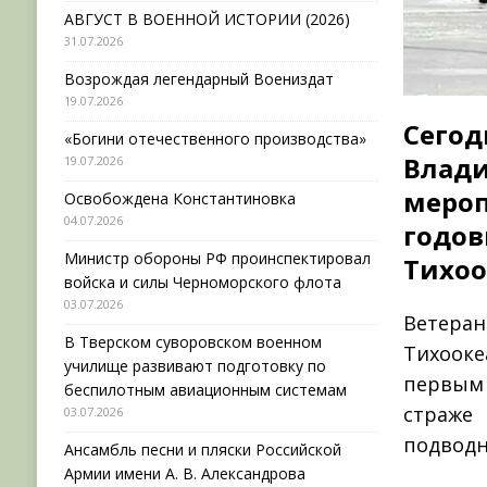
АВГУСТ В ВОЕННОЙ ИСТОРИИ (2026)
31.07.2026
Возрождая легендарный Воениздат
19.07.2026
Сегод
«Богини отечественного производства»
Вла
19.07.2026
меро
Освобождена Константиновка
04.07.2026
годо
Министр обороны РФ проинспектировал
Тихоо
войска и силы Черноморского флота
03.07.2026
Ветера
В Тверском суворовском военном
Тихооке
училище развивают подготовку по
первым
беспилотным авиационным системам
страже
03.07.2026
подводн
Ансамбль песни и пляски Российской
Армии имени А. В. Александрова