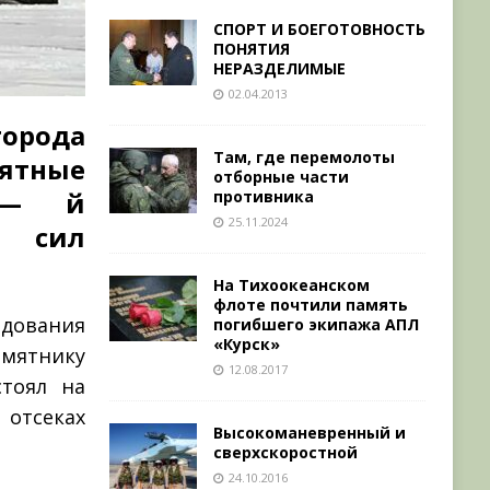
СПОРТ И БОЕГОТОВНОСТЬ
ПОНЯТИЯ
НЕРАЗДЕЛИМЫЕ
02.04.2013
города
Там, где перемолоты
тные
отборные части
3 — й
противника
25.11.2024
х сил
На Тихоокеанском
флоте почтили память
дования
погибшего экипажа АПЛ
«Курск»
амятнику
12.08.2017
тоял на
отсеках
Высокоманевренный и
сверхскоростной
24.10.2016