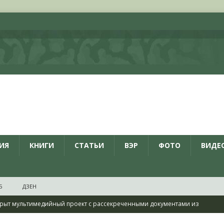
ИЯ
КНИГИ
СТАТЬИ
ВЭР
ФОТО
ВИДЕ
Б
ДЗЕН
рыт мультимедийный проект с рассекреченными документами из
дня создания Железнодорожных войск ВС РФ
НОВОСТИ