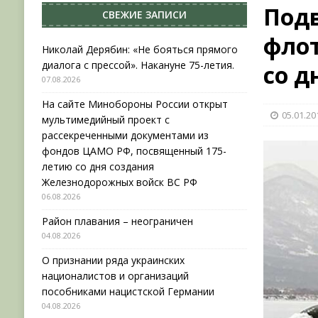
Под
СВЕЖИЕ ЗАПИСИ
[ 04.08.2026 ]
Район плавания – неограничен
флот
[ 04.08.2026 ]
О признании ряда украинских на
Николай Дерябин: «Не бояться прямого
диалога с прессой». Накануне 75-летия.
со д
НОВОСТИ
07.08.2026
[ 31.07.2026 ]
АВГУСТ В ВОЕННОЙ ИСТОРИИ (20
На сайте Минобороны России открыт
05.01.20
[ 07.08.2026 ]
Николай Дерябин: «Не бояться пр
мультимедийный проект с
рассекреченными документами из
фондов ЦАМО РФ, посвященный 175-
летию со дня создания
Железнодорожных войск ВС РФ
06.08.2026
Район плавания – неограничен
04.08.2026
О признании ряда украинских
националистов и организаций
пособниками нацистской Германии
04.08.2026