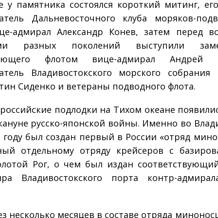
е у памятника состоялся короткий митинг, ег
атель Дальневосточного клуба моряков-под
це-адмирал Александр Конев, затем перед в
ами разных поколений выступили заме
ующего флотом вице-адмирал Андрей Р
атель Владивостокского морского собрания
тин Сиденко и ветераны подводного флота.
российские подлодки на Тихом океане появилис
акануне русско-японской войны. Именно во Влад
м году был создан первый в России «отряд мино
ный отдельному отряду крейсеров с базиров
олотой Рог, о чем был издан соответствующи
ира Владивостокского порта контр-адмирал
ез несколько месяцев в составе отряда минонос