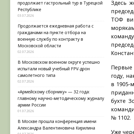
Здесь ж
продолжает гастрольный тур в Турецкой
Республике
председ
03.07.2026
ТОФ ви
Продолжается ежедневная работа с
моряк
гражданами на пункте отбора на
команд
военную службу по контракту в
председ
Московской области
02.07.2026
Констан
В Московском военном округе успешно
Первые 
испытали новый учебный FPV-дрон
году, н
самолетного типа
02.07.2026
в 1905-
«Армейскому сборнику» — 32 года:
придан
главному научно-методическому журналу
бухте З
армии России
команд
01.07.2026
№ 1102.
В Москве прошла конференция имени
Александра Валентиновича Кирилина
Уже чер
01.07.2026