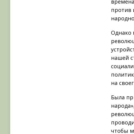
времена
против 
народно
Однако 
революц
устройс
нашей с
социали
политик
на свое
Была пр
народа»
революц
проводи
чтобы м