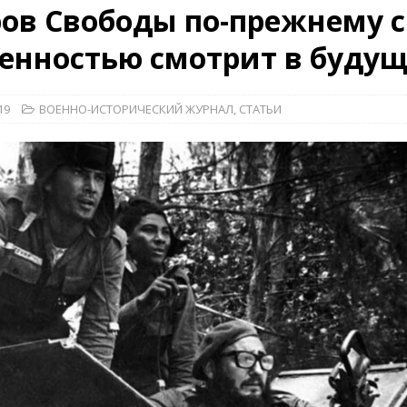
ов Свободы по-прежнему с
26)
ВОЕННО-ИСТОРИЧЕСКИЙ ЖУРНАЛ
енностью смотрит в будущ
дат
НОВОСТИ
дства»
КРАСНАЯ ЗВЕЗДА
19
ВОЕННО-ИСТОРИЧЕСКИЙ ЖУРНАЛ
,
СТАТЬИ
КРАСНАЯ ЗВЕЗДА