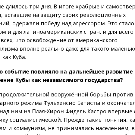
е длилось три дня. В итоге храбрые и самоотв
, вставшие на защиту своих революционных
ний, одержали победу над агрессором. Это стал
м и для латиноамериканских стран, и для всего
 всех, что освобождение от американского
лизма вполне реально даже для такого маленьк
 как Куба.
то событие повлияло на дальнейшее развитие 
ение Кубы как независимого государства?
 продолжительной вооружённой борьбы против
арного режима Фульхенсио Батисты и окончате
над ним на Плая-Хирон Фидель Кастро впервые
ику социалистической. Прежде такие понятия, к
зм и коммунизм, не принимались населением, в