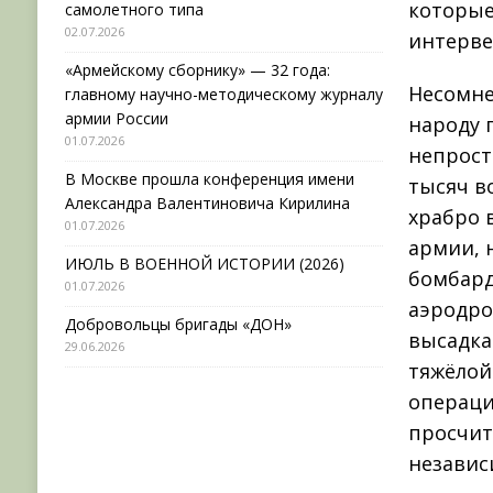
которые
самолетного типа
02.07.2026
интерве
«Армейскому сборнику» — 32 года:
Несомне
главному научно-методическому журналу
армии России
народу 
01.07.2026
непрост
В Москве прошла конференция имени
тысяч в
Александра Валентиновича Кирилина
храбро 
01.07.2026
армии, 
ИЮЛЬ В ВОЕННОЙ ИСТОРИИ (2026)
бомбард
01.07.2026
аэродро
Добровольцы бригады «ДОН»
высадка
29.06.2026
тяжёлой
операци
просчита
независ