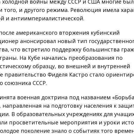
 холодной войны между СССР и США многие бы
и того, и другого режима. Революция имела хара
й и антиимпериалистической.
после американского вторжения кубинский
ионер анонсировал новый тип государственно
тва, что встретило поддержку большинства гра
траны. На Кубе начались преобразования по
стическому образцу, во внешней и внутренней
е правительство Фиделя Кастро стало ориентир
го союзника СССР.
инята военная доктрина под названием «Борьба
, направленная на подготовку населения к защи
ии. В образовательных учреждениях для учащи
ли просветительные мероприятия и уроки исто
олодое поколение знало о событиях того време