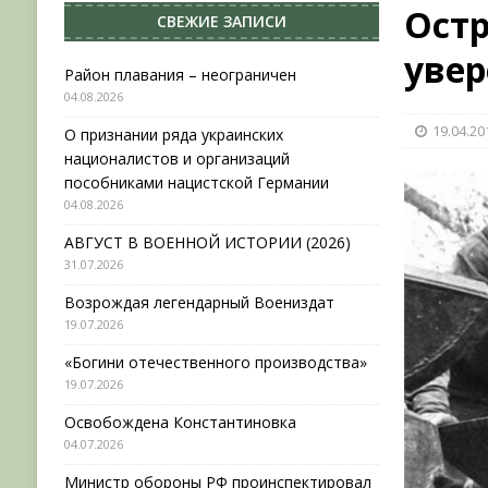
Остр
СВЕЖИЕ ЗАПИСИ
[ 31.07.2026 ]
АВГУСТ В ВОЕННОЙ ИСТОРИИ (20
увер
[ 19.07.2026 ]
Возрождая легендарный Воениз
Район плавания – неограничен
04.08.2026
[ 19.07.2026 ]
«Богини отечественного произво
19.04.20
О признании ряда украинских
[ 04.08.2026 ]
Район плавания – неограничен
националистов и организаций
пособниками нацистской Германии
04.08.2026
АВГУСТ В ВОЕННОЙ ИСТОРИИ (2026)
31.07.2026
Возрождая легендарный Воениздат
19.07.2026
«Богини отечественного производства»
19.07.2026
Освобождена Константиновка
04.07.2026
Министр обороны РФ проинспектировал