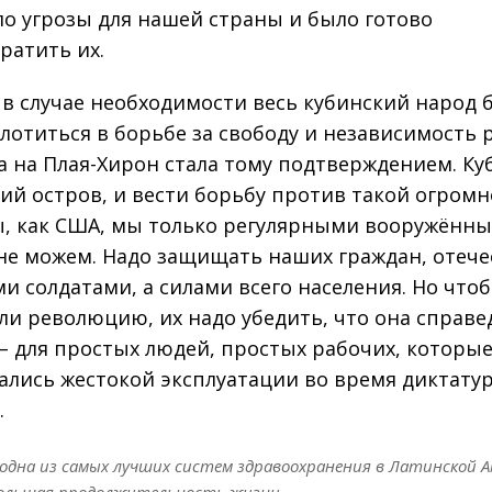
о угрозы для нашей страны и было готово
ратить их.
 в случае необходимости весь кубинский народ 
плотиться в борьбе за свободу и независимость 
а на Плая-Хирон стала тому подтверждением. Куб
ий остров, и вести борьбу против такой огром
, как США, мы только регулярными вооружённ
не можем. Надо защищать наших граждан, отече
и солдатами, а силами всего населения. Но что
и революцию, их надо убедить, что она справе
 – для простых людей, простых рабочих, которы
ались жестокой эксплуатации во время диктату
.
 одна из самых лучших систем здравоохранения в Латинской А