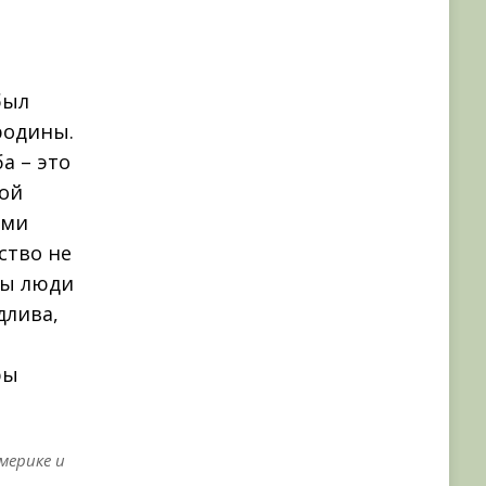
был
родины.
а – это
ной
ыми
ство не
бы люди
длива,
е
ры
мерике и