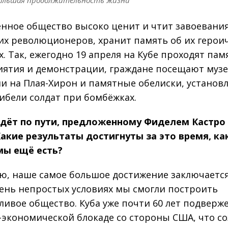
большая продолжительность жизни
нное общество высоко ценит и чтит завоевани
их революционеров, хранит память об их герои
х. Так, ежегодно 19 апреля на Кубе проходят па
ятия и демонстрации, граждане посещают муз
и на Плая-Хирон и памятные обелиски, установ
гибели солдат при бомбёжках.
идёт по пути, предложенному Фиделем Кастро 
Какие результаты достигнуты за это время, ка
мы ещё есть?
аю, наше самое большое достижение заключается
чень непростых условиях мы смогли построить
ливое общество. Куба уже почти 60 лет подверж
-экономической блокаде со стороны США, что со