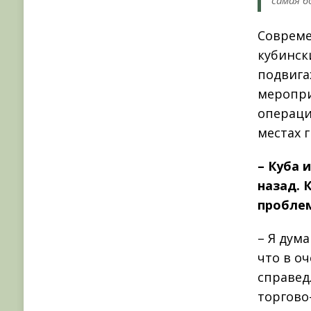
самая 
Совреме
кубинск
подвига
меропри
операци
местах 
– Куба 
назад. 
пробле
– Я дум
что в о
справед
торгово