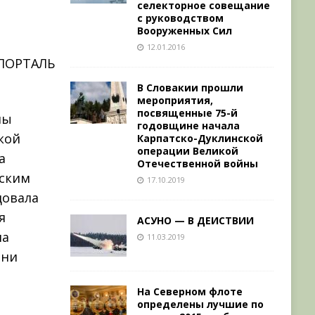
селекторное совещание
с руководством
Вооруженных Сил
12.01.2016
В Словакии прошли
мероприятия,
посвященные 75-й
ны
годовщине начала
кой
Карпатско-Дуклинской
операции Великой
а
Отечественной войны
нским
17.10.2019
довала
я
АСУНО — В ДЕИСТВИИ
на
11.03.2019
они
На Северном флоте
определены лучшие по