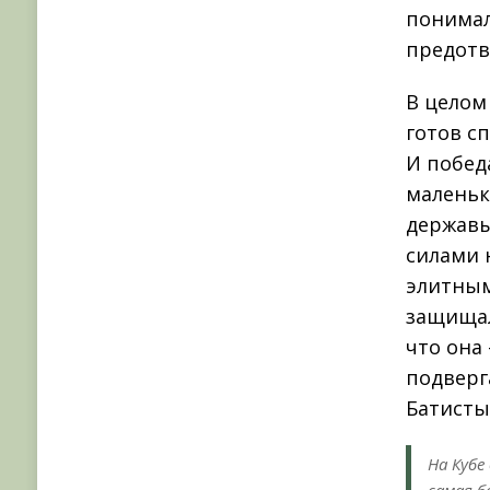
понимал
предотв
В целом
готов с
И побед
маленьк
державы
силами 
элитным
защищал
что она
подверг
Батисты
На Кубе