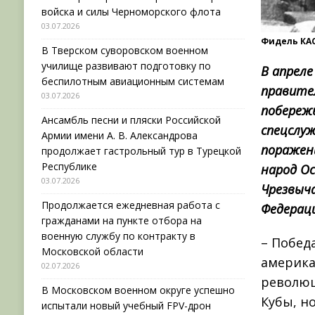
войска и силы Черноморского флота
03.07.2026
Фидель КАС
В Тверском суворовском военном
училище развивают подготовку по
В апреле
беспилотным авиационным системам
правител
03.07.2026
побереж
Ансамбль песни и пляски Российской
спецслу
Армии имени А. В. Александрова
поражени
продолжает гастрольный тур в Турецкой
Республике
народ О
03.07.2026
Чрезвыча
Продолжается ежедневная работа с
Федераци
гражданами на пункте отбора на
военную службу по контракту в
– Побед
Московской области
америка
02.07.2026
революц
В Московском военном округе успешно
Кубы, н
испытали новый учебный FPV-дрон