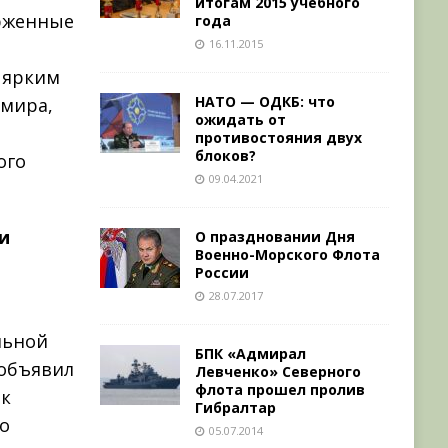
итогам 2015 учебного
ерженные
года
16.11.2015
о ярким
НАТО — ОДКБ: что
 мира,
ожидать от
противостояния двух
блоков?
ого
09.04.2021
и
О праздновании Дня
Военно-Морского Флота
России
28.07.2017
льной
БПК «Адмирал
 объявил
Левченко» Северного
флота прошел пролив
ак
Гибралтар
о
05.07.2014