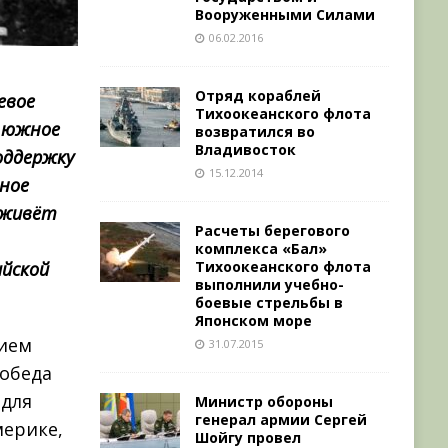
Вооруженными Силами
06.02.2016
Отряд кораблей
евое
Тихоокеанского флота
а южное
возвратился во
Владивосток
оддержку
15.12.2014
ьное
я живёт
Расчеты берегового
комплекса «Бал»
Тихоокеанского флота
ийской
выполнили учебно-
боевые стрельбы в
Японском море
нием
31.07.2015
обеда
 для
Министр обороны
генерал армии Сергей
мерике,
Шойгу провел