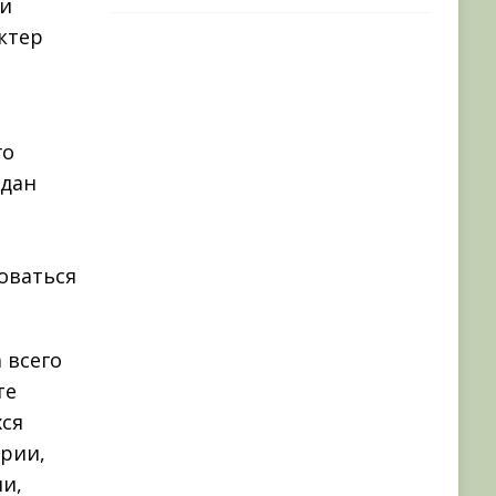
ли
ктер
го
ждан
оваться
 всего
те
хся
рии,
ни,