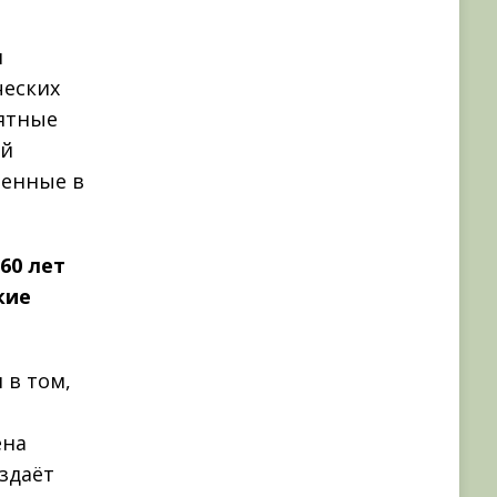
я
ческих
мятные
ей
ленные в
60 лет
кие
 в том,
ена
здаёт