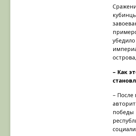
Сражени
кубинцы
завоева
примеро
убедило
империа
острова,
– Как э
становл
– После
авторит
победы 
республ
социали