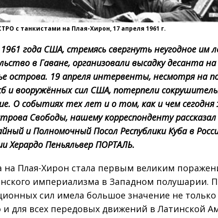
ТРО с танкистами на Плая-Хирон, 17 апреля 1961 г.
 1961 года США, стремясь свергнуть неугодное им л
ьство в Гаване, организовали высадку десанта н
ье острова. 19 апреля интервенты, несмотря на п
жб и вооружённых сил США, потерпели сокрушител
е. О событиях тех лет и о том, как и чем сегодн
строва Свободы, нашему корреспонденту рассказал
йный и Полномочный Посол Республики Куба в Росс
и Херардо Пеньяльвер ПОРТАЛЬ.
а на Плая-Хирон стала первым великим пораже
нского империализма в Западном полушарии. П
ионных сил имела большое значение не только
о и для всех передовых движений в Латинской А