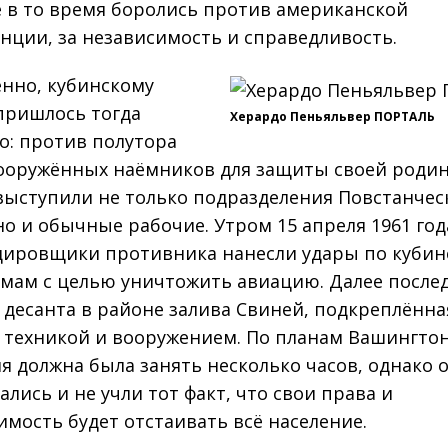
 в то время боролись против американской
нции, за независимость и справедливость.
нно, кубинскому
пришлось тогда
Херардо Пеньяльвер ПОРТАЛЬ
о: против полутора
ооружённых наёмников для защиты своей роди
выступили не только подразделения Повстанчес
но и обычные рабочие. Утром 15 апреля 1961 год
ировщики противника нанесли удары по куби
мам с целью уничтожить авиацию. Далее после
 десанта в районе залива Свиней, подкреплённа
 техникой и вооружением. По планам Вашингто
я должна была занять несколько часов, однако 
лись и не учли тот факт, что свои права и
имость будет отстаивать всё население.