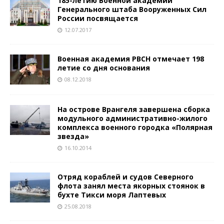
185-летию Военной академии
Генерального штаба Вооруженных Сил
России посвящается
12.07.2017
Военная академия РВСН отмечает 198
летие со дня основания
08.12.2018
На острове Врангеля завершена сборка
модульного административно-жилого
комплекса военного городка «Полярная
звезда»
16.10.2014
Отряд кораблей и судов Северного
флота занял места якорных стоянок в
бухте Тикси моря Лаптевых
25.08.2018