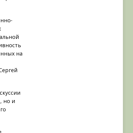
енно-
х
бальной
ивность
енных на
Сергей
скуссии
, но и
го
е