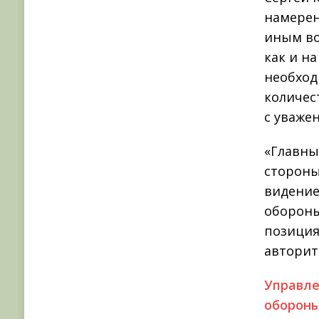
намерен
иным во
как и н
необход
количес
с уваже
«Главны
стороны
видение
обороны
позиция
авторит
Управле
обороны