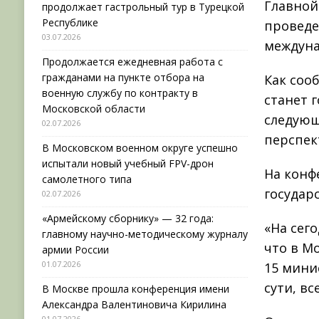
Главной
продолжает гастрольный тур в Турецкой
Республике
проведе
03.07.2026
междуна
Продолжается ежедневная работа с
гражданами на пункте отбора на
Как соо
военную службу по контракту в
станет 
Московской области
следующ
02.07.2026
перспек
В Московском военном округе успешно
испытали новый учебный FPV-дрон
На конф
самолетного типа
государ
02.07.2026
«Армейскому сборнику» — 32 года:
«На сег
главному научно-методическому журналу
что в М
армии России
01.07.2026
15 мини
сути, в
В Москве прошла конференция имени
Александра Валентиновича Кирилина
01.07.2026