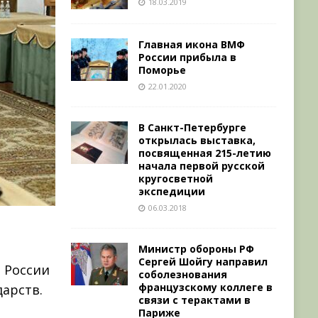
18.03.2019
Главная икона ВМФ
России прибыла в
Поморье
22.01.2020
В Санкт-Петербурге
открылась выставка,
посвященная 215-летию
начала первой русской
кругосветной
экспедиции
06.03.2018
Министр обороны РФ
Сергей Шойгу направил
 России
соболезнования
французскому коллеге в
арств.
связи c терактами в
Париже