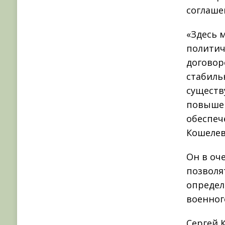
соглаше
«Здесь 
политич
договор
стабиль
существ
повышен
обеспеч
Кошелев
Он в оч
позволя
определ
военног
Сергей 