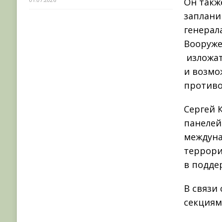
Он такж
заплани
генерал
Вооруже
изложат
и возмо
противо
Сергей 
панелей
междуна
террори
в подде
В связи
секциям