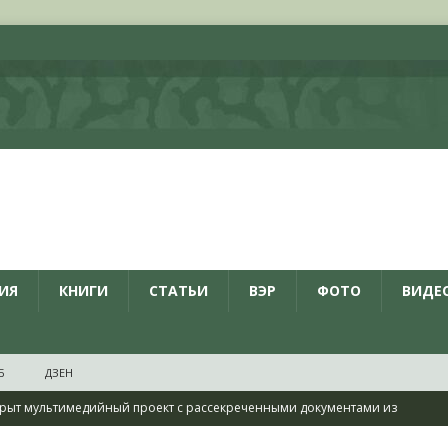
ИЯ
КНИГИ
СТАТЬИ
ВЭР
ФОТО
ВИДЕ
Б
ДЗЕН
рыт мультимедийный проект с рассекреченными документами из
дня создания Железнодорожных войск ВС РФ
НОВОСТИ