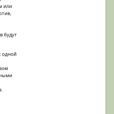
м или
отив,
в будут
с одной
в
вом
ьными
.
а