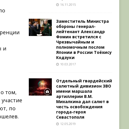
16.11.2015
по
Заместитель Министра
обороны генерал-
лейтенант Александр
еренции
Фомин встретился с
Чрезвычайным и
полномочным послом
ы и
Японии в России Тоёхису
Кодзуки
10.03.2017
Отдельный гвардейский
салютный дивизион ЗВО
имени маршала
о том,
артиллерии В.М.
 участие
Михалкина дал салют в
честь освобождения
ют, по
города-героя
ошелев.
Севастополя
12.05.2019