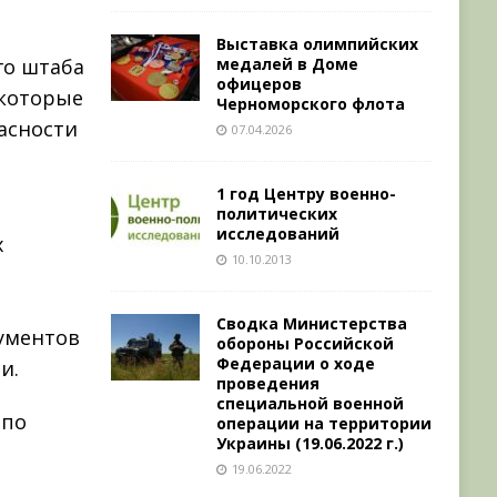
и
Выставка олимпийских
медалей в Доме
го штаба
офицеров
 которые
Черноморского флота
асности
07.04.2026
1 год Центру военно-
политических
исследований
х
10.10.2013
Сводка Министерства
рументов
обороны Российской
Федерации о ходе
и.
проведения
специальной военной
 по
операции на территории
Украины (19.06.2022 г.)
19.06.2022