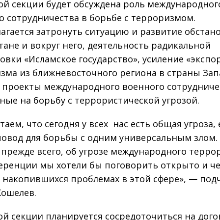
ой секции будет обсуждена роль международног
о сотрудничества в борьбе с терроризмом.
агается затронуть ситуацию и развитие обстан
тане и вокруг него, деятельность радикальной
овки «Исламское государство», усиление «экспо
зма из ближневосточного региона в страны За
 проекты международного военного сотрудниче
ные на борьбу с террористической угрозой.
аем, что сегодня у всех нас есть общая угроза, 
овод для борьбы с одним универсальным злом.
 прежде всего, об угрозе международного терро
еренции мы хотели бы поговорить открыто и ч
х накопившихся проблемах в этой сфере», — под
Кошелев.
ой секции планируется сосредоточиться на дого