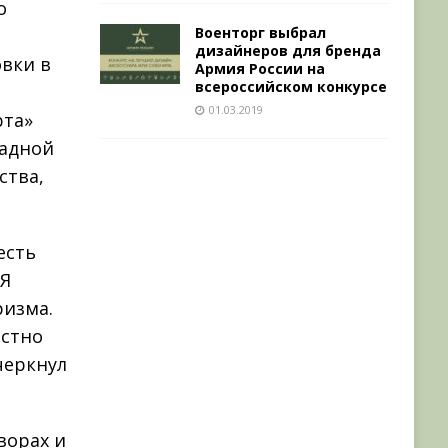
о
Военторг выбрал
дизайнеров для бренда
овки в
Армия России на
всероссийском конкурсе
01.03.2019
рта»
падной
ства,
есть
 Я
ризма.
естно
черкнул
ворах и