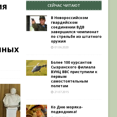
ия
СЕЙЧАС ЧИТАЮТ
В Новороссийском
гвардейском
соединении ВДВ
завершился чемпионат
по стрельбе из штатного
оружия
нных
01.06.2020
Более 100 курсантов
Сызранского филиала
ВУНЦ ВВС приступили к
первым
самостоятельным
полетам
21.07.2015
Ко Дню моряка-
подводника!