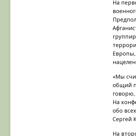
На перв
военног
Предпол
Афганис
группир
террори
Европы,
нацелен
«Мы счит
общий п
говорю,
На конф
обо все
Сергей 
На втор