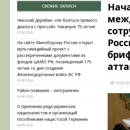
Нача
СВЕЖИЕ ЗАПИСИ
[ 04.08.2026 ]
Район плавания – неограничен
меж
[ 04.08.2026 ]
О признании ряда украинских на
Николай Дерябин: «Не бояться прямого
диалога с прессой». Накануне 75-летия.
сот
НОВОСТИ
07.08.2026
[ 31.07.2026 ]
АВГУСТ В ВОЕННОЙ ИСТОРИИ (20
Росс
На сайте Минобороны России открыт
[ 07.08.2026 ]
Николай Дерябин: «Не бояться пр
мультимедийный проект с
бри
рассекреченными документами из
фондов ЦАМО РФ, посвященный 175-
атт
летию со дня создания
Железнодорожных войск ВС РФ
06.08.2026
14.03.20
Район плавания – неограничен
04.08.2026
О признании ряда украинских
националистов и организаций
пособниками нацистской Германии
04.08.2026