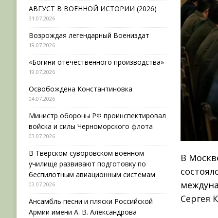
АВГУСТ В ВОЕННОЙ ИСТОРИИ (2026)
31.07.2026
Возрождая легендарный Воениздат
19.07.2026
«Богини отечественного производства»
19.07.2026
Освобождена Константиновка
04.07.2026
Министр обороны РФ проинспектировал
войска и силы Черноморского флота
03.07.2026
В Тверском суворовском военном
В Москв
училище развивают подготовку по
состоял
беспилотным авиационным системам
междуна
03.07.2026
Сергея 
Ансамбль песни и пляски Российской
Армии имени А. В. Александрова