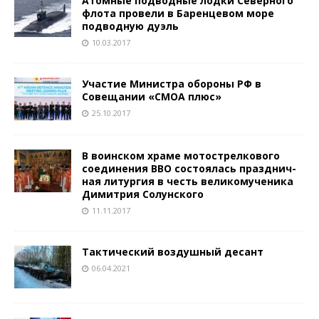
Атомные подводные лодки Северного
флота провели в Баренцевом море
подводную дуэль
10.03.2017
Участие Министра обороны РФ в
Совещании «СМОА плюс»
25.10.2017
В воинском храме мотострелкового
соединения ВВО состоялась празднич-
ная литургия в честь великомученика
Димитрия Солунского
11.11.2017
Тактический воздушный десант
06.04.2021