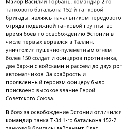
Майор Василий Горбань, командир 2-го
танкового батальона 152-й танковой
бригады, являясь начальником передового
отряда подвижной танковой группы, во
время боев по освобождению Эстонии в
числе первых ворвался в Таллин,
уничтожил пушечно-пулеметным огнем
более 150 солдат и офицеров противника,
две баржи с войсками и рассеял до двух рот
автоматчиков. За храбрость и
проявленный героизм офицеру было
присвоено высокое звание Герой
Советского Союза.
В боях за освобождение Эстонии отличился
командир танка Т-34 1-го батальона 152-й
танковой бригады лейтенант Олег