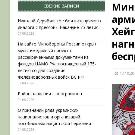
Мини
СВЕЖИЕ ЗАПИСИ
НОВОСТИ
арми
[ 31.07.2026 ]
АВГУСТ В ВОЕННОЙ ИСТОРИИ (20
Николай Дерябин: «Не бояться прямого
диалога с прессой». Накануне 75-летия.
Хейг
[ 07.08.2026 ]
Николай Дерябин: «Не бояться пр
07.08.2026
[ 06.08.2026 ]
На сайте Минобороны России отк
нагн
На сайте Минобороны России открыт
фондов ЦАМО РФ, посвященный 175-летию со 
мультимедийный проект с
бесп
рассекреченными документами из
фондов ЦАМО РФ, посвященный 175-
летию со дня создания
17.10.20
Железнодорожных войск ВС РФ
06.08.2026
Район плавания – неограничен
04.08.2026
О признании ряда украинских
националистов и организаций
пособниками нацистской Германии
04.08.2026