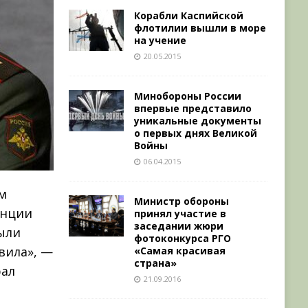
Корабли Каспийской
флотилии вышли в море
на учение
20.05.2015
Минобороны России
впервые представило
уникальные документы
о первых днях Великой
Войны
06.04.2015
м
Министр обороны
енции
принял участие в
заседании жюри
ыли
фотоконкурса РГО
вила», —
«Самая красивая
страна»
рал
21.09.2016