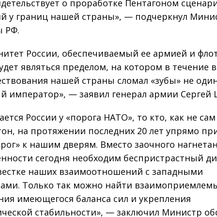
идетельствует о проработке Пентагоном сценар
й у границ нашей страны», — подчеркнул Мини
 РФ.
нитет России, обеспечиваемый ее армией и фло
будет являться пределом, на котором в течение в
ествования нашей страны сломал «зубы» не оди
й император», — заявил генерал армии Сергей 
ается России у «порога НАТО», то кто, как не сам
он, на протяжении последних 20 лет упрямо пр
орог» к нашим дверям. Вместо заочного нагнета
нности сегодня необходим беспристрастный ди
вестке наших взаимоотношений с западными
ами. Только так можно найти взаимоприемлем
ния имеющегося баланса сил и укрепления
ической стабильности», — заключил Министр о