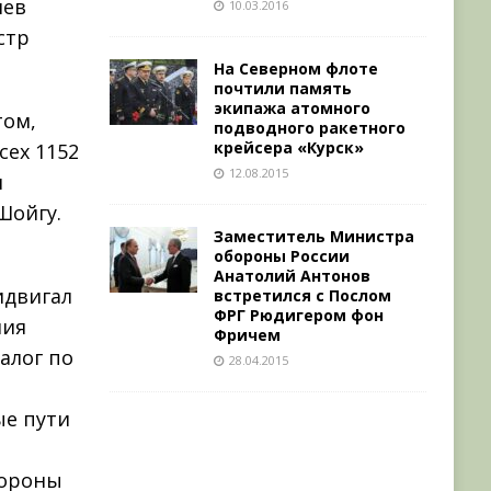
иев
10.03.2016
стр
На Северном флоте
почтили память
экипажа атомного
том,
подводного ракетного
крейсера «Курск»
сех 1152
12.08.2015
н
Шойгу.
Заместитель Министра
обороны России
Анатолий Антонов
идвигал
встретился с Послом
ФРГ Рюдигером фон
ния
Фричем
алог по
28.04.2015
ые пути
бороны