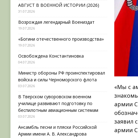
АВГУСТ В ВОЕННОЙ ИСТОРИИ (2026)
31.07.2026
Возрождая легендарный Воениздат
19.07.2026
«Богини отечественного производства»
19.07.2026
Освобождена Константиновка
04.07.2026
Министр обороны РФ проинспектировал
войска и силы Черноморского флота
«Мы с а
03.07.2026
знакомы
В Тверском суворовском военном
училище развивают подготовку по
армии С
беспилотным авиационным системам
обознач
03.07.2026
заявил 
Ансамбль песни и пляски Российской
армии С
Армии имени А. В. Александрова