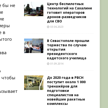
Центр беспилотных
е бы не
технологий на Сахалине
ле
готовит операторов
дронов-разведчиков
ие
для СВО
меры
03.06.2023
е в
ытого
В Севастополе прошли
торжества по случаю
открытия
ава
президентского
кадетского училища
01.09.2014
о
, чтобы
До 2020 года в РВСН
поступит около 1 000
тренажёров для
подготовки
ызывает
специалистов на
новейшие ракетные
комплексы