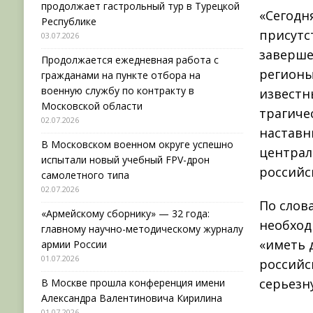
продолжает гастрольный тур в Турецкой
«Сегодн
Республике
присутс
03.07.2026
заверше
Продолжается ежедневная работа с
регионы
гражданами на пункте отбора на
военную службу по контракту в
известн
Московской области
трагиче
02.07.2026
наставн
В Московском военном округе успешно
централ
испытали новый учебный FPV-дрон
российс
самолетного типа
02.07.2026
По слов
«Армейскому сборнику» — 32 года:
необход
главному научно-методическому журналу
«иметь 
армии России
01.07.2026
российс
серьезн
В Москве прошла конференция имени
Александра Валентиновича Кирилина
01.07.2026