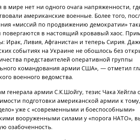
я в мире нет ни одного очага напряженности, гд
твовали американские военные. Более того, пос
ния «миссий по продвижению демократии» так
 повергаются в настоящий кровавый хаос. При
ы: Ирак, Ливия, Афганистан и теперь Сирия. Даж
ских событиях на Украине не обошлось без откр
ичества представителей оперативной группы
ьного командования армии США», — отметил гл
кого военного ведомства.
ам генерала армии С.К.Шойгу, тезис Чака Хейгла 
имости подготовки американской армии к тому
дело» уже с «современными и боеспособными»
кими вооруженными силами у «порога НАТО», в
ую озабоченность.