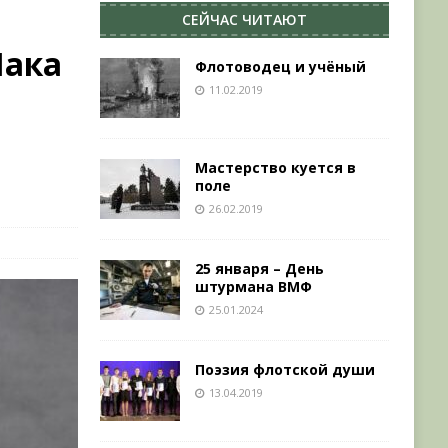
СЕЙЧАС ЧИТАЮТ
Чака
Флотоводец и учёный
11.02.2019
Мастерство куется в
поле
26.02.2019
25 января – День
штурмана ВМФ
25.01.2024
Поэзия флотской души
13.04.2019