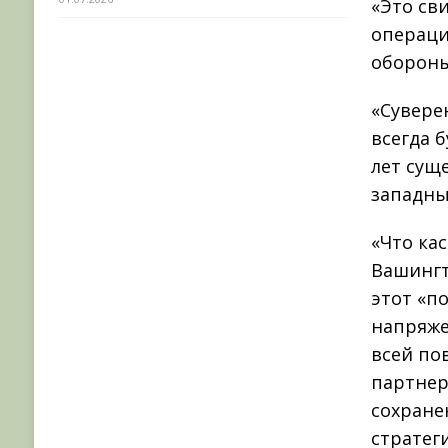
«Это св
операци
обороны
«Сувере
всегда 
лет сущ
западны
«Что кас
Вашингт
этот «п
напряже
всей по
партнер
сохране
стратег