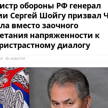
стр обороны РФ генерал
и Сергей Шойгу призвал 
26)
ВОЕННО-ИСТОРИЧЕСКИЙ ЖУРНАЛ
ла вместо заочного
ямого диалога с прессой». Накануне 75-летия.
НОВОСТИ
рыт мультимедийный проект с рассекреченными документами из
етания напряженности к
дня создания Железнодорожных войск ВС РФ
НОВОСТИ
ристрастному диалогу
14
НОВОСТИ