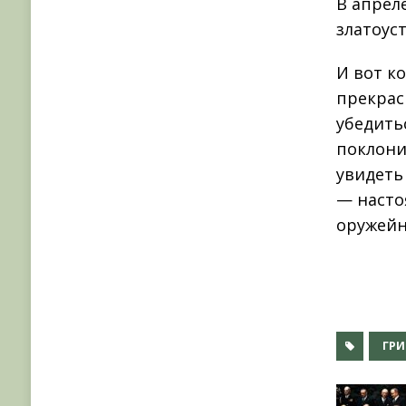
В апреле
златоус
И вот к
прекрас
убедить
поклони
увидеть
— насто
оружейн
ГР