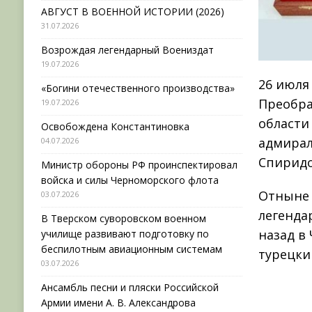
АВГУСТ В ВОЕННОЙ ИСТОРИИ (2026)
31.07.2026
Возрождая легендарный Воениздат
19.07.2026
26 июля
«Богини отечественного производства»
Преобра
19.07.2026
области
Освобождена Константиновка
адмирал
04.07.2026
Спиридо
Министр обороны РФ проинспектировал
войска и силы Черноморского флота
Отныне 
03.07.2026
легенда
В Тверском суворовском военном
назад в
училище развивают подготовку по
беспилотным авиационным системам
турецки
03.07.2026
Ансамбль песни и пляски Российской
Армии имени А. В. Александрова