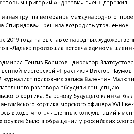
 которым Григорий Андреевич очень дорожил.
ивная группа ветеранов международного проек
а Спиридова», решила возродить утраченное.
ре 2019 года на выставке народных художестве
ов «Ладья» произошла встреча единомышленни
адмирал Тенгиз Борисов, директор Златоустовс
твенной мастерской «Практика» Виктор Наумов 
 журналист полковник запаса Валентин Малюти
ительного разговора обсудили концепцию
ьского кортика. За основу будущего клинка бы
английского кортика морского офицера XVIll век
ось в ходе многочисленных консультаций имен
е оружие было в обращении у российских флото