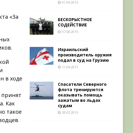
01.04.2015
та «За
БЕСКОРЫСТНОЕ
СОДЕЙСТВИЕ
07.08.2015
нных
ков.
Израильский
производитель оружия
подал в суд на Грузию
кой
11.04.2011
и
н в ходе
Спасатели Северного
флота тренируются
л принят
оказывать помощь
зажатым во льдах
а. Как
судам
но такое
20.03.2015
водцев.