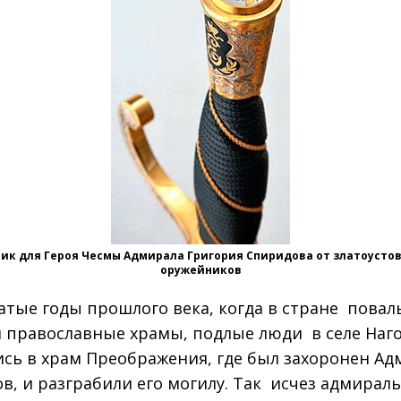
ик для Героя Чесмы Адмирала Григория Спиридова от златоусто
оружейников
атые годы прошлого века, когда в стране повал
 православные храмы, подлые люди в селе Наг
сь в храм Преображения, где был захоронен Ад
в, и разграбили его могилу. Так исчез адмирал