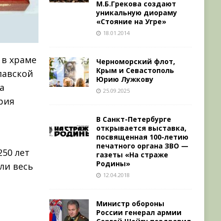
М.Б.Грекова создают
уникальную диораму
«Стояние на Угре»
18.01.2014
 в храме
Черноморский флот,
Крым и Севастополь
лавской
Юрию Лужкову
а
25.09.2025
рия
В Санкт-Петербурге
открывается выставка,
посвященная 100-летию
печатного органа ЗВО —
50 лет
газеты «На страже
Родины»
ли весь
12.04.2018
Министр обороны
России генерал армии