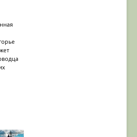
анная
агорье
жет
оводца
их