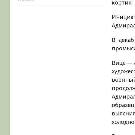
кортик,
Инициат
Адмирал
В декаб
промысл
Вице — 
художес
военный
продолж
Адмирал
образец 
выяснил
холодно