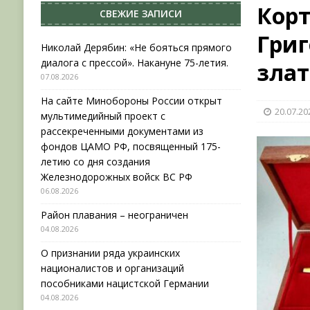
Корт
СВЕЖИЕ ЗАПИСИ
[ 04.08.2026 ]
Район плавания – неограничен
Григ
[ 04.08.2026 ]
О признании ряда украинских на
Николай Дерябин: «Не бояться прямого
диалога с прессой». Накануне 75-летия.
зла
НОВОСТИ
07.08.2026
[ 31.07.2026 ]
АВГУСТ В ВОЕННОЙ ИСТОРИИ (20
На сайте Минобороны России открыт
20.07.20
[ 07.08.2026 ]
Николай Дерябин: «Не бояться пр
мультимедийный проект с
рассекреченными документами из
фондов ЦАМО РФ, посвященный 175-
летию со дня создания
Железнодорожных войск ВС РФ
06.08.2026
Район плавания – неограничен
04.08.2026
О признании ряда украинских
националистов и организаций
пособниками нацистской Германии
04.08.2026