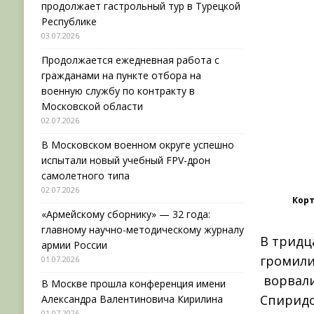
продолжает гастрольный тур в Турецкой
Республике
03.07.2026
Продолжается ежедневная работа с
гражданами на пункте отбора на
военную службу по контракту в
Московской области
02.07.2026
В Московском военном округе успешно
испытали новый учебный FPV-дрон
самолетного типа
02.07.2026
Корт
«Армейскому сборнику» — 32 года:
главному научно-методическому журналу
В тридц
армии России
громили
01.07.2026
ворвали
В Москве прошла конференция имени
Спиридо
Александра Валентиновича Кирилина
01.07.2026