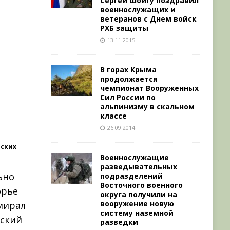
Сергей Шойгу поздравил
военнослужащих и
ветеранов с Днем войск
РХБ защиты
13.11.2015
В горах Крыма
продолжается
чемпионат Вооруженных
Сил России по
альпинизму в скальном
классе
26.09.2014
вских
Военнослужащие
разведывательных
ьно
подразделений
Восточного военного
орье
округа получили на
вооружение новую
мирал
систему наземной
ьский
разведки