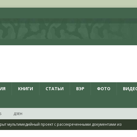
ИЯ
КНИГИ
СТАТЬИ
ВЭР
ФОТО
ВИДЕ
Б
ДЗЕН
рыт мультимедийный проект с рассекреченными документами из
дня создания Железнодорожных войск ВС РФ
НОВОСТИ