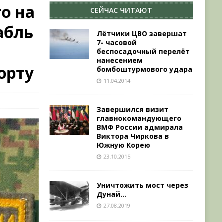
о на
СЕЙЧАС ЧИТАЮТ
абль
Лётчики ЦВО завершат
7- часовой
беспосадочный перелёт
нанесением
орту
бомбоштурмового удара
11.04.2014
Завершился визит
главнокомандующего
ВМФ России адмирала
Виктора Чиркова в
Южную Корею
23.10.2015
Уничтожить мост через
Дунай…
27.08.2019