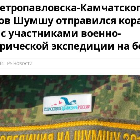
етропавловска-Камчатског
КРАСНАЯ ЗВЕЗДА
ов Шумшу отправился кор
ционалистов и организаций пособниками нацистской Германии
с участниками военно-
26)
ВОЕННО-ИСТОРИЧЕСКИЙ ЖУРНАЛ
рической экспедиции на б
ямого диалога с прессой». Накануне 75-летия.
НОВОСТИ
14
НОВОСТИ