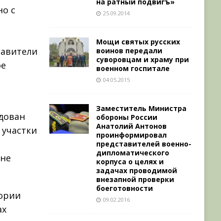
на ратный подвигъ»
о с
25.09.2014
Мощи святых русских
тавители
воинов передали
суворовцам и храму при
ое
военном госпитале
04.05.2015
Заместитель Министра
едован
обороны России
Анатолий Антонов
 участки
проинформировал
представителей военно-
дипломатического
оне
корпуса о целях и
задачах проводимой
внезапной проверки
боеготовности
ории
09.02.2016
ах