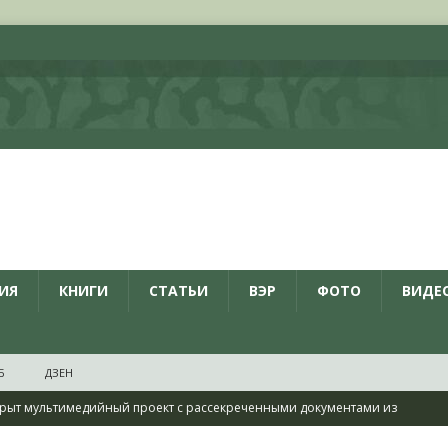
ИЯ
КНИГИ
СТАТЬИ
ВЭР
ФОТО
ВИДЕ
Б
ДЗЕН
рыт мультимедийный проект с рассекреченными документами из
дня создания Железнодорожных войск ВС РФ
НОВОСТИ