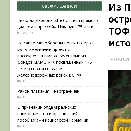
Из П
СВЕЖИЕ ЗАПИСИ
[ 04.08.2026 ]
Район плавания – неограничен
остр
[ 04.08.2026 ]
О признании ряда украинских на
Николай Дерябин: «Не бояться прямого
диалога с прессой». Накануне 75-летия.
ТОФ 
НОВОСТИ
07.08.2026
[ 31.07.2026 ]
АВГУСТ В ВОЕННОЙ ИСТОРИИ (20
исто
На сайте Минобороны России открыт
[ 07.08.2026 ]
Николай Дерябин: «Не бояться пр
мультимедийный проект с
рассекреченными документами из
09.09.20
фондов ЦАМО РФ, посвященный 175-
летию со дня создания
Железнодорожных войск ВС РФ
06.08.2026
Район плавания – неограничен
04.08.2026
О признании ряда украинских
националистов и организаций
пособниками нацистской Германии
04.08.2026