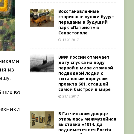
Восстановленные
старинные пушки будут
переданы в будущий
парк «Патриот» в
Севастополе
17.09.2017
ВМФ России отмечает
тниками
дату спуска на воду
первой в мире атомной
ня из
подводной лодки с
мшу.
титановым корпусом
проекта 661, ставшей
самой быстрой в мире
бших во
21.12.2017
а
техники
В Гатчинском дворце
и
открылась межмузейная
выставка «1914. Да
поднимется вся Россiя