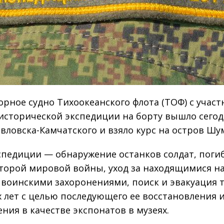
орное судно Тихоокеанского флота (ТОФ) с учас
исторической экспедиции на борту вышло сегод
вловска-Камчатского и взяло курс на остров Шу
спедиции — обнаружение останков солдат, поги
торой мировой войны, уход за находящимися н
 воинскими захоронениями, поиск и эвакуация 
 лет с целью последующего ее восстановления 
ния в качестве экспонатов в музеях.