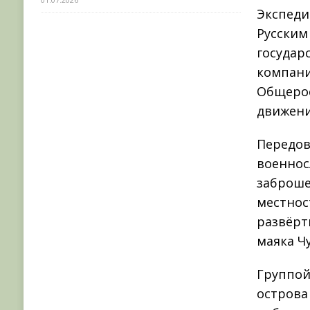
Экспеди
Русским
государ
компани
Общерос
движени
Передов
военнос
заброше
местнос
развёрт
маяка Ч
Группой
острова