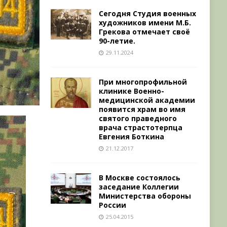
Сегодня Студия военных
художников имени М.Б.
Грекова отмечает своё
90-летие.
29.11.2024
При многопрофильной
клинике Военно-
медицинской академии
появится храм во имя
святого праведного
врача страстотерпца
Евгения Боткина
21.12.2017
В Москве состоялось
заседание Коллегии
Министерства обороны
России
25.04.2015