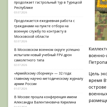
продолжает гастрольный тур в Турецкой
Республике
03.07.2026
Продолжается ежедневная работа с
гражданами на пункте отбора на
военную службу по контракту в
Московской области
02.07.2026
Киллект
В Московском военном округе успешно
испытали новый учебный FPV-дрон
военно-
самолетного типа
Петропа
02.07.2026
Цель эк
«Армейскому сборнику» — 32 года:
главному научно-методическому журналу
время В
армии России
острове
01.07.2026
военных
В Москве прошла конференция имени
размеще
Александра Валентиновича Кирилина
01.07.2026