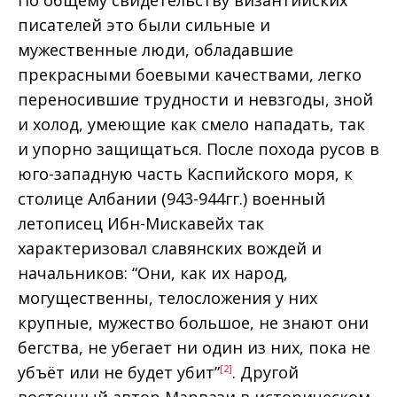
писателей это были сильные и
мужественные люди, обладавшие
прекрасными боевыми качествами, легко
переносившие трудности и невзгоды, зной
и холод, умеющие как смело нападать, так
и упорно защищаться. После похода русов в
юго-западную часть Каспийского моря, к
столице Албании (943-944гг.) военный
летописец Ибн-Мискавейх так
характеризовал славянских вождей и
начальников: “Они, как их народ,
могущественны, телосложения у них
крупные, мужество большое, не знают они
бегства, не убегает ни один из них, пока не
убъёт или не будет убит”
. Другой
[2]
восточный автор Марвази в историческом