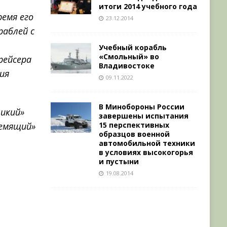
итоги 2014 учебного года
ремя его
23.12.2014
раблей с
е
Учебный корабль
«Смольный» во
рейсера
Владивостоке
ия
09.11.2022
В Минобороны России
ликий»
завершены испытания
15 перспективных
ремящий»
образцов военной
автомобильной техники
в условиях высокогорья
и пустыни
19.08.2014