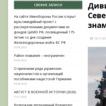
Див
СВЕЖИЕ ЗАПИСИ
НОВОСТИ
Севе
[ 31.07.2026 ]
АВГУСТ В ВОЕННОЙ ИСТОРИИ (20
На сайте Минобороны России открыт
мультимедийный проект с
знам
[ 19.07.2026 ]
Возрождая легендарный Воениз
рассекреченными документами из
[ 06.08.2026 ]
На сайте Минобороны России отк
фондов ЦАМО РФ, посвященный 175-
летию со дня создания
19.11.20
фондов ЦАМО РФ, посвященный 175-летию со 
Железнодорожных войск ВС РФ
06.08.2026
Район плавания – неограничен
04.08.2026
О признании ряда украинских
националистов и организаций
пособниками нацистской Германии
04.08.2026
АВГУСТ В ВОЕННОЙ ИСТОРИИ (2026)
31.07.2026
Возрождая легендарный Воениздат