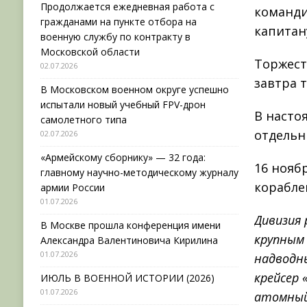
Продолжается ежедневная работа с
команди
гражданами на пункте отбора на
капитан
военную службу по контракту в
Московской области
Торжест
02.07.2026
завтра 
В Московском военном округе успешно
испытали новый учебный FPV-дрон
В насто
самолетного типа
отдельн
02.07.2026
«Армейскому сборнику» — 32 года:
16 нояб
главному научно-методическому журналу
корабле
армии России
01.07.2026
Дивизия
В Москве прошла конференция имени
крупным 
Александра Валентиновича Кирилина
01.07.2026
надводны
крейсер
ИЮЛЬ В ВОЕННОЙ ИСТОРИИ (2026)
01.07.2026
атомный 