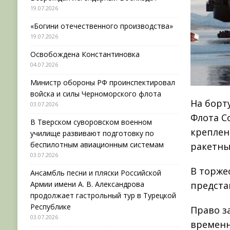
19.07.2026
«Богини отечественного производства»
19.07.2026
Освобождена Константиновка
04.07.2026
Министр обороны РФ проинспектировал
войска и силы Черноморского флота
На борт
03.07.2026
Флота С
В Тверском суворовском военном
креплен
училище развивают подготовку по
беспилотным авиационным системам
ракетны
03.07.2026
В торже
Ансамбль песни и пляски Российской
Армии имени А. В. Александрова
предста
продолжает гастрольный тур в Турецкой
Республике
Право з
03.07.2026
временн