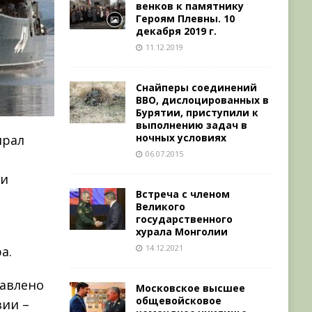
венков к памятнику
Героям Плевны. 10
декабря 2019 г.
11.12.2019
Снайперы соединений
ВВО, дислоцированных в
Бурятии, приступили к
выполнению задач в
ночных условиях
ирал
06.07.2015
ии
Встреча с членом
Великого
государственного
хурала Монголии
14.12.2021
а.
тавлено
Московское высшее
общевойсковое
ии –