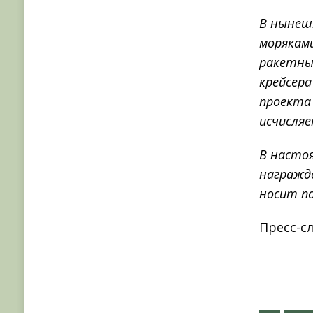
В нынешн
моряками
ракетны
крейсер
проекта
исчисляе
В настоя
награжд
носит п
Пресс-с