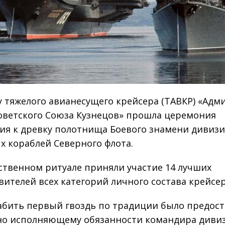
у тяжелого авианесущего крейсера (ТАВКР) «Адм
оветского Союза Кузнецов» прошла церемония
ия к древку полотнища Боевого знамени дивиз
х кораблей Северного флота.
ственном ритуале приняли участие 14 лучших
вителей всех категорий личного состава крейсер
абить первый гвоздь по традиции было предос
о исполняющему обязанности командира дивиз