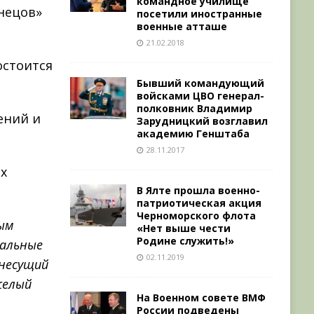
командное училище
нецов»
посетили иностранные
военные атташе
21.02.2018
остоится
Бывший командующий
войсками ЦВО генерал-
полковник Владимир
ений и
Зарудницкий возглавил
академию Генштаба
28.11.2017
ых
В Ялте прошла военно-
патриотическая акция
Черноморского флота
ым
«Нет выше чести
Родине служить!»
кальные
02.11.2019
анесущий
желый
На Военном совете ВМФ
России подведены