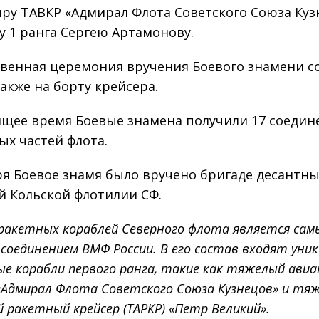
ру ТАВКР «Адмирал Флота Советского Союза Куз
у 1 ранга Сергею Артамонову.
венная церемония вручения Боевого знамени с
также на борту крейсера.
ящее время Боевые знамена получили 17 соедин
ых частей флота.
ря Боевое знамя было вручено бригаде десантн
й Кольской флотилии СФ.
 ракетных кораблей Северного флота является сам
соединением ВМФ России. В его состав входят уни
е корабли первого ранга, такие как тяжелый ави
 «Адмирал Флота Советского Союза Кузнецов» и тя
ракетный крейсер (ТАРКР) «Петр Великий».