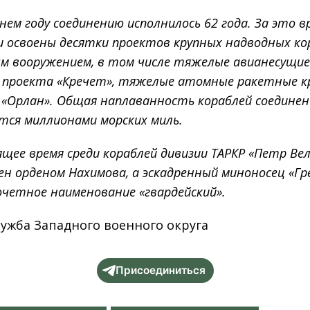
ем году соединению исполнилось 62 года. За это в
 освоены десятки проектов крупных надводных ко
м вооружением, в том числе тяжелые авианесущи
а проекта «Кречет», тяжелые атомные ракетные к
 «Орлан». Общая наплаванность кораблей соединен
тся миллионами морских миль.
щее время среди кораблей дивизии ТАРКР «Петр Ве
ен орденом Нахимова, а эскадренный миноносец «Г
очетное наименование «гвардейский».
лужба Западного военного округа
Присоединиться