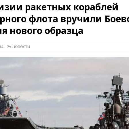
изии ракетных кораблей
рного флота вручили Боев
26)
ВОЕННО-ИСТОРИЧЕСКИЙ ЖУРНАЛ
я нового образца
дат
НОВОСТИ
рыт мультимедийный проект с рассекреченными документами из
14
НОВОСТИ
дня создания Железнодорожных войск ВС РФ
НОВОСТИ