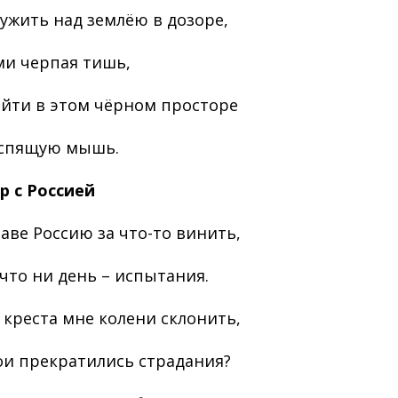
ружить над землёю в дозоре,
и черпая тишь,
айти в этом чёрном просторе
еспящую мышь.
р с Россией
раве Россию за что-то винить,
 что ни день – испытания.
о креста мне колени склонить,
ои прекратились страдания?