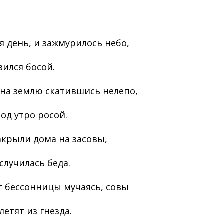
я день, и зажмурилось небо,
вился босой.
 на землю скатившись нелепо,
под утро росой.
акрыли дома на засовы,
случилась беда.
т бессонницы мучаясь, совы
летят из гнезда.