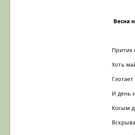
Весна 
Притих 
Хоть май
Глотает
И день 
Косым д
Вскрыва