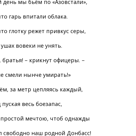
 день мы бьём по «Азовстали»,
что гарь впитали облака.
что глотку режет привкус серы,
 ушах вовеки не унять.
, братья! – крикнут офицеры. –
не смели нынче умирать!»
ём, за метр цепляясь каждый,
 пуская весь боезапас,
 простой мечтою, чтоб однажды
л свободно наш родной Донбасс!