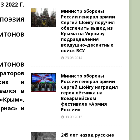
 2022 Г.
Министр обороны
России генерал армии
ПОЭЗИЯ
Сергей Шойгу поручил
обеспечить вывод из
РИТОНОВ
Крыма на Украину
подразделения
воздушно-десантных
войск ВСУ
23.03.2014
ИТОНОВ
раторов
Министр обороны
ских и
России генерал армии
Сергей Шойгу наградил
вался в
героя лётчика на
Всеармейском
«Крым»,
фестивале «Армия
рнас» и
России»
13.09.2015
245 лет назад русские