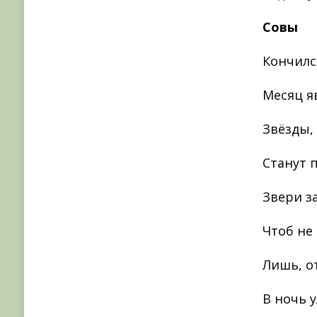
Совы
Кончилс
Месяц я
Звёзды,
Станут 
Звери з
Чтоб не 
Лишь, о
В ночь у