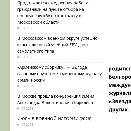
Продолжается ежедневная работа с
гражданами на пункте отбора на
военную службу по контракту в
Московской области
02.07.2026
В Московском военном округе успешно
испытали новый учебный FPV-дрон
самолетного типа
02.07.2026
«Армейскому сборнику» — 32 года:
родилс
главному научно-методическому журналу
Белго
армии России
междун
01.07.2026
журнал
В Москве прошла конференция имени
«Звезд
Александра Валентиновича Кирилина
других.
01.07.2026
ИЮЛЬ В ВОЕННОЙ ИСТОРИИ (2026)
01.07.2026