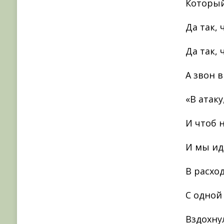
Который
Да так, 
Да так, 
А звон в
«В атаку
И чтоб 
И мы ид
В расход
С одной
Вздохну