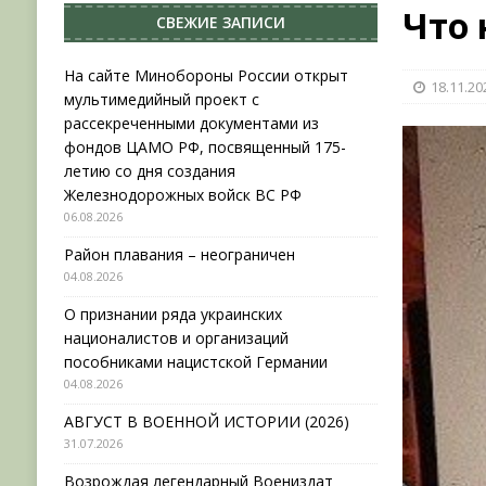
Что 
СВЕЖИЕ ЗАПИСИ
[ 06.08.2026 ]
На сайте Минобороны России отк
фондов ЦАМО РФ, посвященный 175-летию со 
На сайте Минобороны России открыт
18.11.20
мультимедийный проект с
[ 04.08.2026 ]
Район плавания – неограничен
рассекреченными документами из
[ 04.08.2026 ]
О признании ряда украинских на
фондов ЦАМО РФ, посвященный 175-
летию со дня создания
НОВОСТИ
Железнодорожных войск ВС РФ
06.08.2026
Район плавания – неограничен
04.08.2026
О признании ряда украинских
националистов и организаций
пособниками нацистской Германии
04.08.2026
АВГУСТ В ВОЕННОЙ ИСТОРИИ (2026)
31.07.2026
Возрождая легендарный Воениздат