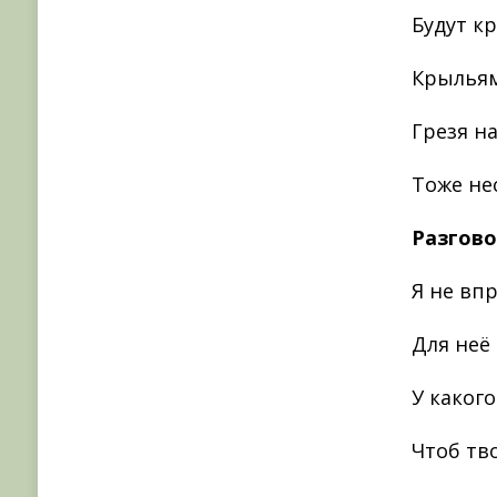
Будут к
Крыльям
Грезя н
Тоже н
Разгово
Я не вп
Для неё
У каког
Чтоб тв