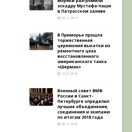
моряки разгромили
эскадру Мустафа-паши
в Патрасском заливе
09.11.2017
В Приморье прошла
торжественная
церемония выкатки из
ремонтного цеха
восстановленного
американского танка
«Шерман»
12.07.2018
Военный совет ВМФ
России в Санкт-
Петербурге определил
лучшие объединения,
соединения и экипажи
по итогам 2018 года
30.11.2018