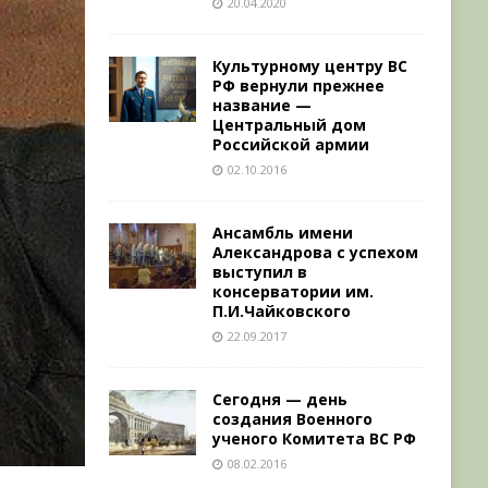
20.04.2020
Культурному центру ВС
РФ вернули прежнее
название —
Центральный дом
Российской армии
02.10.2016
Ансамбль имени
Александрова с успехом
выступил в
консерватории им.
П.И.Чайковского
22.09.2017
Сегодня — день
создания Военного
ученого Комитета ВС РФ
08.02.2016