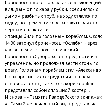
броненосец представлял из себя зловещий
вид. Дым от пожара у рубки, соединяясь с
дымом разбитых труб, на ходу стлался по
судну, по временам совсем закутывая его
чёрным облаком…»
Японцы били по головным кораблям. Около
14.30 затонул броненосец «Ослябя». Через
час вышел из строя флагманский
броненосец «Суворов»: он горел, потерял
управление, но продолжал вести огонь по
врагу. Головным кораблём стал «Александр
III», и противник сосредоточил на нём
основной огонь, так что вскоре корабль
представлял собой сплошной костёр…
И снова – «Памятка Гвардейского экипажа»:
«…Самый же печальный вид представлял