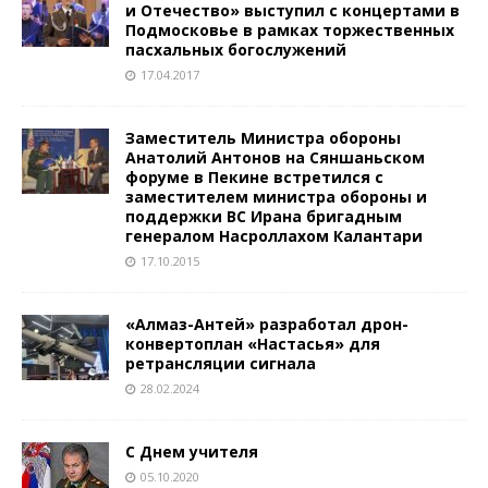
и Отечество» выступил с концертами в
Подмосковье в рамках торжественных
пасхальных богослужений
17.04.2017
Заместитель Министра обороны
Анатолий Антонов на Сяншаньском
форуме в Пекине встретился с
заместителем министра обороны и
поддержки ВС Ирана бригадным
генералом Насроллахом Калантари
17.10.2015
«Алмаз-Антей» разработал дрон-
конвертоплан «Настасья» для
ретрансляции сигнала
28.02.2024
С Днем учителя
05.10.2020