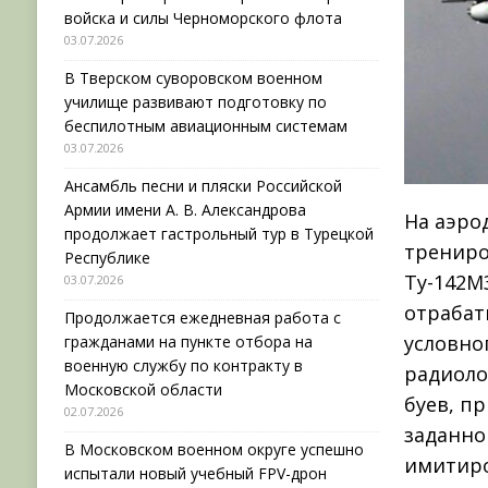
войска и силы Черноморского флота
03.07.2026
В Тверском суворовском военном
училище развивают подготовку по
беспилотным авиационным системам
03.07.2026
Ансамбль песни и пляски Российской
Армии имени А. В. Александрова
На аэро
продолжает гастрольный тур в Турецкой
трениро
Республике
Ту-142М
03.07.2026
отрабат
Продолжается ежедневная работа с
условно
гражданами на пункте отбора на
военную службу по контракту в
радиоло
Московской области
буев, п
02.07.2026
заданно
В Московском военном округе успешно
имитиро
испытали новый учебный FPV-дрон