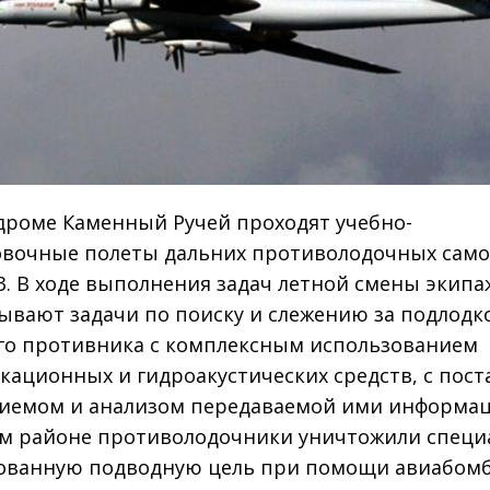
дроме Каменный Ручей проходят учебно-
вочные полеты дальних противолодочных само
3. В ходе выполнения задач летной смены экип
ывают задачи по поиску и слежению за подлодк
го противника с комплексным использованием
кационных и гидроакустических средств, с пос
риемом и анализом передаваемой ими информац
м районе противолодочники уничтожили спец
ванную подводную цель при помощи авиабомб