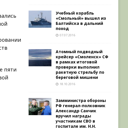
Учебный корабль
вались
«Смольный» вышел из
ной
Балтийска в дальний
поход
07.07.2016
ировании
ств
Атомный подводный
крейсер «Смоленск» СФ
в рамках итоговой
проверки выполнил
е пяти
ракетную стрельбу по
вой
береговой мишени
18.10.2016
Замминистра обороны
РФ генерал-полковник
Александр Санчик
вручил награды
участникам СВО в
госпитале им. Н.Н.