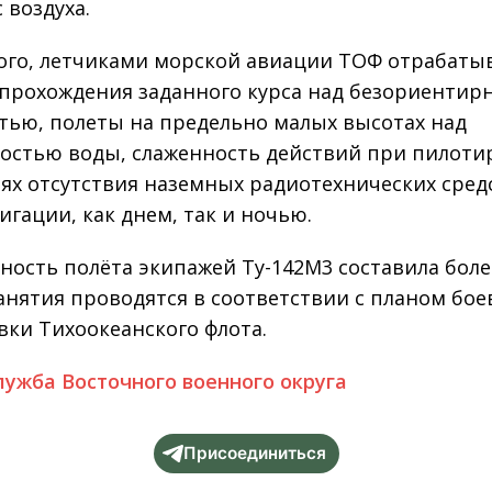
 воздуха.
ого, летчиками морской авиации ТОФ отрабаты
прохождения заданного курса над безориентир
тью, полеты на предельно малых высотах над
остью воды, слаженность действий при пилот
иях отсутствия наземных радиотехнических сред
игации, как днем, так и ночью.
ность полёта экипажей Ту-142М3 составила боле
Занятия проводятся в соответствии с планом бое
вки Тихоокеанского флота.
лужба Восточного военного округа
Присоединиться