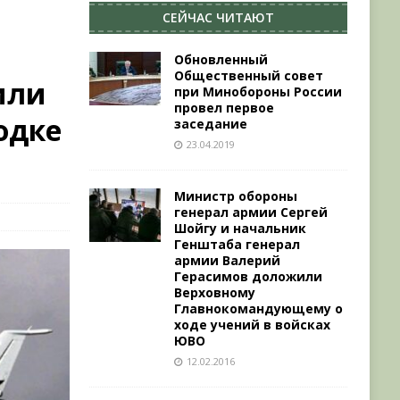
СЕЙЧАС ЧИТАЮТ
Обновленный
Общественный совет
или
при Минобороны России
провел первое
одке
заседание
23.04.2019
Министр обороны
генерал армии Сергей
Шойгу и начальник
Генштаба генерал
армии Валерий
Герасимов доложили
Верховному
Главнокомандующему о
ходе учений в войсках
ЮВО
12.02.2016