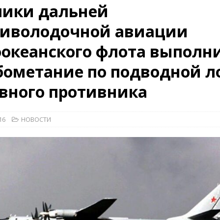
чики дальней
26)
ВОЕННО-ИСТОРИЧЕСКИЙ ЖУРНАЛ
тиволодочной авиации
дат
НОВОСТИ
оокеанского флота выполн
дства»
КРАСНАЯ ЗВЕЗДА
КРАСНАЯ ЗВЕЗДА
ометание по подводной л
вного противника
16
НОВОСТИ