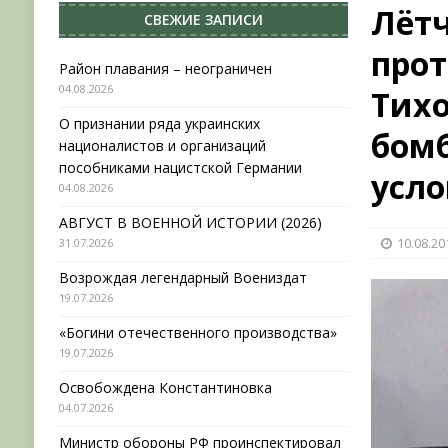
Лёт
СВЕЖИЕ ЗАПИСИ
[ 31.07.2026 ]
АВГУСТ В ВОЕННОЙ ИСТОРИИ (20
про
[ 19.07.2026 ]
Возрождая легендарный Воениз
Район плавания – неограничен
04.08.2026
Тих
[ 19.07.2026 ]
«Богини отечественного произво
О признании ряда украинских
[ 04.08.2026 ]
Район плавания – неограничен
бомб
националистов и организаций
пособниками нацистской Германии
усло
04.08.2026
АВГУСТ В ВОЕННОЙ ИСТОРИИ (2026)
10.08.20
31.07.2026
Возрождая легендарный Воениздат
19.07.2026
«Богини отечественного производства»
19.07.2026
Освобождена Константиновка
04.07.2026
Министр обороны РФ проинспектировал