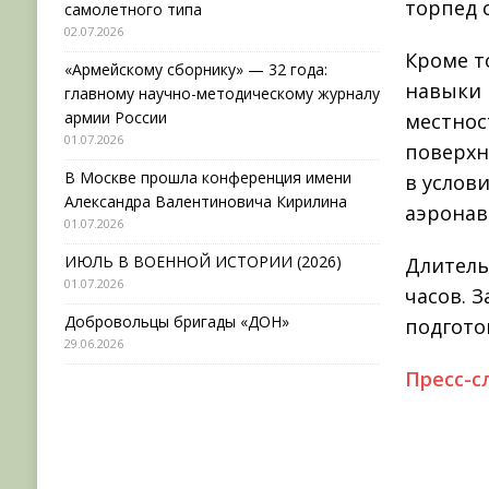
торпед с
самолетного типа
02.07.2026
Кроме т
«Армейскому сборнику» — 32 года:
навыки 
главному научно-методическому журналу
армии России
местнос
01.07.2026
поверхн
В Москве прошла конференция имени
в услов
Александра Валентиновича Кирилина
аэронав
01.07.2026
ИЮЛЬ В ВОЕННОЙ ИСТОРИИ (2026)
Длитель
01.07.2026
часов. 
Добровольцы бригады «ДОН»
подгото
29.06.2026
Пресс-с