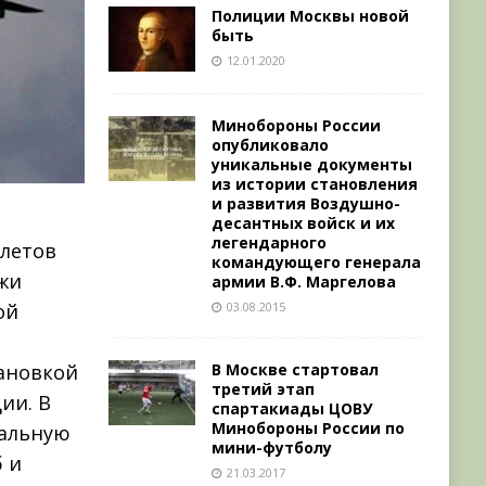
Полиции Москвы новой
быть
12.01.2020
Минобороны России
опубликовало
уникальные документы
из истории становления
и развития Воздушно-
десантных войск и их
легендарного
летов
командующего генерала
ажи
армии В.Ф. Маргелова
03.08.2015
ой
В Москве стартовал
тановкой
третий этап
ии. В
спартакиады ЦОВУ
Минобороны России по
иальную
мини-футболу
 и
21.03.2017