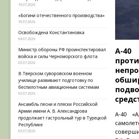
19.07.2026
«Богини отечественного производства»
19.07.2026
Освобождена Константиновка
04.07.2026
А-40
Министр обороны РФ проинспектировал
войска и силы Черноморского флота
прот
03.07.2026
непр
В Тверском суворовском военном
обшир
училище развивают подготовку по
беспилотным авиационным системам
подв
03.07.2026
средс
Ансамбль песни и пляски Российской
Армии имени А. В. Александрова
А-40 «
продолжает гастрольный тур в Турецкой
самоле
Республике
соверши
03.07.2026