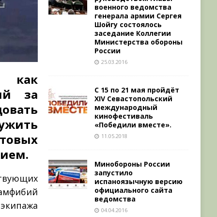
военного ведомства
генерала армии Сергея
Шойгу состоялось
заседание Коллегии
Министерства обороны
России
25.03.2016
, как
С 15 по 21 мая пройдёт
ый за
XIV Севастопольский
овать
международный
кинофестиваль
ружить
«Победили вместе».
товых
11.05.2018
жием.
Минобороны России
запустило
твующих
испаноязычную версию
официального сайта
амфибий
ведомства
 экипажа
04.04.2016