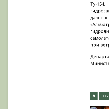
Ту-154
гидроса
дальнос
«Альба
гидрод
самолет
при вет
Депар
Министе
ВВС