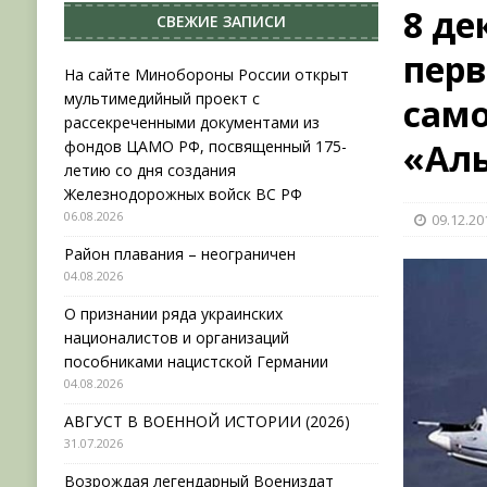
8 де
СВЕЖИЕ ЗАПИСИ
НОВОСТИ
перв
[ 31.07.2026 ]
АВГУСТ В ВОЕННОЙ ИСТОРИИ (20
На сайте Минобороны России открыт
мультимедийный проект с
само
[ 19.07.2026 ]
Возрождая легендарный Воениз
рассекреченными документами из
[ 06.08.2026 ]
На сайте Минобороны России отк
«Аль
фондов ЦАМО РФ, посвященный 175-
летию со дня создания
фондов ЦАМО РФ, посвященный 175-летию со 
Железнодорожных войск ВС РФ
06.08.2026
09.12.20
Район плавания – неограничен
04.08.2026
О признании ряда украинских
националистов и организаций
пособниками нацистской Германии
04.08.2026
АВГУСТ В ВОЕННОЙ ИСТОРИИ (2026)
31.07.2026
Возрождая легендарный Воениздат