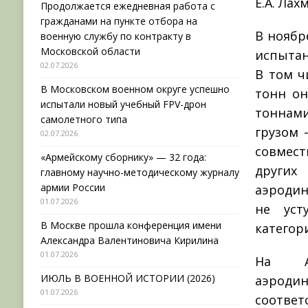
Е.А. Лах
Продолжается ежедневная работа с
гражданами на пункте отбора на
В ноябре
военную службу по контракту в
Московской области
испытан
02.07.2026
В том ч
В Московском военном округе успешно
тонн он
испытали новый учебный FPV-дрон
тоннами
самолетного типа
грузом 
02.07.2026
совмес
«Армейскому сборнику» — 32 года:
других
главному научно-методическому журналу
армии России
аэродин
01.07.2026
не уст
В Москве прошла конференция имени
категор
Александра Валентиновича Кирилина
01.07.2026
На А-
ИЮЛЬ В ВОЕННОЙ ИСТОРИИ (2026)
аэроди
01.07.2026
соответ