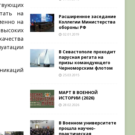
твующих
етать на
Расширенное заседание
менно на
Коллегии Министерства
обороны РФ
высоких
02.01.2019
ачества
луатации
В Севастополе проходит
парусная регата на
призы командующего
Черноморским флотом
икаций
25.03.2015
МАРТ В ВОЕННОЙ
ИСТОРИИ (2026)
28.02.2026
В Военном университете
прошла научно-
практическая