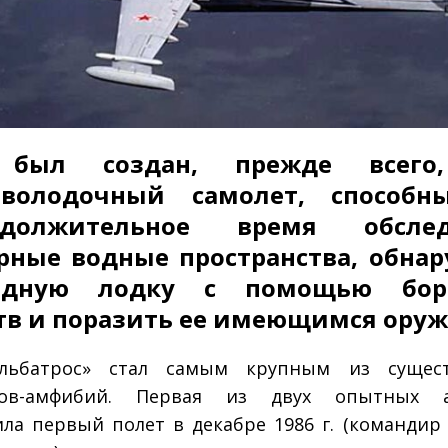
 был создан, прежде всего
иволодочный самолет, способн
одолжительное время обслед
ные водные пространства, обна
одную лодку с помощью бор
тв и поразить ее имеющимся ору
Альбатрос» стал самым крупным из сущес
тов-амфибий. Первая из двух опытных 
ла первый полет в декабре 1986 г. (командир