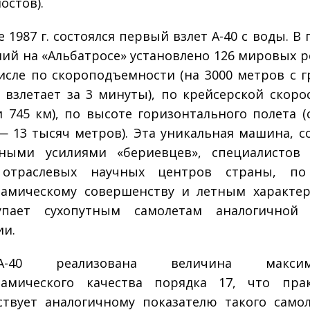
мостов).
 1987 г. состоялся первый взлет А-40 с воды. В
ий на «Альбатросе» установлено 126 мировых р
исле по скороподъемности (на 3000 метров с г
 взлетает за 3 минуты), по крейсерской скорос
 745 км), по высоте горизонтального полета (
— 13 тысяч метров). Эта уникальная машина, с
тными усилиями «бериевцев», специалистов
 отраслевых научных центров страны, по
амическому совершенству и летным характе
упает сухопутным самолетам аналогичной 
ии.
40 реализована величина максима
намического качества порядка 17, что прак
ствует аналогичному показателю такого самол