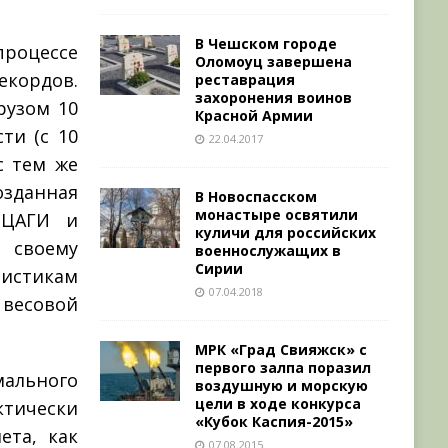
В Чешском городе
 процессе
Оломоуц завершена
екордов.
реставрация
захоронения воинов
рузом 10
Красной Армии
ти (с 10
22.04.2017
с тем же
озданная
В Новоспасском
монастыре освятили
 ЦАГИ и
куличи для российских
 своему
военнослужащих в
Сирии
ристикам
07.04.2018
весовой
МРК «Град Свияжск» с
первого залпа поразил
льного
воздушную и морскую
цели в ходе конкурса
тически
«Кубок Каспия-2015»
ета, как
07.08.2015