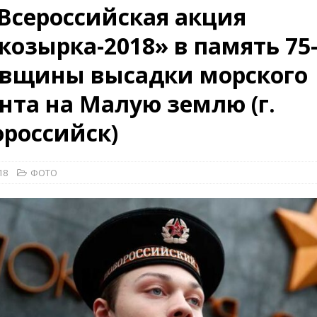
 Всероссийская акция
козырка-2018» в память 75
26)
ВОЕННО-ИСТОРИЧЕСКИЙ ЖУРНАЛ
овщины высадки морского
дат
НОВОСТИ
рыт мультимедийный проект с рассекреченными документами из
нта на Малую землю (г.
дня создания Железнодорожных войск ВС РФ
НОВОСТИ
российск)
18
ФОТО