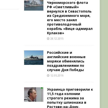
Черноморского флота
РФ «Сметливый»
вернулся в Севастополь
из Средиземного моря,
его место занял
противолодочный
корабль «Вице-адмирал
Кулаков»
28.12.2015
Российские и
английские военные
моряки обменялись
поздравлениями по
случаю Дня Победы
12.05.2016
Украинца приговорили к
11,5 года колонии
строгого режима за
попытку шпионажа в
Ростове-на-Дону.