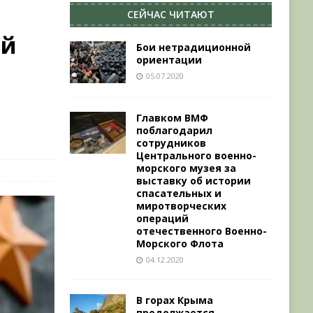
СЕЙЧАС ЧИТАЮТ
-й
Бои нетрадиционной
ориентации
05.07.2020
Главком ВМФ
поблагодарил
сотрудников
Центрального военно-
морского музея за
выставку об истории
спасательных и
миротворческих
операций
отечественного Военно-
Морского Флота
04.12.2020
В горах Крыма
продолжается