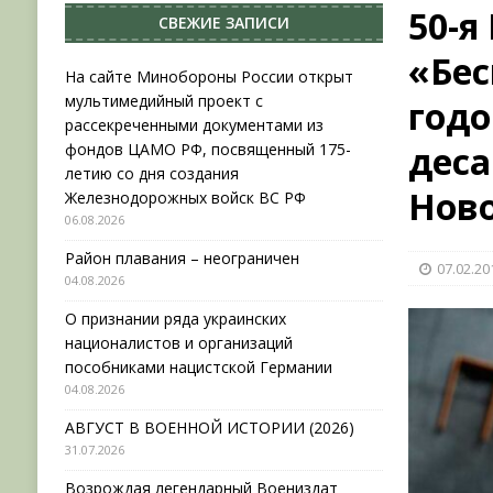
50-я
СВЕЖИЕ ЗАПИСИ
НОВОСТИ
«Бес
[ 31.07.2026 ]
АВГУСТ В ВОЕННОЙ ИСТОРИИ (20
На сайте Минобороны России открыт
мультимедийный проект с
год
[ 19.07.2026 ]
Возрождая легендарный Воениз
рассекреченными документами из
[ 06.08.2026 ]
На сайте Минобороны России отк
деса
фондов ЦАМО РФ, посвященный 175-
летию со дня создания
фондов ЦАМО РФ, посвященный 175-летию со 
Ново
Железнодорожных войск ВС РФ
06.08.2026
Район плавания – неограничен
07.02.20
04.08.2026
О признании ряда украинских
националистов и организаций
пособниками нацистской Германии
04.08.2026
АВГУСТ В ВОЕННОЙ ИСТОРИИ (2026)
31.07.2026
Возрождая легендарный Воениздат