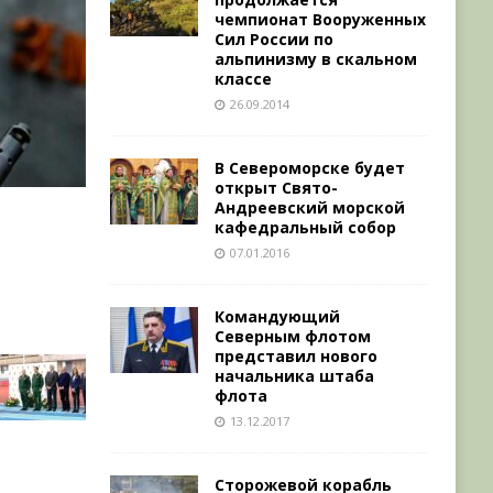
чемпионат Вооруженных
Сил России по
альпинизму в скальном
классе
26.09.2014
В Североморске будет
открыт Свято-
Андреевский морской
кафедральный собор
07.01.2016
Командующий
Северным флотом
представил нового
начальника штаба
флота
13.12.2017
Сторожевой корабль