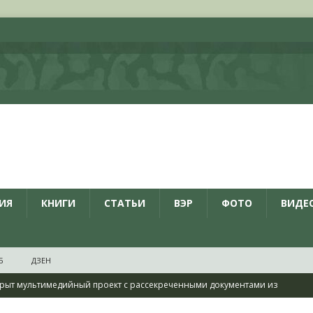
ИЯ
КНИГИ
СТАТЬИ
ВЭР
ФОТО
ВИДЕ
Б
ДЗЕН
рыт мультимедийный проект с рассекреченными документами из
дня создания Железнодорожных войск ВС РФ
НОВОСТИ