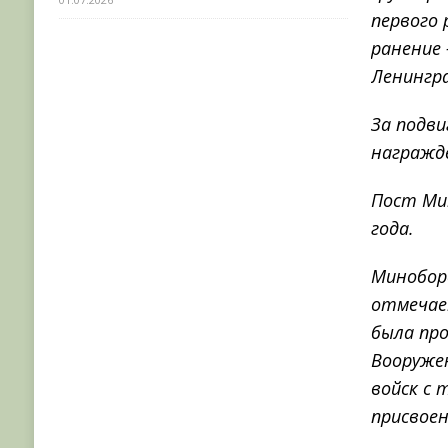
первого 
ранение 
Ленингра
За подви
награждё
Пост Мин
года.
Миноборо
отмечае
была пр
Вооруже
войск с 
присвоен