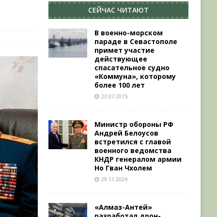
СЕЙЧАС ЧИТАЮТ
В военно-морском
параде в Севастополе
примет участие
действующее
спасательное судно
«Коммуна», которому
более 100 лет
23.07.2015
Министр обороны РФ
Андрей Белоусов
встретился с главой
военного ведомства
КНДР генералом армии
Но Гван Чхолем
29.11.2024
«Алмаз-Антей»
разработал дрон-