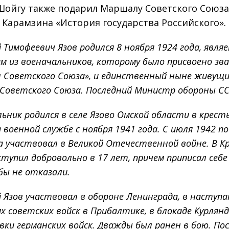
Шойгу также подарил Маршалу Советского Союза
 Карамзина «История государства Российского».
Тимофеевич Язов родился 8 ноября 1924 года, явля
м из военачальников, которому было присвоено зв
 Советского Союза», и единственный ныне живущ
Советского Союза. Последний Министр обороны СС
ьник родился в селе Язово Омской области в крест
а военной службе с ноября 1941 года. С июля 1942 п
а участвовал в Великой Отечественной войне. В К
тупил добровольно в 17 лет, причем приписал себе
бы не отказали.
 Язов участвовал в обороне Ленинграда, в наступ
х советских войск в Прибалтике, в блокаде Курлян
вки германских войск. Дважды был ранен в бою. По