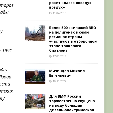
ракет класса «воздух-
Второе
воздух»
кады
11.04.2015
Более 500 экипажей ЗВО
ду
на полигонах в семи
регионах страны
участвуют в отборочном
этапе танкового
т 1991
биатлона
17.01.2018
ойгу
Мизинцев Михаил
Евгеньевич
Язова
10.10.2022
ности
етских
Для ВМФ России
ву
торжественно спущена
на воду большая
дизель-электрическая