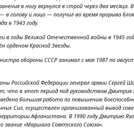
ранения в ногу вернулся в строй через два месяца. 
— в голову и лицо — получил во время прорыва бло
да в 1943 году.
ги в годы Великой Отечественной войны в 1945 го
н орденом Красной Звезды.
истра обороны СССР занимал с мая 1987 по авгус
ны Российской Федерации генерал армии Сергей Ш
т, что в этот период под руководством Дмитрия 
оведена большая работа по повышению боеспособ
нных Сил, осуществлен организованный вывод сов
территории Афганистана. В 1990 году Дмитрию Язо
о звание «Маршала Советского Союза».