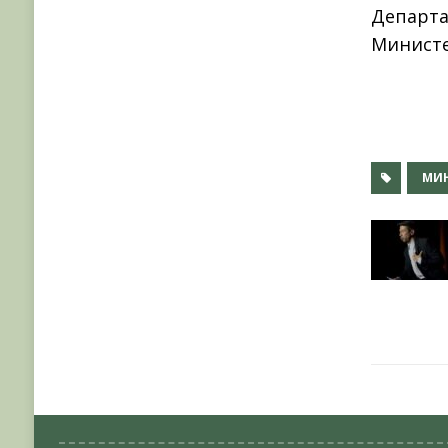
Департа
Министе
МИ