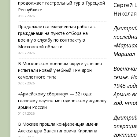
продолжает гастрольный тур в Турецкой
Сергей 
Республике
Николая
03.07.2026
Продолжается ежедневная работа с
Дмитрий 
гражданами на пункте отбора на
последни
военную службу по контракту в
«Маршал
Московской области
Маршал 
02.07.2026
В Московском военном округе успешно
Военачал
испытали новый учебный FPV-дрон
семье. Н
самолетного типа
02.07.2026
1945 год
Армию вс
«Армейскому сборнику» — 32 года:
главному научно-методическому журналу
год, что
армии России
01.07.2026
Дмитрий
В Москве прошла конференция имени
операция
Александра Валентиновича Кирилина
группиро
01.07.2026