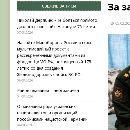
За з
СВЕЖИЕ ЗАПИСИ
[ 04.08.2026 ]
Район плавания – неограничен
[ 04.08.2026 ]
О признании ряда украинских на
Николай Дерябин: «Не бояться прямого
05.02.20
диалога с прессой». Накануне 75-летия.
НОВОСТИ
07.08.2026
[ 31.07.2026 ]
АВГУСТ В ВОЕННОЙ ИСТОРИИ (20
На сайте Минобороны России открыт
[ 07.08.2026 ]
Николай Дерябин: «Не бояться пр
мультимедийный проект с
рассекреченными документами из
фондов ЦАМО РФ, посвященный 175-
летию со дня создания
Железнодорожных войск ВС РФ
06.08.2026
Район плавания – неограничен
04.08.2026
О признании ряда украинских
националистов и организаций
пособниками нацистской Германии
04.08.2026