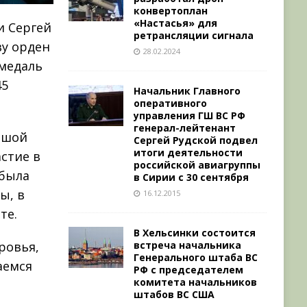
конвертоплан
«Настасья» для
и Сергей
ретрансляции сигнала
у орден
28.02.2024
 медаль
45
Начальник Главного
оперативного
управления ГШ ВС РФ
генерал-лейтенант
ьшой
Сергей Рудской подвел
итоги деятельности
стие в
российской авиагруппы
 была
в Сирии с 30 сентября
ы, в
16.12.2015
те.
В Хельсинки состоится
встреча начальника
ровья,
Генерального штаба ВС
аемся
РФ с председателем
комитета начальников
штабов ВС США