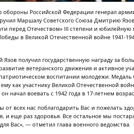
 обороны Российской Федерации генерал арми
ручил Маршалу Советского Союза Дмитрию Язов
луги перед Отечеством» III степени и юбилейную
 Победы в Великой Отечественной войне 1941-19
 Язов получил государственную награду за бол
 развитие ветеранского движения и активное уча
патриотическом воспитании молодежи. Медаль
 ему как участнику Великой Отечественной войн
он начал воевать с 1942 года в 17-летнем возрас
бы от всех нас поблагодарить Вас и пожелать здо
я, и еще раз здоровья. Все остальное мы постар
 для Вас», — отметил глава военного ведомства.