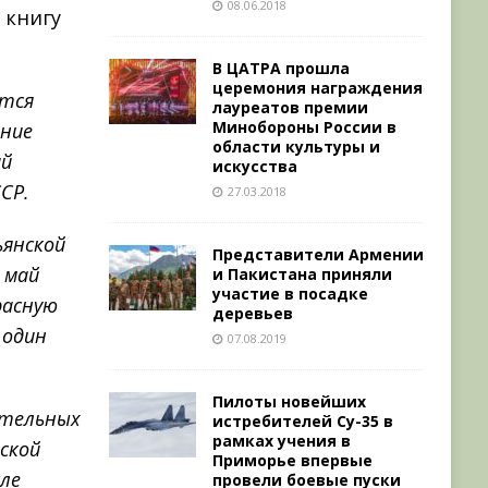
08.06.2018
 книгу
В ЦАТРА прошла
церемония награждения
ется
лауреатов премии
Минобороны России в
ание
области культуры и
ий
искусства
СР.
27.03.2018
ьянской
Представители Армении
о май
и Пакистана приняли
участие в посадке
расную
деревьев
 один
07.08.2019
Пилоты новейших
ательных
истребителей Су-35 в
рамках учения в
дской
Приморье впервые
сле
провели боевые пуски