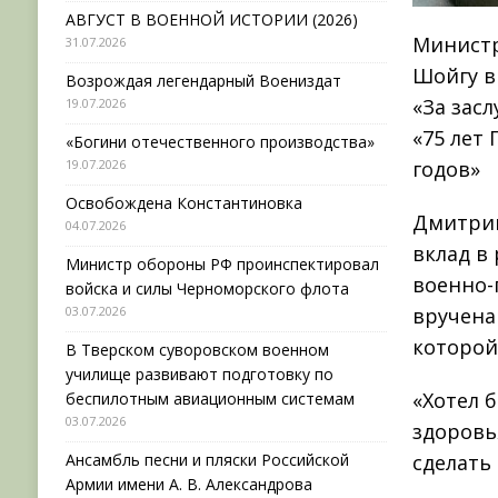
АВГУСТ В ВОЕННОЙ ИСТОРИИ (2026)
Министр
31.07.2026
Шойгу в
Возрождая легендарный Воениздат
«За зас
19.07.2026
«75 лет
«Богини отечественного производства»
19.07.2026
годов»
Освобождена Константиновка
Дмитрий
04.07.2026
вклад в
Министр обороны РФ проинспектировал
военно-
войска и силы Черноморского флота
03.07.2026
вручена
которой 
В Тверском суворовском военном
училище развивают подготовку по
«Хотел 
беспилотным авиационным системам
03.07.2026
здоровь
Ансамбль песни и пляски Российской
сделать
Армии имени А. В. Александрова