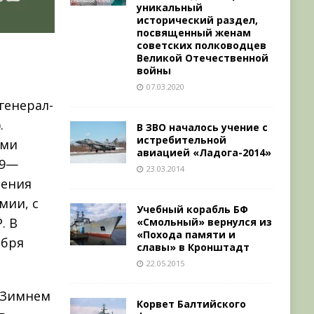
уникальный
исторический раздел,
посвященный женам
советских полководцев
Великой Отечественной
войны
07.03.2020
 генерал-
.
В ЗВО началось учение с
истребительной
ими
авиацией «Ладога-2014»
39—
23.03.2014
ления
мии, с
Учебный корабль БФ
. В
«Смольный» вернулся из
«Похода памяти и
ября
славы» в Кронштадт
22.05.2015
в Зимнем
Корвет Балтийского