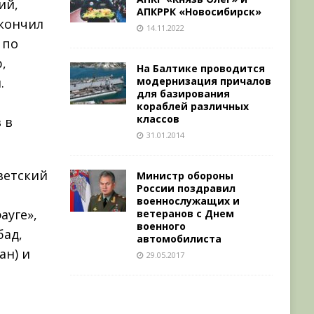
ий,
АПКРРК «Новосибирск»
окончил
14.11.2022
 по
,
На Балтике проводится
модернизация причалов
.
для базирования
кораблей различных
классов
 в
31.01.2014
оветский
Министр обороны
России поздравил
военнослужащих и
ауге»,
ветеранов с Днем
военного
бад,
автомобилиста
ан) и
29.05.2017