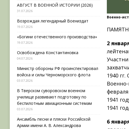
АВГУСТ В ВОЕННОЙ ИСТОРИИ (2026)
31.07.2026
Военно-ис
Возрождая легендарный Воениздат
19.07.2026
ПАМЯТН
«Богини отечественного производства»
2 январ
19.07.2026
лейтенан
Освобождена Константиновка
Участни
04.07.2026
захватч
Министр обороны РФ проинспектировал
войска и силы Черноморского флота
1940 гг.
03.07.2026
Военно-
В Тверском суворовском военном
февраля
училище развивают подготовку по
1941 го
беспилотным авиационным системам
1941 год
03.07.2026
Ансамбль песни и пляски Российской
6 январ
Армии имени А. В. Александрова