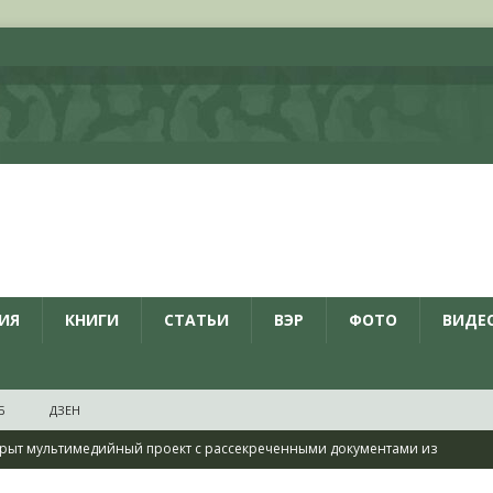
ИЯ
КНИГИ
СТАТЬИ
ВЭР
ФОТО
ВИДЕ
Б
ДЗЕН
рыт мультимедийный проект с рассекреченными документами из
дня создания Железнодорожных войск ВС РФ
НОВОСТИ