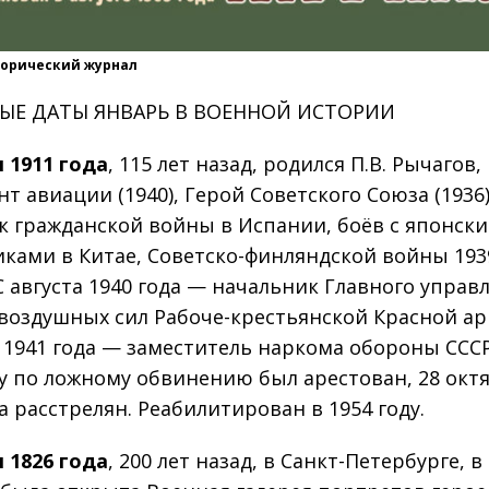
торический журнал
ЫЕ ДАТЫ ЯНВАРЬ В ВОЕННОЙ ИСТОРИИ
я 1911 года
, 115 лет назад, родился П.В. Рычагов,
т авиации (1940), Герой Советского Союза (1936)
к гражданской войны в Испании, боёв с японск
иками в Китае, Советско-финляндской войны 19
 С августа 1940 года — начальник Главного управ
воздушных сил Рабоче-крестьянской Красной ар
 1941 года — заместитель наркома обороны СССР
ду по ложному обвинению был арестован, 28 окт
а расстрелян. Реабилитирован в 1954 году.
я 1826 года
, 200 лет назад, в Санкт-Петербурге, 