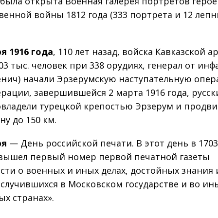
 была открыта Военная галерея портретов герое
венной войны 1812 года (333 портрета и 12 леп
ря 1916 года
, 110 лет назад, войска Кавказской 
103 тыс. человек при 338 орудиях, генерал от ин
енич) начали Эрзерумскую наступательную опер
ерации, завершившейся 2 марта 1916 года, русск
овладели турецкой крепостью Эрзерум и продв
ну до 150 км.
ря
— День российской печати. В этот день в 1703
вышел первый номер первой печатной газеты
сти о военных и иных делах, достойных знания 
 случившихся в Московском государстве и во ин
ых странах».