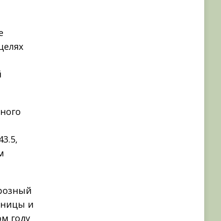
е
целях
й
нного
р
3.5,
м
Грозный
аницы и
ом году