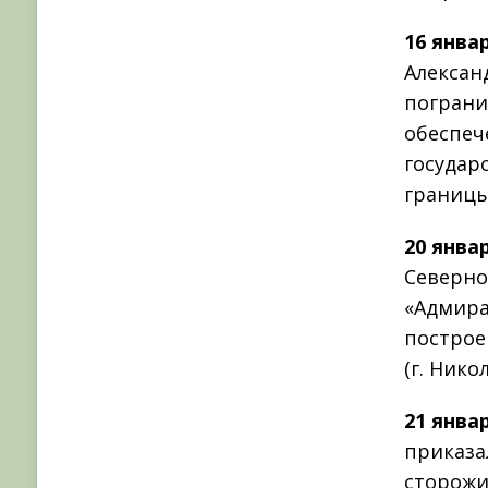
16 янва
Алексан
пограни
обеспеч
государ
границы
20 янва
Северно
«Адмира
построе
(г. Никол
21 янва
приказа
сторожи