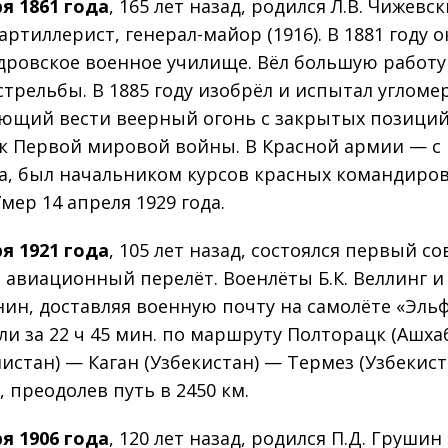
ря 1861 года
, 165 лет назад, родился Л.В. Чижевск
артиллерист, генерал-майор (1916). В 1881 году 
дровское военное училище. Вёл большую работу
стрельбы. В 1885 году изобрёл и испытал угломер
ющий вести веерный огонь с закрытых позиций
к Первой мировой войны. В Красной армии — с
да, был начальником курсов красных командиров
Умер 14 апреля 1929 года.
ря 1921 года
, 105 лет назад, состоялся первый с
 авиационный перелёт. Военлёты Б.К. Веллинг и
унин, доставляя военную почту на самолёте «Эльф
ли за 22 ч 45 мин. по маршруту Полторацк (Ашха
истан) — Каган (Узбекистан) — Термез (Узбекист
 преодолев путь в 2450 км.
ря 1906 года
, 120 лет назад, родился П.Д. Грушин