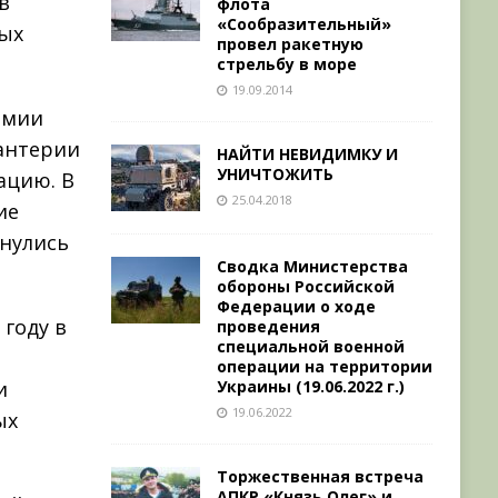
в
флота
«Сообразительный»
ных
провел ракетную
стрельбу в море
19.09.2014
армии
фантерии
НАЙТИ НЕВИДИМКУ И
УНИЧТОЖИТЬ
ацию. В
25.04.2018
ие
инулись
Сводка Министерства
обороны Российской
Федерации о ходе
 году в
проведения
специальной военной
операции на территории
Украины (19.06.2022 г.)
и
19.06.2022
ых
Торжественная встреча
АПКР «Князь Олег» и