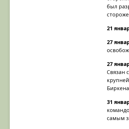
был раз
стороже
21 янва
27 янва
освобож
27 янва
Связан 
крупней
Биркена
31 янва
командо
самым з