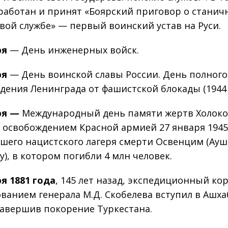
работан и принят «Боярский приговор о станич
вой службе» — первый воинский устав на Руси.
ря
— День инженерных войск.
ря
— День воинской славы России. День полного
дения Ленинграда от фашистской блокады (1944 г
ря
—
Международный день памяти жертв Холоко
с освобождением Красной армией 27 января 1945
шего нацистского лагеря смерти Освенцим (Ауш
у), в котором погибли 4 млн человек.
ря 1881 года
, 145 лет назад, экспедиционный ко
ванием генерала М.Д. Скобелева вступил в Ашха
авершив покорение Туркестана.