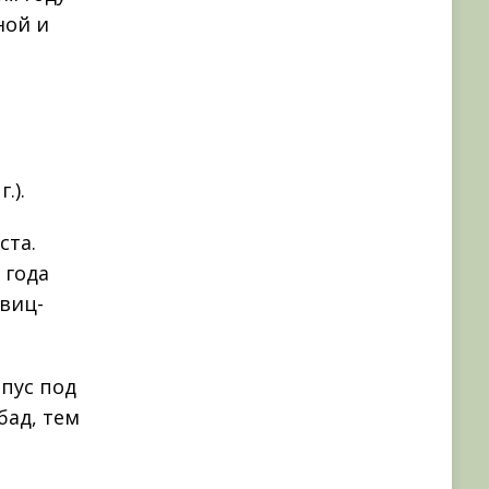
ной и
.).
ста.
 года
виц-
рпус под
бад, тем