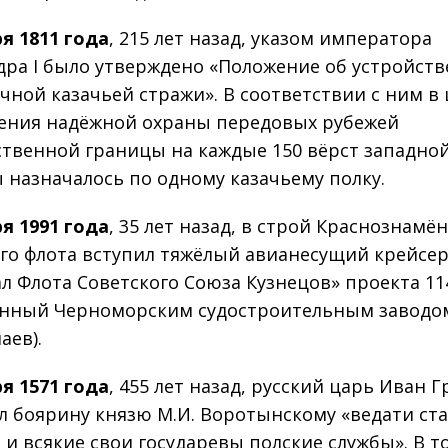
ря 1811 года
, 215 лет назад, указом императора
дра I было утверждено «Положение об устройств
чной казачьей стражи». В соответствии с ним в 
ения надёжной охраны передовых рубежей
ственной границы на каждые 150 вёрст западно
 назначалось по одному казачьему полку.
ря 1991 года
, 35 лет назад, в строй Краснознамё
го флота вступил тяжёлый авианесущий крейсе
л Флота Советского Союза Кузнецов» проекта 114
нный Черноморским судостроительным заводо
аев).
ря 1571 года
, 455 лет назад, русский царь Иван 
л боярину князю М.И. Воротынскому «ведати ст
 и всякие свои государевы полские службы». В т