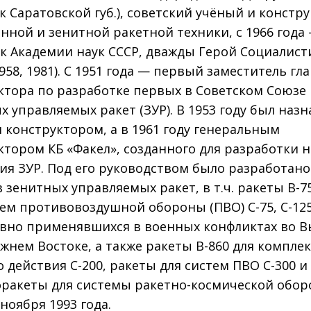
ск Саратовской губ.), советский учёный и констр
нной и зенитной ракетной техники, с 1966 года
к Академии наук СССР, дважды Герой Социалист
958, 1981). С 1951 года — первый заместитель гл
ктора по разработке первых в Советском Союзе
х управляемых ракет (ЗУР). В 1953 году был наз
 конструктором, а в 1961 году генеральным
ктором КБ «Факел», созданного для разработки 
ия ЗУР. Под его руководством было разработано
 зенитных управляемых ракет, в т.ч. ракеты В-75
тем противовоздушной обороны (ПВО) С-75, С-125
вно применявшихся в военных конфликтах во В
ижнем Востоке, а также ракеты В-860 для компле
о действия С-200, ракеты для систем ПВО С-300 и
ракеты для системы ракетно-космической обор
ноября 1993 года.