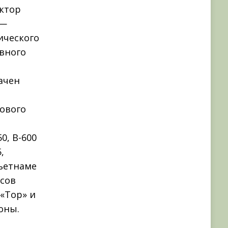
уктор
 —
ического
авного
начен
нового
0, В-600
,
ьетнаме
ксов
 «Тор» и
оны.