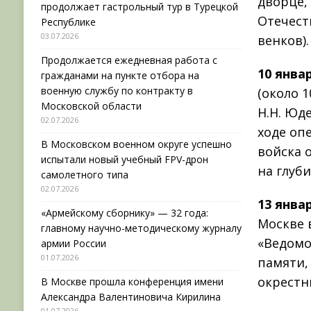
дворце,
продолжает гастрольный тур в Турецкой
Отечест
Республике
03.07.2026
венков).
Продолжается ежедневная работа с
10 янва
гражданами на пункте отбора на
военную службу по контракту в
(около 
Московской области
Н.Н. Юд
02.07.2026
ходе оп
В Московском военном округе успешно
войска 
испытали новый учебный FPV-дрон
на глуби
самолетного типа
02.07.2026
13 янва
«Армейскому сборнику» — 32 года:
Москве 
главному научно-методическому журналу
«Ведомо
армии России
01.07.2026
памяти,
окрестн
В Москве прошла конференция имени
Александра Валентиновича Кирилина
01.07.2026