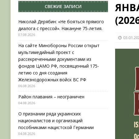
ЯНВ
СВЕЖИЕ ЗАПИСИ
[ 04.08.2026 ]
Район плавания – неограничен
(2026
[ 04.08.2026 ]
О признании ряда украинских на
Николай Дерябин: «Не бояться прямого
диалога с прессой». Накануне 75-летия.
НОВОСТИ
07.08.2026
03.01.20
[ 31.07.2026 ]
АВГУСТ В ВОЕННОЙ ИСТОРИИ (20
На сайте Минобороны России открыт
[ 07.08.2026 ]
Николай Дерябин: «Не бояться пр
мультимедийный проект с
рассекреченными документами из
фондов ЦАМО РФ, посвященный 175-
летию со дня создания
Железнодорожных войск ВС РФ
06.08.2026
Район плавания – неограничен
04.08.2026
О признании ряда украинских
националистов и организаций
пособниками нацистской Германии
04.08.2026