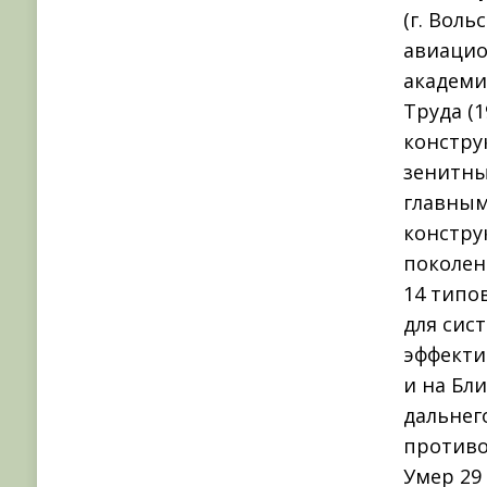
(г. Воль
авиацио
академи
Труда (1
констру
зенитны
главным
констру
поколен
14 типов
для сис
эффекти
и на Бл
дальнег
противо
Умер 29 