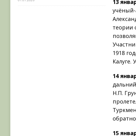
13 янва
учёный-
Алексан
теории 
позволя
Участни
1918 го
Калуге. 
14 янва
дальний
Н.П. Гр
пролете
Туркмен
обратно,
15 янва