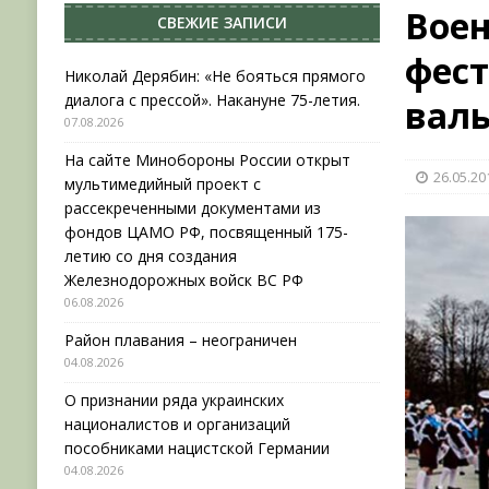
Воен
СВЕЖИЕ ЗАПИСИ
[ 04.08.2026 ]
Район плавания – неограничен
фес
[ 04.08.2026 ]
О признании ряда украинских на
Николай Дерябин: «Не бояться прямого
диалога с прессой». Накануне 75-летия.
валь
НОВОСТИ
07.08.2026
[ 31.07.2026 ]
АВГУСТ В ВОЕННОЙ ИСТОРИИ (20
На сайте Минобороны России открыт
26.05.20
[ 07.08.2026 ]
Николай Дерябин: «Не бояться пр
мультимедийный проект с
рассекреченными документами из
фондов ЦАМО РФ, посвященный 175-
летию со дня создания
Железнодорожных войск ВС РФ
06.08.2026
Район плавания – неограничен
04.08.2026
О признании ряда украинских
националистов и организаций
пособниками нацистской Германии
04.08.2026