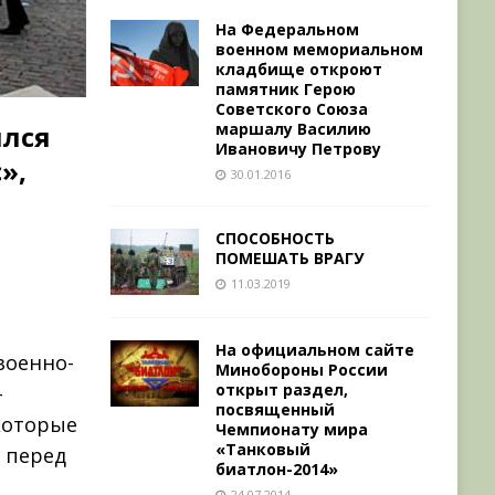
На Федеральном
военном мемориальном
кладбище откроют
памятник Герою
Советского Союза
маршалу Василию
ялся
Ивановичу Петрову
»,
30.01.2016
СПОСОБНОСТЬ
ПОМЕШАТЬ ВРАГУ
11.03.2019
На официальном сайте
военно-
Минобороны России
открыт раздел,
-
посвященный
которые
Чемпионату мира
«Танковый
 перед
биатлон-2014»
24.07.2014