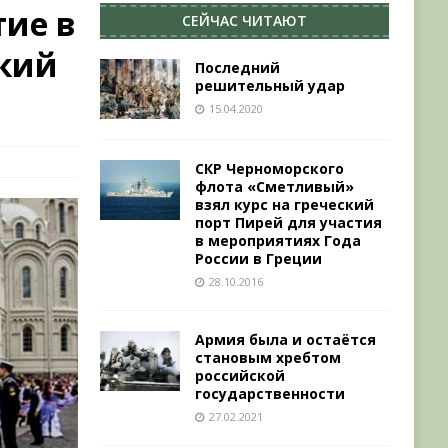
тие в
СЕЙЧАС ЧИТАЮТ
кий
Последний
решительный удар
15.04.2020
СКР Черноморского
флота «Сметливый»
взял курс на греческий
порт Пирей для участия
в мероприятиях Года
России в Греции
28.10.2016
Армия была и остаётся
становым хребтом
российской
государственности
27.02.2021