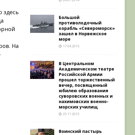
о здесь
Большой
да
противолодочный
корабль «Североморск»
корной
зашел в Норвежское
море
ров. На
17.04.2015
–
В Центральном
Академическом театре
Российской Армии
прошел торжественный
вечер, посвященный
юбилею образования
суворовских военных и
нахимовских военно-
морских училищ
23.11.2013
Воинский пастырь