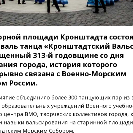
орной площади Кронштадта состо
валь танца «Кронштадтский Вальс
щенный 313-й годовщине со дня
ания города, история которого
рывно связана с Военно-Морским
м России.
ятие объединило более 300 танцующих пар из 
 образовательных учреждений Военного учебно
о центра ВМФ, творческих коллективов города, 
и навыки вальсирования на старинной площади
дтским Морским Собором.