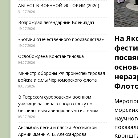
АВГУСТ В ВОЕННОЙ ИСТОРИИ (2026)
31.07.2026
Возрождая легендарный Воениздат
19.07.2026
На Як
«Богини отечественного производства»
фести
19.07.2026
посвя
Освобождена Константиновка
04.07.2026
основ
Министр обороны РФ проинспектировал
нераз
войска и силы Черноморского флота
Флото
03.07.2026
В Тверском суворовском военном
Меропри
училище развивают подготовку по
морских
беспилотным авиационным системам
03.07.2026
научног
показал
Ансамбль песни и пляски Российской
Армии имени А. В. Александрова
Кроншта