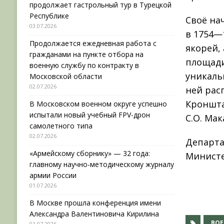
продолжает гастрольный тур в Турецкой
Республике
Своё на
03.07.2026
в 1754—
Продолжается ежедневная работа с
якорей, 
гражданами на пункте отбора на
площади
военную службу по контракту в
уникаль
Московской области
02.07.2026
ней рас
Кроншта
В Московском военном округе успешно
испытали новый учебный FPV-дрон
С.О. Мак
самолетного типа
02.07.2026
Департа
«Армейскому сборнику» — 32 года:
Министе
главному научно-методическому журналу
армии России
01.07.2026
В Москве прошла конференция имени
Александра Валентиновича Кирилина
ВО
01.07.2026