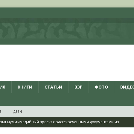
ИЯ
КНИГИ
СТАТЬИ
ВЭР
ФОТО
ВИДЕ
Б
ДЗЕН
рыт мультимедийный проект с рассекреченными документами из
дня создания Железнодорожных войск ВС РФ
НОВОСТИ