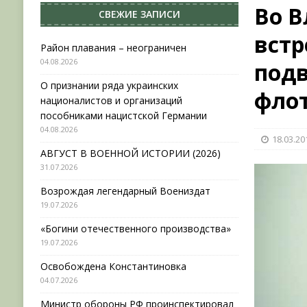
Во 
СВЕЖИЕ ЗАПИСИ
[ 31.07.2026 ]
АВГУСТ В ВОЕННОЙ ИСТОРИИ (20
встр
[ 19.07.2026 ]
Возрождая легендарный Воениз
Район плавания – неограничен
04.08.2026
под
[ 19.07.2026 ]
«Богини отечественного произво
О признании ряда украинских
[ 04.08.2026 ]
Район плавания – неограничен
фло
националистов и организаций
пособниками нацистской Германии
04.08.2026
18.03.20
АВГУСТ В ВОЕННОЙ ИСТОРИИ (2026)
31.07.2026
Возрождая легендарный Воениздат
19.07.2026
«Богини отечественного производства»
19.07.2026
Освобождена Константиновка
04.07.2026
Министр обороны РФ проинспектировал