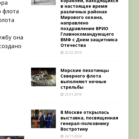
кораблей, находящихся
ора
в настоящее время
о флота
различных районах
Мирового океана,
флота
направлено
поздравление ВРИО
Главнокомандующего
ужбу она
ВМФ с Днем защитника
 создано
Отечества
22.02.2016
Морские пехотинцы
Северного флота
выполняют ночные
стрельбы
23.01.2018
В Москве открылась
выставка, посвященная
генерал-полковнику
Востротину
24.11.2024