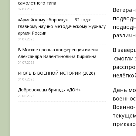
самолетного типа
Ветеран
02.07.2026
подводн
«Армейскому сборнику» — 32 года:
подводн
главному научно-методическому журналу
армии России
различн
01.07.2026
В завер
В Москве прошла конференция имени
Александра Валентиновича Кирилина
смогли 
01.07.2026
расспро
ИЮЛЬ В ВОЕННОЙ ИСТОРИИ (2026)
нелёгко
01.07.2026
День мо
Добровольцы бригады «ДОН»
29.06.2026
военнос
Военно-
текущем
приказо