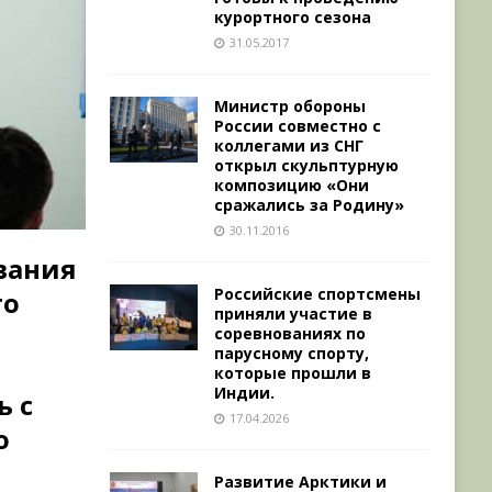
курортного сезона
31.05.2017
Министр обороны
России совместно с
коллегами из СНГ
открыл скульптурную
композицию «Они
сражались за Родину»
30.11.2016
вания
Российские спортсмены
го
приняли участие в
соревнованиях по
парусному спорту,
которые прошли в
Индии.
ь с
17.04.2026
о
Развитие Арктики и