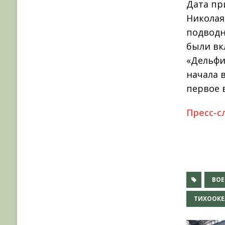
Дата пр
Николая
подводн
были вк
«Дельфи
начала в
первое 
Пресс-с
ВО
ТИХООКЕ