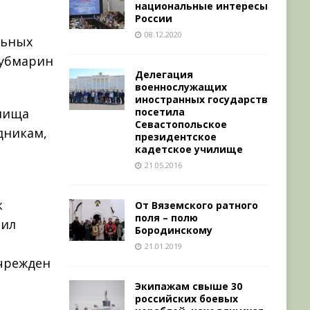
национальные интересы
России
08.12.2020
льных
субмарин
Делегация
военнослужащих
иностранных государств
илища
посетила
Севастопольское
дникам,
президентское
кадетское училище
21.05.2016
к
От Вяземского ратного
поля – полю
сил
Бородинскому
21.01.2019
учрежден
Экипажам свыше 30
российских боевых