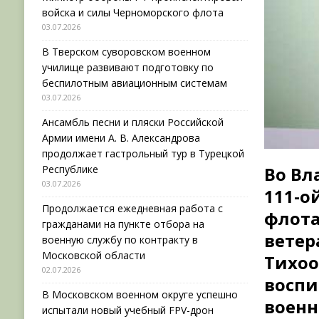
войска и силы Черноморского флота
03.07.2026
В Тверском суворовском военном
училище развивают подготовку по
беспилотным авиационным системам
03.07.2026
Ансамбль песни и пляски Российской
Армии имени А. В. Александрова
продолжает гастрольный тур в Турецкой
Республике
Во Вл
03.07.2026
111-о
Продолжается ежедневная работа с
флота
гражданами на пункте отбора на
ветер
военную службу по контракту в
Московской области
Тихоо
02.07.2026
воспи
В Московском военном округе успешно
военн
испытали новый учебный FPV-дрон