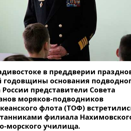
адивостоке в преддверии праздно
й годовщины основания подводно
 России представители Совета
анов моряков-подводников
кеанского флота (ТОФ) встретилис
танниками филиала Нахимовског
о-морского училища.