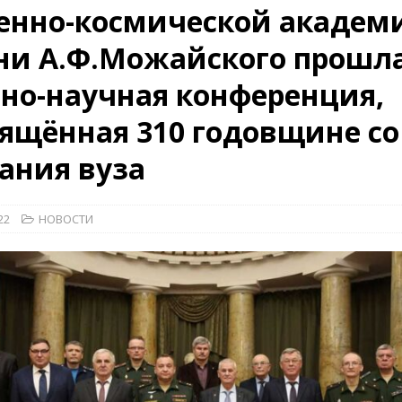
оенно-космической академ
ни А.Ф.Можайского прошл
26)
ВОЕННО-ИСТОРИЧЕСКИЙ ЖУРНАЛ
но-научная конференция,
дат
НОВОСТИ
рыт мультимедийный проект с рассекреченными документами из
ящённая 310 годовщине со
дня создания Железнодорожных войск ВС РФ
НОВОСТИ
ания вуза
22
НОВОСТИ