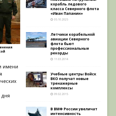
корабль ледового
класса Северного флота
«Иван Папанин»
05.10.2025
Летчики корабельной
авиации Северного
флота бьют
менения
профессиональные
кой
рекорды
11.03.2014
ии имени
я
Учебные центры Войск
ВКО получат новые
ческих
тренажерные
комплексы
09.02.2015
 дня
В ВМФ России увеличат
интенсивность