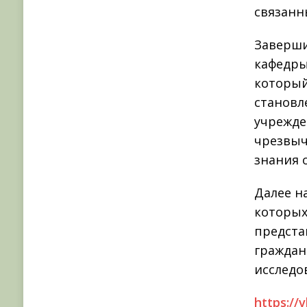
связанн
Заверши
кафедры
который
становл
учрежде
чрезвыч
знания 
Далее н
которых
предста
граждан
исследо
https://v