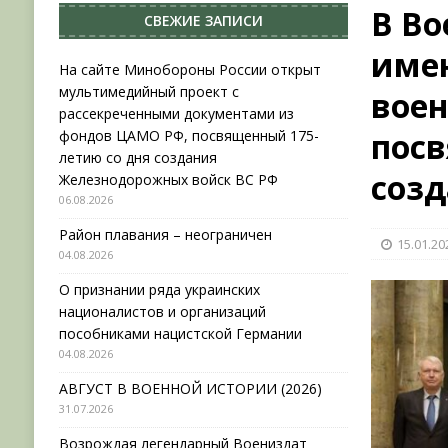
В В
СВЕЖИЕ ЗАПИСИ
НОВОСТИ
име
[ 31.07.2026 ]
АВГУСТ В ВОЕННОЙ ИСТОРИИ (20
На сайте Минобороны России открыт
мультимедийный проект с
воен
[ 19.07.2026 ]
Возрождая легендарный Воениз
рассекреченными документами из
[ 06.08.2026 ]
На сайте Минобороны России отк
посв
фондов ЦАМО РФ, посвященный 175-
летию со дня создания
фондов ЦАМО РФ, посвященный 175-летию со 
созд
Железнодорожных войск ВС РФ
06.08.2026
Район плавания – неограничен
15.01.20
04.08.2026
О признании ряда украинских
националистов и организаций
пособниками нацистской Германии
04.08.2026
АВГУСТ В ВОЕННОЙ ИСТОРИИ (2026)
31.07.2026
Возрождая легендарный Воениздат