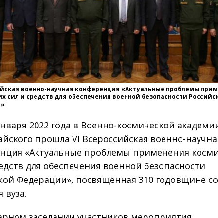
ийская военно-научная конференция «Актуальные проблемы при
х сил и средств для обеспечения военной безопасности Российс
и»
 января 2022 года в Военно-космической академ
айского прошла VI Всероссийская военно-научна
нция «Актуальные проблемы применения косми
редств для обеспечения военной безопасности
кой Федерации», посвящённая 310 годовщине со
 вуза.
арном заседании участников мероприятия