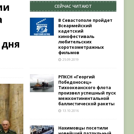
ии
СЕЙЧАС ЧИТАЮТ
а
В Севастополе пройдет
Всеармейский
кадетский
кинофестиваль
 дня
любительских
короткометражных
фильмов
25.09.2019
РПКСН «Георгий
Победоносец»
Тихоокеанского флота
произвел успешный пуск
межконтинентальной
баллистической ракеты
13.10.2016
Нахимовцы посетили
новейший патрульный