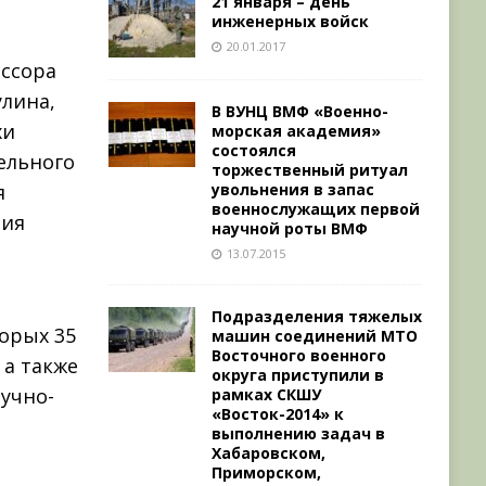
21 января – день
инженерных войск
20.01.2017
ссора
лина,
В ВУНЦ ВМФ «Военно-
хи
морская академия»
состоялся
ельного
торжественный ритуал
увольнения в запас
я
военнослужащих первой
ния
научной роты ВМФ
13.07.2015
Подразделения тяжелых
торых 35
машин соединений МТО
Восточного военного
 а также
округа приступили в
учно-
рамках СКШУ
«Восток-2014» к
выполнению задач в
Хабаровском,
Приморском,