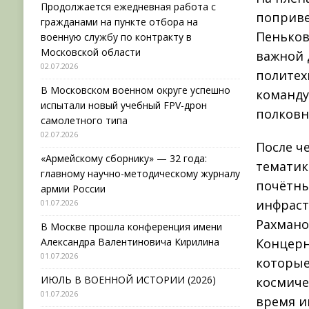
Продолжается ежедневная работа с
поприве
гражданами на пункте отбора на
Пеньков
военную службу по контракту в
Московской области
важной 
02.07.2026
политех
В Московском военном округе успешно
команду
испытали новый учебный FPV-дрон
полковн
самолетного типа
02.07.2026
После ч
«Армейскому сборнику» — 32 года:
тематик
главному научно-методическому журналу
почётны
армии России
инфраст
01.07.2026
Рахмано
В Москве прошла конференция имени
Александра Валентиновича Кирилина
Концерн
01.07.2026
которые
ИЮЛЬ В ВОЕННОЙ ИСТОРИИ (2026)
космиче
01.07.2026
время и