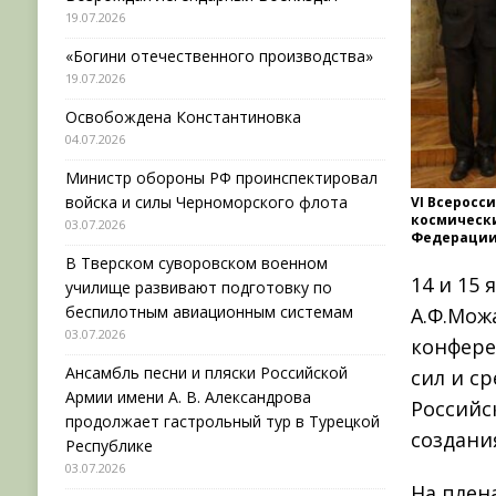
19.07.2026
«Богини отечественного производства»
19.07.2026
Освобождена Константиновка
04.07.2026
Министр обороны РФ проинспектировал
войска и силы Черноморского флота
VI Всеросс
космически
03.07.2026
Федераци
В Тверском суворовском военном
14 и 15
училище развивают подготовку по
беспилотным авиационным системам
А.Ф.Мож
03.07.2026
конфере
Ансамбль песни и пляски Российской
сил и с
Армии имени А. В. Александрова
Российс
продолжает гастрольный тур в Турецкой
создания
Республике
03.07.2026
На плен