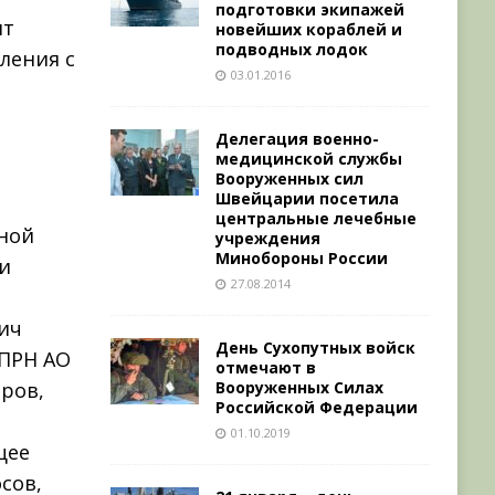
подготовки экипажей
нт
новейших кораблей и
подводных лодок
ления с
03.01.2016
Делегация военно-
медицинской службы
Вооруженных сил
Швейцарии посетила
центральные лечебные
вной
учреждения
Минобороны России
и
27.08.2014
ич
День Сухопутных войск
СПРН АО
отмечают в
Вооруженных Силах
ров,
Российской Федерации
01.10.2019
щее
сов,