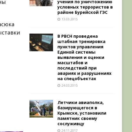
ны
учения по уничтожению
условных террористов в
районе Бурейской ГЭС
13.03.2015
асюка
ыставки
В РВСН проведена
штабная тренировка
пунктов управления
Единой системы
выявления и оценки
масштабов и
последствий при
авариях и разрушениях
на спецобъектах
24.03.2015
Летчики авиаполка,
базирующегося в
Крымске, установили
памятник своему
сослуживцу
24.11.2017