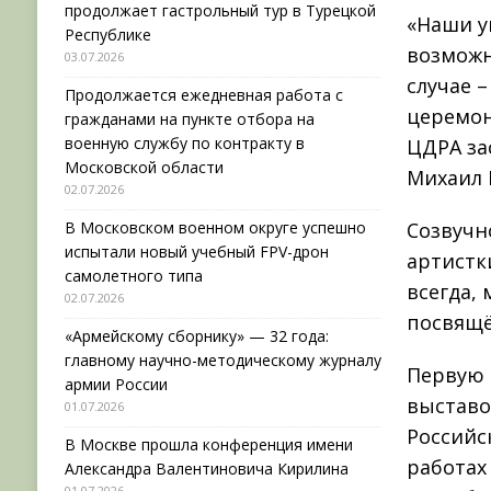
продолжает гастрольный тур в Турецкой
«Наши у
Республике
возможн
03.07.2026
случае –
Продолжается ежедневная работа с
церемон
гражданами на пункте отбора на
военную службу по контракту в
ЦДРА за
Московской области
Михаил 
02.07.2026
В Московском военном округе успешно
Созвучн
испытали новый учебный FPV-дрон
артистк
самолетного типа
всегда,
02.07.2026
посвящ
«Армейскому сборнику» — 32 года:
главному научно-методическому журналу
Первую 
армии России
выставо
01.07.2026
Российс
В Москве прошла конференция имени
работах
Александра Валентиновича Кирилина
01.07.2026