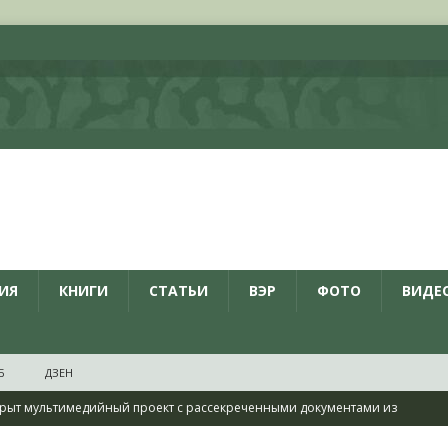
ИЯ
КНИГИ
СТАТЬИ
ВЭР
ФОТО
ВИДЕ
Б
ДЗЕН
рыт мультимедийный проект с рассекреченными документами из
дня создания Железнодорожных войск ВС РФ
НОВОСТИ