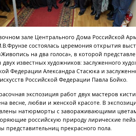
вочном зале Центрального Дома Российской Ар
.В.Фрунзе состоялась церемония открытия выс
«Живопись на два голоса», в которой представл
 двух известных художников: заслуженного худ
кой Федерации Александра Стасюка и заслуженн
 искусств Российской Федерации Павла Бойко.
красочная экспозиция работ двух мастеров кисти
на весне, любви и женской красоте. В экспозиц
влены натюрморты с завораживающими цвета
оряющие российскую природу лирические пейз
ы представительниц прекрасного пола.