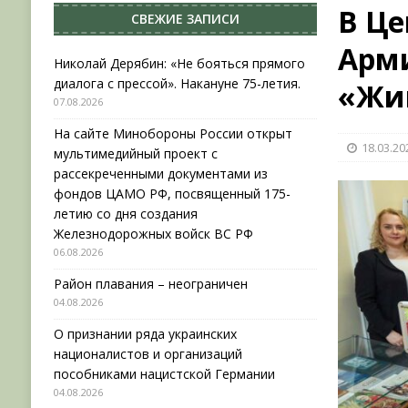
В Ц
СВЕЖИЕ ЗАПИСИ
[ 04.08.2026 ]
Район плавания – неограничен
Арми
[ 04.08.2026 ]
О признании ряда украинских на
Николай Дерябин: «Не бояться прямого
диалога с прессой». Накануне 75-летия.
«Жив
НОВОСТИ
07.08.2026
[ 31.07.2026 ]
АВГУСТ В ВОЕННОЙ ИСТОРИИ (20
На сайте Минобороны России открыт
18.03.20
[ 07.08.2026 ]
Николай Дерябин: «Не бояться пр
мультимедийный проект с
рассекреченными документами из
фондов ЦАМО РФ, посвященный 175-
летию со дня создания
Железнодорожных войск ВС РФ
06.08.2026
Район плавания – неограничен
04.08.2026
О признании ряда украинских
националистов и организаций
пособниками нацистской Германии
04.08.2026