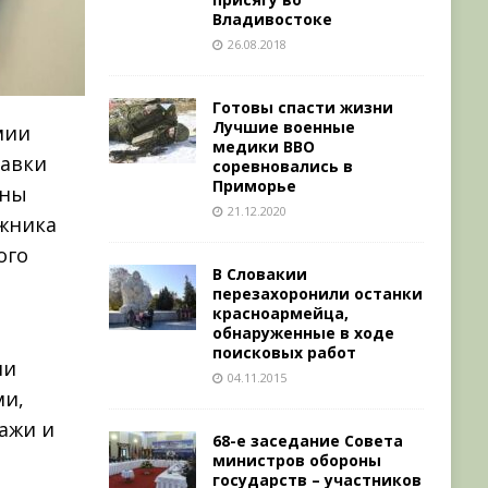
Владивостоке
26.08.2018
Готовы спасти жизни
Лучшие военные
мии
медики ВВО
тавки
соревновались в
Приморье
ены
21.12.2020
ожника
ого
В Словакии
перезахоронили останки
красноармейца,
обнаруженные в ходе
поисковых работ
ии
04.11.2015
ми,
ажи и
68-е заседание Совета
министров обороны
государств – участников