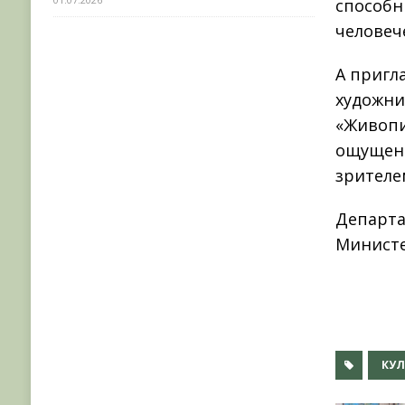
способн
человеч
А пригл
художни
«Живопи
ощущени
зрителе
Департа
Министе
КУЛ