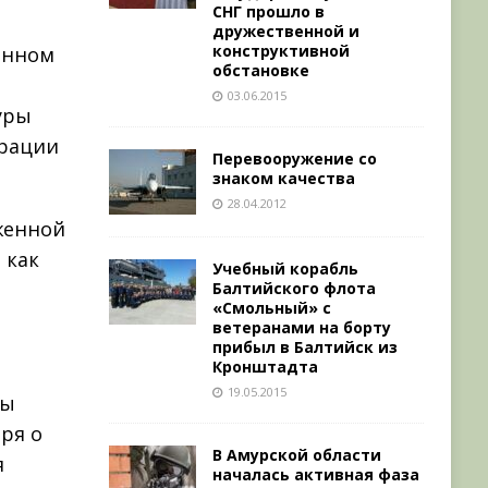
СНГ прошло в
дружественной и
конструктивной
анном
обстановке
03.06.2015
уры
ерации
Перевооружение со
знаком качества
28.04.2012
женной
 как
Учебный корабль
Балтийского флота
«Смольный» с
ветеранами на борту
прибыл в Балтийск из
Кронштадта
19.05.2015
ры
ря о
В Амурской области
я
началась активная фаза