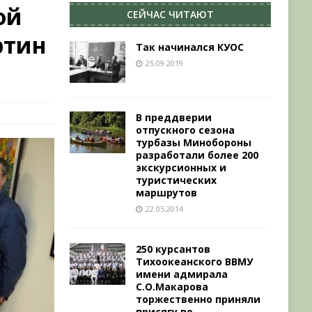
ой
СЕЙЧАС ЧИТАЮТ
ртин
Так начинался КУОС
25.09.2019
В преддверии
отпускного сезона
турбазы Минобороны
разработали более 200
экскурсионных и
туристических
маршрутов
22.05.2014
250 курсантов
Тихоокеанского ВВМУ
имени адмирала
С.О.Макарова
торжественно приняли
присягу во