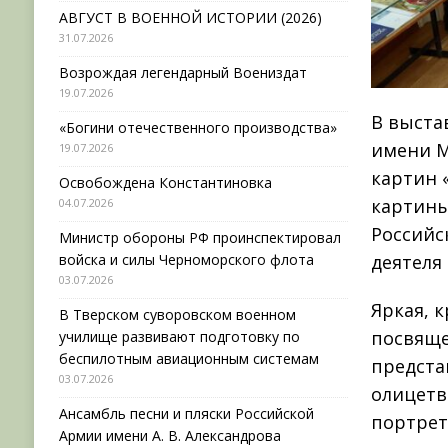
АВГУСТ В ВОЕННОЙ ИСТОРИИ (2026)
31.07.2026
Возрождая легендарный Воениздат
19.07.2026
В выста
«Богини отечественного производства»
имени М
19.07.2026
картин 
Освобождена Константиновка
картины
04.07.2026
Российс
Министр обороны РФ проинспектировал
войска и силы Черноморского флота
деятеля
03.07.2026
Яркая, 
В Тверском суворовском военном
посвяще
училище развивают подготовку по
беспилотным авиационным системам
предста
03.07.2026
олицетв
Ансамбль песни и пляски Российской
портрет
Армии имени А. В. Александрова