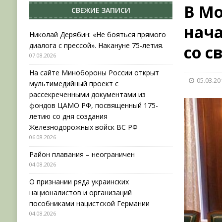
В Мо
СВЕЖИЕ ЗАПИСИ
[ 04.08.2026 ]
Район плавания – неограничен
нача
[ 04.08.2026 ]
О признании ряда украинских на
Николай Дерябин: «Не бояться прямого
диалога с прессой». Накануне 75-летия.
со с
НОВОСТИ
07.08.2026
[ 31.07.2026 ]
АВГУСТ В ВОЕННОЙ ИСТОРИИ (20
На сайте Минобороны России открыт
05.03.20
[ 07.08.2026 ]
Николай Дерябин: «Не бояться пр
мультимедийный проект с
рассекреченными документами из
фондов ЦАМО РФ, посвященный 175-
летию со дня создания
Железнодорожных войск ВС РФ
06.08.2026
Район плавания – неограничен
04.08.2026
О признании ряда украинских
националистов и организаций
пособниками нацистской Германии
04.08.2026