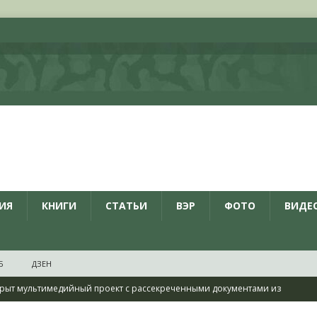
ИЯ
КНИГИ
СТАТЬИ
ВЭР
ФОТО
ВИДЕ
Б
ДЗЕН
рыт мультимедийный проект с рассекреченными документами из
дня создания Железнодорожных войск ВС РФ
НОВОСТИ