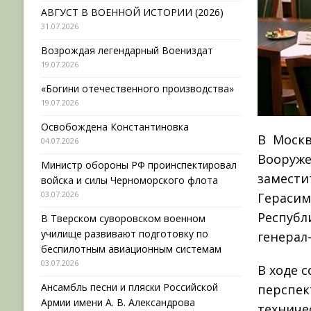
АВГУСТ В ВОЕННОЙ ИСТОРИИ (2026)
31.07.2026
Возрождая легендарный Воениздат
19.07.2026
«Богини отечественного производства»
19.07.2026
Освобождена Константиновка
В Москв
04.07.2026
Воору
Министр обороны РФ проинспектировал
замест
войска и силы Черноморского флота
03.07.2026
Герасим
Республ
В Тверском суворовском военном
училище развивают подготовку по
генерал
беспилотным авиационным системам
03.07.2026
В ходе 
Ансамбль песни и пляски Российской
перспек
Армии имени А. В. Александрова
техниче