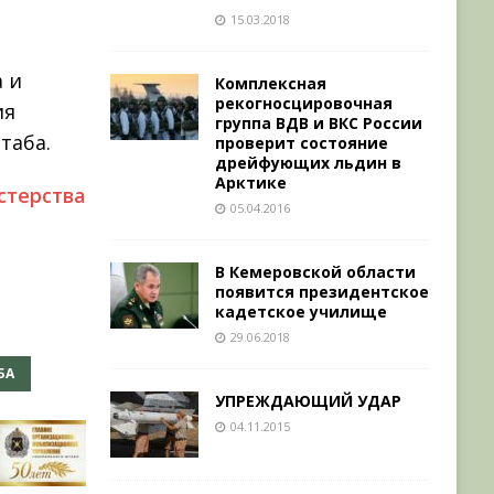
15.03.2018
а и
Комплексная
рекогносцировочная
ия
группа ВДВ и ВКС России
таба.
проверит состояние
дрейфующих льдин в
Арктике
терства
05.04.2016
В Кемеровской области
появится президентское
кадетское училище
29.06.2018
БА
УПРЕЖДАЮЩИЙ УДАР
04.11.2015