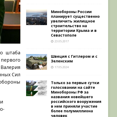
Минобороны России
планирует существенно
увеличить жилищное
строительство на
территории Крыма и в
Севастополе
23.05.2017
го штаба
Швеция с Гитлером и с
ервого
Зеленским
Валерия
17.05.2024
нных Сил
 обороны
Только за первые сутки
голосовании на сайте
Минобороны РФ за
названия новейшего
 и
российского вооружения
в нем приняли участие
о-
более полумиллиона
человек