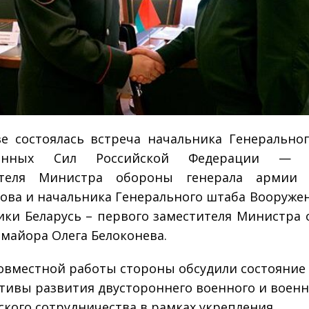
е состоялась встреча начальника Генерально
женных Сил Российской Федерации — п
ителя Министра обороны генерала армии 
ова и начальника Генерального штаба Вооруже
ики Беларусь – первого заместителя Министра
-майора Олега Белоконева.
совместной работы стороны обсудили состояние
тивы развития двустороннего военного и военн
ского сотрудничества в рамках укрепления