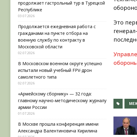
продолжает гастрольный тур в Турецкой
обороно
Республике
03.07.2026
Это пер
Продолжается ежедневная работа с
генерал
гражданами на пункте отбора на
последн
военную службу по контракту в
Московской области
02.07.2026
Управл
обороны
В Московском военном округе успешно
испытали новый учебный FPV-дрон
самолетного типа
02.07.2026
«Армейскому сборнику» — 32 года:
главному научно-методическому журналу
МЕЖ
армии России
01.07.2026
В Москве прошла конференция имени
Александра Валентиновича Кирилина
01.07.2026