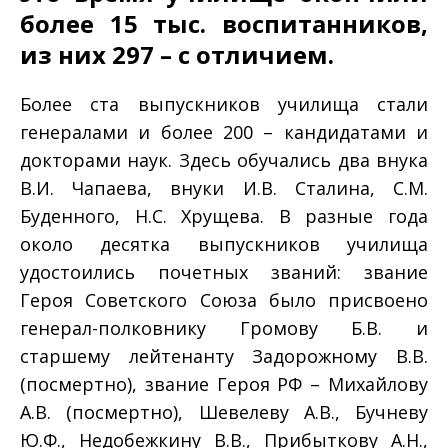
более 15 тыс. воспитанников,
из них 297 – с отличием.
Более ста выпускников училища стали
генералами и более 200 – кандидатами и
докторами наук. Здесь обучались два внука
В.И. Чапаева, внуки И.В. Сталина, С.М.
Буденного, Н.С. Хрущева. В разные года
около десятка выпускников училища
удостоились почетных званий: звание
Героя Советского Союза было присвоено
генерал-полковнику Громову Б.В. и
старшему лейтенанту Задорожному В.В.
(посмертно), звание Героя РФ – Михайлову
А.В. (посмертно), Шевелеву А.В., Бучневу
Ю.Ф., Недобежкину В.В., Прибыткову А.Н.,