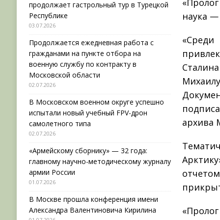
«Пролог
продолжает гастрольный тур в Турецкой
наука —
Республике
03.07.2026
«Среди
Продолжается ежедневная работа с
привлек
гражданами на пункте отбора на
военную службу по контракту в
Сталина
Московской области
Михаилу
02.07.2026
Докумен
В Московском военном округе успешно
подпис
испытали новый учебный FPV-дрон
архива 
самолетного типа
02.07.2026
Тематич
«Армейскому сборнику» — 32 года:
Арктик
главному научно-методическому журналу
армии России
отчето
01.07.2026
прикрыт
В Москве прошла конференция имени
«Проло
Александра Валентиновича Кирилина
01.07.2026