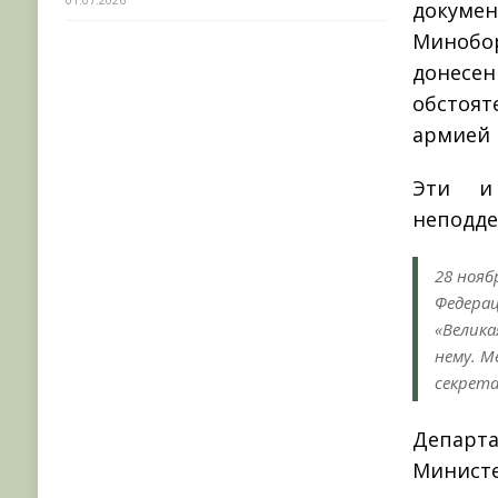
докуме
Миноб
донес
обстоят
армией 
Эти и
неподде
28 ноя
Федера
«Велика
нему. М
секрета
Депар
Министе