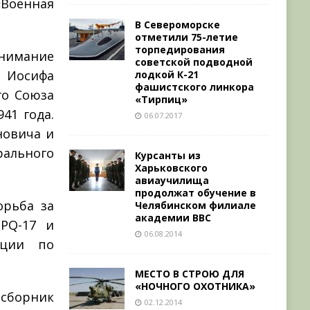
«Военная
В Североморске
отметили 75-летие
торпедирования
нимание
советской подводной
о Иосифа
лодкой К-21
фашистского линкора
го Союза
«Тирпиц»
41 года.
06.07.2017
новича и
ального
Курсанты из
Харьковского
авиаучилища
продолжат обучение в
орьба за
Челябинском филиале
академии ВВС
PQ-17 и
06.08.2014
ации по
МЕСТО В СТРОЮ ДЛЯ
«НОЧНОГО ОХОТНИКА»
сборник
02.12.2014