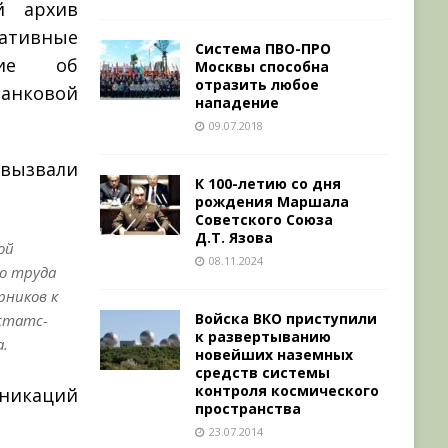
й архив
ативные
Система ПВО-ПРО
ние об
Москвы способна
отразить любое
танковой
нападение
09.07.2018
ызвали
К 100-летию со дня
рождения Маршала
Советского Союза
Д.Т. Язова
ой
08.11.2024
о труда
рников к
Войска ВКО приступили
 статс-
к развертыванию
а.
новейших наземных
средств системы
контроля космического
икаций
пространства
23.07.2014