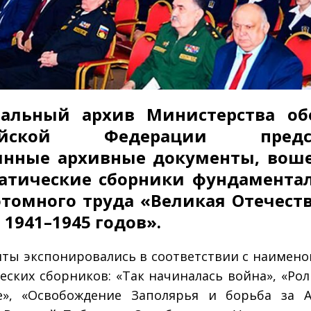
ральный архив Министерства об
сийской Федерации предст
инные архивные документы, вош
атические сборники фундамента
томного труда «Великая Отечест
 1941–1945 годов».
ты экспонировались в соответствии с наимен
еских сборников: «Так начиналась война», «Ро
», «Освобождение Заполярья и борьба за А