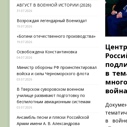
АВГУСТ В ВОЕННОЙ ИСТОРИИ (2026)
31.07.2026
Возрождая легендарный Воениздат
19.07.2026
«Богини отечественного производства»
19.07.2026
Цент
Освобождена Константиновка
Рос
04.07.2026
подл
Министр обороны РФ проинспектировал
в тем
войска и силы Черноморского флота
03.07.2026
много
война
В Тверском суворовском военном
училище развивают подготовку по
беспилотным авиационным системам
Докумен
03.07.2026
тематич
Ансамбль песни и пляски Российской
в войне
Армии имени А. В. Александрова