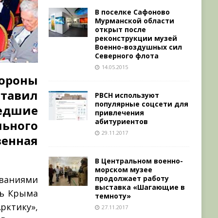
В поселке Сафоново
Мурманской области
открыт после
реконструкции музей
Военно-воздушных сил
Северного флота
14.05.2015
ороны
авил
РВСН используют
популярные соцсети для
едшие
привлечения
абитуриентов
льного
29.11.2017
венная
В Центральном военно-
морском музее
продолжает работу
ованиями
выставка «Шагающие в
ль Крыма
темноту»
рктику»,
27.11.2017