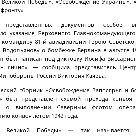
 Великой Победы», «Освобождение Украины», 
 фронту».
 представленных документов особое в
ло указание Верховного Главнокомандующег
 командиру 81-й авиадивизии Герою Советско
 Водопьянову о бомбежке Берлина в августе 19
т был написан под диктовку Иосифа Виссарио
ан лично», — сообщила представитель Центр
Минобороны России Виктория Каяева.
еский сборник «Освобождение Заполярья и б
у» был представлен схемой прохода конвоя 
м о выполнении Северным флотом опер
ию конвоя летом 1942 года.
г Великой Победы» — так называется 