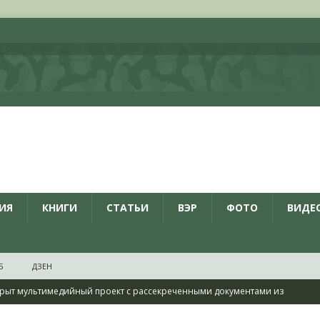
ИЯ
КНИГИ
СТАТЬИ
ВЭР
ФОТО
ВИДЕ
Б
ДЗЕН
рыт мультимедийный проект с рассекреченными документами из
дня создания Железнодорожных войск ВС РФ
НОВОСТИ