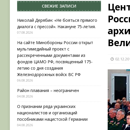
Цен
СВЕЖИЕ ЗАПИСИ
[ 04.08.2026 ]
Район плавания – неограничен
Рос
[ 04.08.2026 ]
О признании ряда украинских на
Николай Дерябин: «Не бояться прямого
диалога с прессой». Накануне 75-летия.
арх
НОВОСТИ
07.08.2026
[ 31.07.2026 ]
АВГУСТ В ВОЕННОЙ ИСТОРИИ (20
Вел
На сайте Минобороны России открыт
[ 07.08.2026 ]
Николай Дерябин: «Не бояться пр
мультимедийный проект с
рассекреченными документами из
02.12.20
фондов ЦАМО РФ, посвященный 175-
летию со дня создания
Железнодорожных войск ВС РФ
06.08.2026
Район плавания – неограничен
04.08.2026
О признании ряда украинских
националистов и организаций
пособниками нацистской Германии
04.08.2026