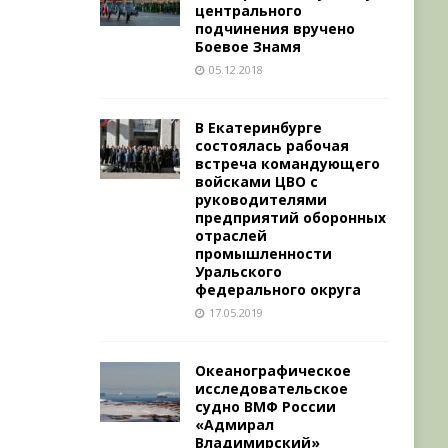
центрального
подчинения вручено
Боевое Знамя
05.12.2018
В Екатеринбурге
состоялась рабочая
встреча командующего
войсками ЦВО с
руководителями
предприятий оборонных
отраслей
промышленности
Уральского
федерального округа
17.05.2019
Океанографическое
исследовательское
судно ВМФ России
«Адмирал
Владимирский»