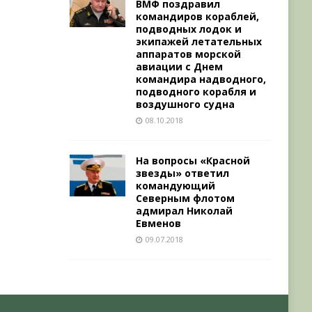
ВМФ поздравил
командиров кораблей,
подводных лодок и
экипажей летательных
аппаратов морской
авиации с Днем
командира надводного,
подводного корабля и
воздушного судна
08.10.2018
На вопросы «Красной
звезды» ответил
командующий
Северным флотом
адмирал Николай
Евменов
09.07.2018