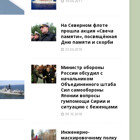
19.06.2017
На Северном флоте
прошла акция «Свеча
памяти», посвящённая
Дню памяти и скорби
23.06.2018
Министр обороны
России обсудил с
начальником
Объединенного штаба
Сил самообороны
Японии вопросы
гумпомощи Сирии и
ситуацию с беженцами
09.10.2018
Инженерно-
маскировочному полку