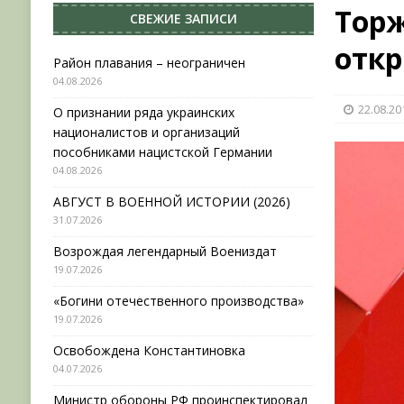
Тор
СВЕЖИЕ ЗАПИСИ
[ 31.07.2026 ]
АВГУСТ В ВОЕННОЙ ИСТОРИИ (20
отк
[ 19.07.2026 ]
Возрождая легендарный Воениз
Район плавания – неограничен
04.08.2026
[ 19.07.2026 ]
«Богини отечественного произво
22.08.20
О признании ряда украинских
[ 04.08.2026 ]
Район плавания – неограничен
националистов и организаций
пособниками нацистской Германии
04.08.2026
АВГУСТ В ВОЕННОЙ ИСТОРИИ (2026)
31.07.2026
Возрождая легендарный Воениздат
19.07.2026
«Богини отечественного производства»
19.07.2026
Освобождена Константиновка
04.07.2026
Министр обороны РФ проинспектировал