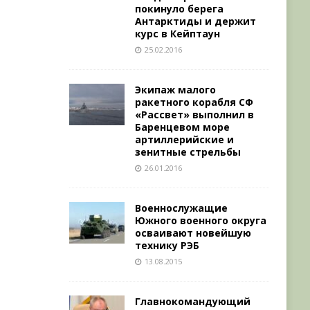
покинуло берега
Антарктиды и держит
курс в Кейптаун
25.02.2016
Экипаж малого
ракетного корабля СФ
«Рассвет» выполнил в
Баренцевом море
артиллерийские и
зенитные стрельбы
26.01.2016
Военнослужащие
Южного военного округа
осваивают новейшую
технику РЭБ
13.08.2015
Главнокомандующий