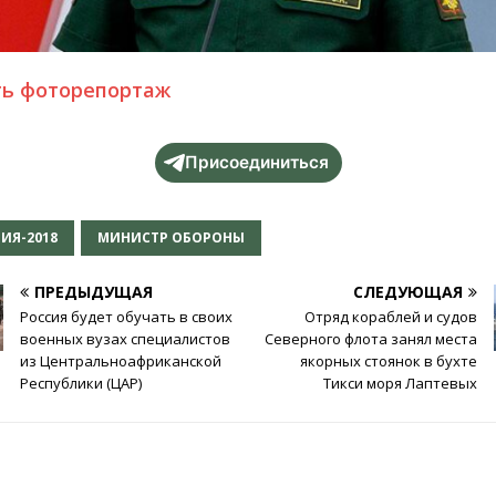
ть фоторепортаж
Присоединиться
ИЯ-2018
МИНИСТР ОБОРОНЫ
ПРЕДЫДУЩАЯ
СЛЕДУЮЩАЯ
Россия будет обучать в своих
Отряд кораблей и судов
военных вузах специалистов
Северного флота занял места
из Центральноафриканской
якорных стоянок в бухте
Республики (ЦАР)
Тикси моря Лаптевых