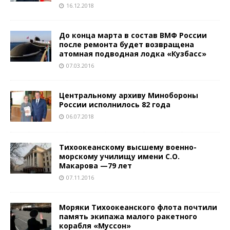
16.12.2018
До конца марта в состав ВМФ России
после ремонта будет возвращена
атомная подводная лодка «Кузбасс»
07.03.2016
Центральному архиву Минобороны
России исполнилось 82 года
06.07.2018
Тихоокеанскому высшему военно-
морскому училищу имени С.О.
Макарова —79 лет
07.11.2016
Моряки Тихоокеанского флота почтили
память экипажа малого ракетного
корабля «Муссон»