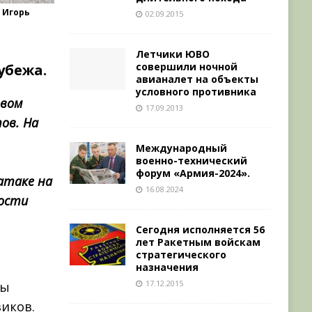
 Игорь
02.09.2015
Летчики ЮВО
совершили ночной
убежа.
авианалет на объекты
условного противника
твом
17.09.2013
тов. На
о
Международный
военно-технический
форум «Армия-2024».
атаке на
16.08.2024
ности
Сегодня исполняется 56
лет Ракетным войскам
стратегического
назначения
17.12.2015
зы
иков.