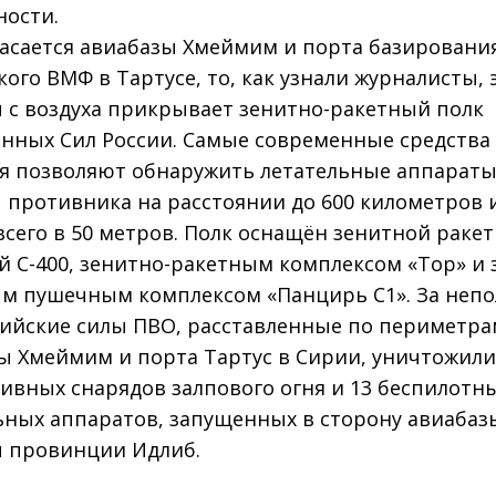
ности.
касается авиабазы Хмеймим и порта базировани
кого ВМФ в Тартусе, то, как узнали журналисты, 
 с воздуха прикрывает зенитно-ракетный полк
нных Сил России. Самые современные средства
я позволяют обнаружить летательные аппараты
 противника на расстоянии до 600 километров 
всего в 50 метров. Полк оснащён зенитной раке
й С-400, зенитно-ракетным комплексом «Тор» и 
м пушечным комплексом «Панцирь С1». За неп
сийские силы ПВО, расставленные по периметра
ы Хмеймим и порта Тартус в Сирии, уничтожили
тивных снарядов залпового огня и 13 беспилотн
ьных аппаратов, запущенных в сторону авиабаз
 провинции Идлиб.