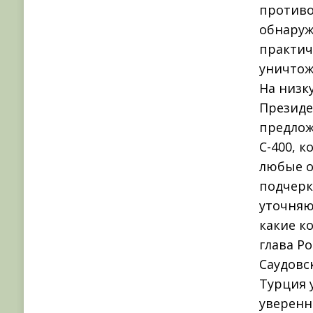
противо
обнаруж
практич
уничтож
На низк
Президе
предлож
С-400, 
любые о
подчерк
уточняю
какие к
глава Ро
Саудовс
Турция 
уверенн