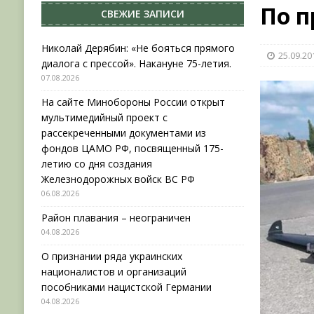
По п
СВЕЖИЕ ЗАПИСИ
[ 04.08.2026 ]
Район плавания – неограничен
[ 04.08.2026 ]
О признании ряда украинских на
Николай Дерябин: «Не бояться прямого
25.09.20
диалога с прессой». Накануне 75-летия.
НОВОСТИ
07.08.2026
[ 31.07.2026 ]
АВГУСТ В ВОЕННОЙ ИСТОРИИ (20
На сайте Минобороны России открыт
[ 07.08.2026 ]
Николай Дерябин: «Не бояться пр
мультимедийный проект с
рассекреченными документами из
фондов ЦАМО РФ, посвященный 175-
летию со дня создания
Железнодорожных войск ВС РФ
06.08.2026
Район плавания – неограничен
04.08.2026
О признании ряда украинских
националистов и организаций
пособниками нацистской Германии
04.08.2026