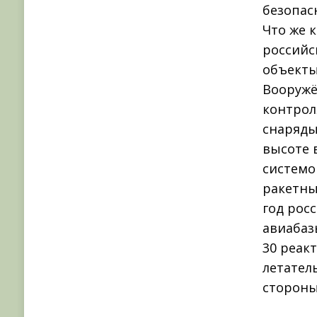
безопас
Что же 
российс
объекты
Вооружё
контрол
снаряды
высоте 
системо
ракетны
год рос
авиабаз
30 реак
летател
стороны