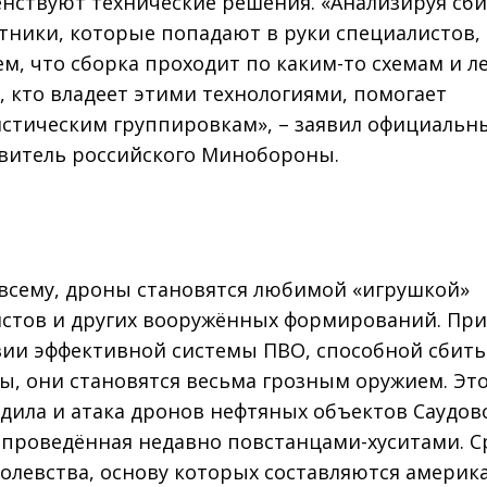
нствуют технические решения. «Анализируя сб
тники, которые попадают в руки специалистов,
м, что сборка проходит по каким-то схемам и л
о, кто владеет этими технологиями, помогает
стическим группировкам», – заявил официальн
витель российского Минобороны.
 всему, дроны становятся любимой «игрушкой»
стов и других вооружённых формирований. Пр
вии эффективной системы ПВО, способной сбить
ы, они становятся весьма грозным оружием. Эт
дила и атака дронов нефтяных объектов Саудов
 проведённая недавно повстанцами-хуситами. С
олевства, основу которых составляются америк