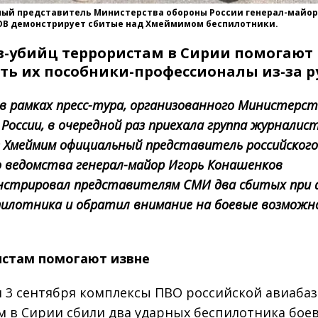
ый представитель Министерства обороны России генерал-майор
В демонстрирует сбитые над Хмеймимом беспилотники.
-убийц террористам в Сирии помогают
ть их пособники-профессионалы из-за р
 в рамках пресс-тура, организованного Министерс
России, в очередной раз приехала группа журналис
е Хмеймим официальный представитель российског
о ведомства генерал-майор Игорь Конашенков
нстрировал представителям СМИ два сбитых при 
спилотника и обратил внимание на боевые возмож
истам помогают извне
 3 сентября комплексы ПВО российской авиаба
 в Сирии сбили два ударных беспилотника боев