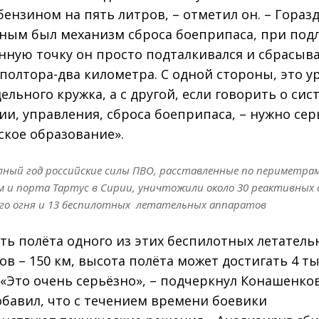
бензином на пять литров, – отметил он. – Гораз
ным был механизм сброса боеприпаса, при подл
нную точку он просто подталкивался и сбрасыва
полтора-два километра. С одной стороны, это у
ельного кружка, а с другой, если говорить о сис
ии, управления, сброса боеприпаса, – нужно сер
ское образование».
лный год российские силы ПВО, расставленные по периметра
 и порта Тартус в Сирии, уничтожили около 30 реактивных 
ого огня и 13 беспилотных летательных аппаратов
ть полёта одного из этих беспилотных летатель
ов – 150 км, высота полёта может достигать 4 ты
 «Это очень серьёзно», – подчеркнул Конашенков
обавил, что с течением времени боевики