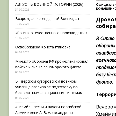
АВГУСТ В ВОЕННОЙ ИСТОРИИ (2026)
Официальн
КОНАШЕНКО
31.07.2026
Дронов
Возрождая легендарный Воениздат
19.07.2026
собира
«Богини отечественного производства»
В Сирию
19.07.2026
обороны 
Освобождена Константиновка
авиабаз
04.07.2026
военног
Министр обороны РФ проинспектировал
продемо
войска и силы Черноморского флота
03.07.2026
базу бе
В Тверском суворовском военном
дронов.
училище развивают подготовку по
беспилотным авиационным системам
Террор
03.07.2026
Вечером
Ансамбль песни и пляски Российской
Армии имени А. В. Александрова
Хмеймим