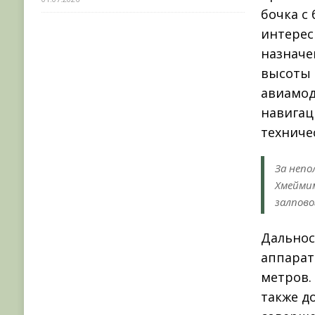
бочка с 
интерес
назначе
высоты 
авиамод
навигац
техниче
За непо
Хмеймим
залпов
Дальнос
аппарат
метров.
также д