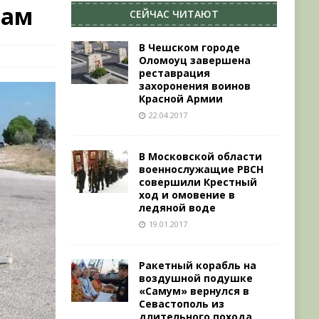
лам
СЕЙЧАС ЧИТАЮТ
В Чешском городе
Оломоуц завершена
реставрация
захоронения воинов
Красной Армии
22.04.2017
В Московской области
военнослужащие РВСН
совершили Крестный
ход и омовение в
ледяной воде
19.01.2017
Ракетный корабль на
воздушной подушке
«Самум» вернулся в
Севастополь из
длительного похода