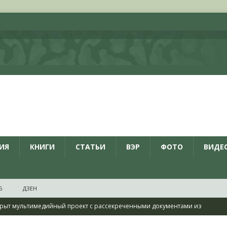
ИЯ
КНИГИ
СТАТЬИ
ВЭР
ФОТО
ВИДЕ
Б
ДЗЕН
рыт мультимедийный проект с рассекреченными документами из
дня создания Железнодорожных войск ВС РФ
НОВОСТИ