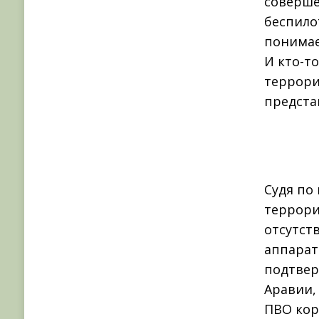
соверше
беспило
понимае
И кто-т
террори
предста
Судя по
террори
отсутст
аппарат
подтвер
Аравии,
ПВО кор