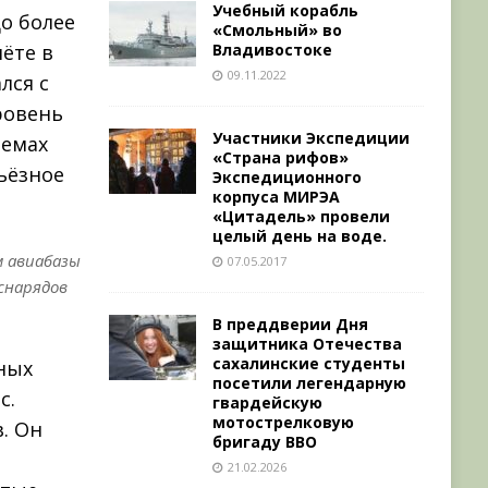
Учебный корабль
до более
«Смольный» во
Владивостоке
ёте в
09.11.2022
лся с
ровень
Участники Экспедиции
темах
«Страна рифов»
ьёзное
Экспедиционного
корпуса МИРЭА
«Цитадель» провели
целый день на воде.
м авиабазы
07.05.2017
снарядов
В преддверии Дня
защитника Отечества
сахалинские студенты
ных
посетили легендарную
с.
гвардейскую
мотострелковую
. Он
бригаду ВВО
21.02.2026