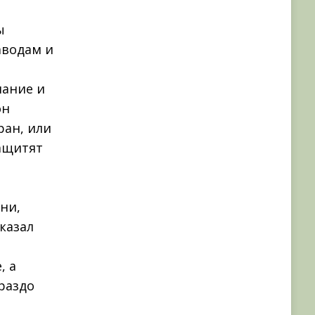
ы
аводам и
мание и
он
ран, или
защитят
ни,
казал
, а
раздо