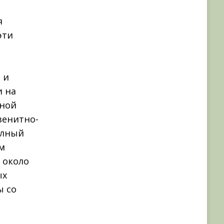
я
эти
 и
и на
тной
зенитно-
олный
м
 около
ых
ы со