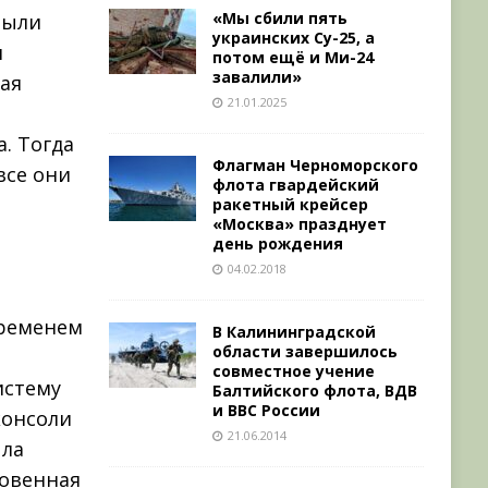
«Мы сбили пять
были
украинских Су-25, а
и
потом ещё и Ми-24
завалили»
вая
21.01.2025
. Тогда
Флагман Черноморского
все они
флота гвардейский
ракетный крейсер
«Москва» празднует
день рождения
04.02.2018
временем
В Калининградской
области завершилось
совместное учение
истему
Балтийского флота, ВДВ
и ВВС России
консоли
21.06.2014
ыла
новенная