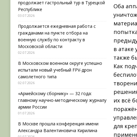
продолжает гастрольный тур в Турецкой
Оба апп
Республике
уничтож
03.07.2026
материа
Продолжается ежедневная работа с
попытка
гражданами на пункте отбора на
военную службу по контракту в
предыду
Московской области
в атаке
02.07.2026
также б
В Московском военном округе успешно
Как под
испытали новый учебный FPV-дрон
беспило
самолетного типа
творени
02.07.2026
решения
«Армейскому сборнику» — 32 года:
их всё 
главному научно-методическому журналу
армии России
поражён
01.07.2026
управле
В Москве прошла конференция имени
для кре
Александра Валентиновича Кирилина
примене
01.07.2026