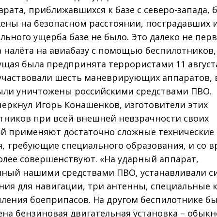
арата, приближавшихся к базе с северо-запада, 
ены на безопасном расстоянии, пострадавших 
льного ущерба базе не было. Это далеко не пер
 налёта на авиабазу с помощью беспилотников,
щая была предпринята террористами 11 августа
 участвовали шесть маневрирующих аппаратов, 
ыли уничтожены российскими средствами ПВО.
черкнул Игорь Конашенков, изготовители этих
тников при всей внешней невзрачности своих
й применяют достаточно сложные технические
, требующие специального образования, и со 
более совершенствуют. «На ударный аппарат,
ный нашими средствами ПВО, устанавливали с
ния для навигации, три антенны, специальные 
пления боеприпасов. На другом беспилотнике б
на бензиновая двигательная установка – обык