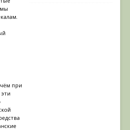
итые
 мы
екалам.
ый
ичём при
 эти
о
ской
редства
анские