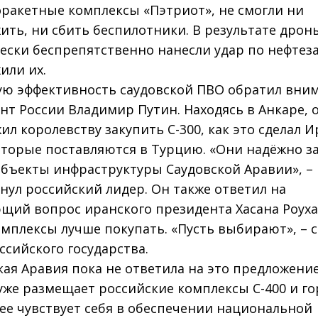
ракетные комплексы «Пэтриот», не смогли ни
ить, ни сбить беспилотники. В результате дрон
ески беспрепятственно нанесли удар по нефтез
или их.
ую эффективность саудовской ПВО обратил вни
нт России Владимир Путин. Находясь в Анкаре, 
ил королевству закупить С-300, как это сделал И
которые поставляются в Турцию. «Они надёжно 
бъекты инфраструктуры Саудовской Аравии», –
нул российский лидер. Он также ответил на
щий вопрос иранского президента Хасана Роуха
омплексы лучше покупать. «Пусть выбирают», – с
ссийского государства.
кая Аравия пока не ответила на это предложение
уже размещает российские комплексы С-400 и го
ее чувствует себя в обеспечении национальной