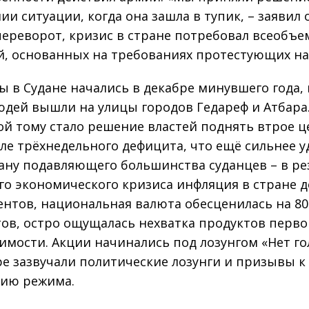
и ситуации, когда она зашла в тупик, – заявил о
переворот, кризис в стране потребовал всеобъ
, основанных на требованиях протестующих на 
ы в Судане начались в декабре минувшего года, 
юдей вышли на улицы городов Гедареф и Атбара
й тому стало решение властей поднять втрое ц
сле трёхнедельного дефицита, что ещё сильнее 
ану подавляющего большинства суданцев – в ре
го экономического кризиса инфляция в стране д
ентов, национальная валюта обесценилась на 80
ов, остро ощущалась нехватка продуктов перво
имости. Акции начинались под лозунгом «Нет го
ре зазвучали политические лозунги и призывы к
ию режима.