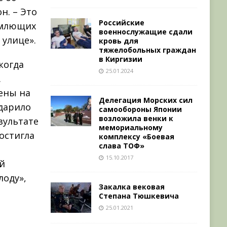
н. – Это
Российские
емлющих
военнослужащие сдали
улице».
кровь для
тяжелобольных граждан
в Киргизии
когда
25.01.2024
.
ены на
Делегация Морских сил
ударило
самообороны Японии
возложила венки к
зультате
мемориальному
остигла
комплексу «Боевая
слава ТОФ»
15.10.2017
й
лоду»,
Закалка вековая
Степана Тюшкевича
25.01.2021