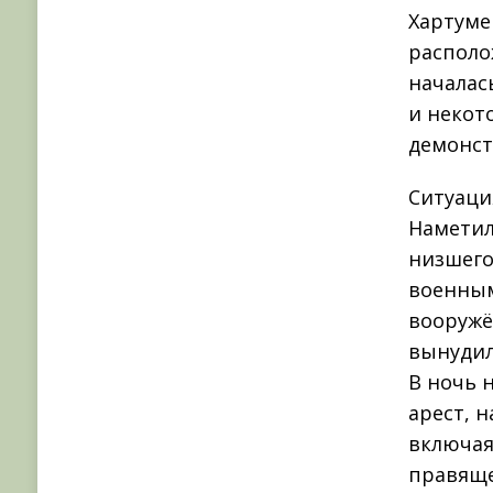
Хартуме
располо
началас
и неко
демонст
Ситуаци
Наметил
низшего
военным
вооружё
вынудил
В ночь 
арест, 
включая
правяще