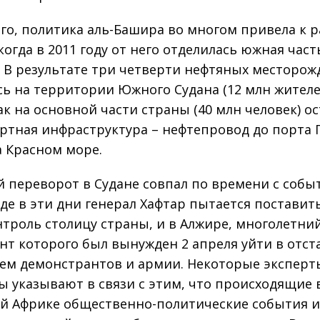
ого, политика аль-Башира во многом привела к р
когда в 2011 году от него отделилась южная част
 В результате три четверти нефтяных месторо
сь на территории Южного Судана (12 млн жителей
ак на основной части страны (40 млн человек) ос
ртная инфраструктура – нефтепровод до порта 
а Красном море.
 переворот в Судане совпал по времени с собы
где в эти дни генерал Хафтар пытается поставит
нтроль столицу страны, и в Алжире, многолетни
нт которого был вынужден 2 апреля уйти в отст
ем демонстрантов и армии. Некоторые эксперт
ы указывают в связи с этим, что происходящие 
й Африке общественно-политические события 