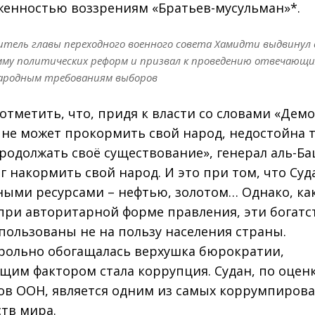
енностью воззрениям «Братьев-мусульман»*.
тель главы переходного военного совета Хамидти выдвинул
мму политических реформ и призвал к проведению отвечающи
ародным требованиям выборов
 отметить, что, придя к власти со словами «Дем
 не может прокормить свой народ, недостойна т
родолжать своё существование», генерал аль-Ба
ог накормить свой народ. И это при том, что Суд
ыми ресурсами – нефтью, золотом… Однако, как
при авторитарной форме правления, эти богатс
пользованы не на пользу населения страны.
рольно обогащалась верхушка бюрократии,
щим фактором стала коррупция. Судан, по оцен
ов ООН, является одним из самых коррумпиров
ств мира.