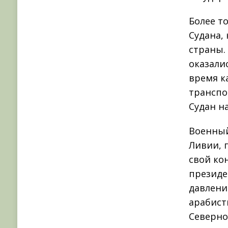
Более т
Судана, 
страны.
оказали
время к
транспо
Судан н
Военный
Ливии, 
свой ко
президе
давлени
арабист
Северно