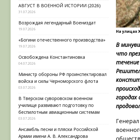
АВГУСТ В ВОЕННОЙ ИСТОРИИ (2026)
31.07.2026
Возрождая легендарный Воениздат
19.07.2026
На улицах 
«Богини отечественного производства»
В минувш
19.07.2026
что пре
Освобождена Константиновка
течение
04.07.2026
Решител
Министр обороны РФ проинспектировал
констит
войска и силы Черноморского флота
происход
03.07.2026
городах 
В Тверском суворовском военном
училище развивают подготовку по
продово
беспилотным авиационным системам
03.07.2026
Генерал
военног
Ансамбль песни и пляски Российской
Армии имени А. В. Александрова
обществ