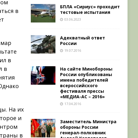
том
БПЛА «Сириус» проходит
ться в
тестовые испытания
ет
03.06.2023
Адекватный ответ
Омар
России
льтате
19.07.2016
ил в
л в
На сайте Минобороны
России опубликованы
нятия
имена победителей
 Однако
всероссийского
фестиваля прессы
«МЕДИА-АС – 2016»
17.04.2016
ы. На их
торое и
Заместитель Министра
ентром
обороны России
генерал-полковник
страны в