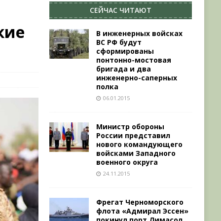
СЕЙЧАС ЧИТАЮТ
кие
В инженерных войсках
ВС РФ будут
сформированы
понтонно-мостовая
бригада и два
инженерно-саперных
полка
06.01.2015
Министр обороны
России представил
нового командующего
войсками Западного
военного округа
24.11.2015
Фрегат Черноморского
флота «Адмирал Эссен»
покинул порт Лимасол