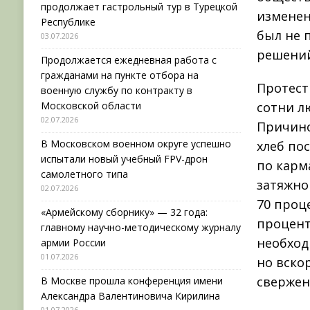
продолжает гастрольный тур в Турецкой
изменени
Республике
был не 
03.07.2026
решений
Продолжается ежедневная работа с
гражданами на пункте отбора на
Протест
военную службу по контракту в
Московской области
сотни л
02.07.2026
Причино
В Московском военном округе успешно
хлеб по
испытали новый учебный FPV-дрон
по карм
самолетного типа
затяжно
02.07.2026
70 проц
«Армейскому сборнику» — 32 года:
процент
главному научно-методическому журналу
необход
армии России
01.07.2026
но вско
свержен
В Москве прошла конференция имени
Александра Валентиновича Кирилина
01.07.2026