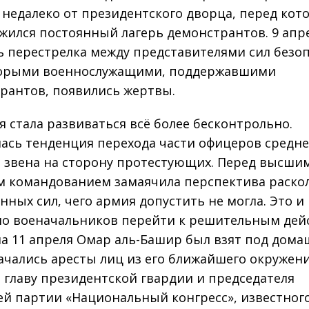
 недалеко от президентского дворца, перед ко
жился постоянный лагерь демонстрантов. 9 апр
ь перестрелка между представителями сил безо
торыми военнослужащими, поддержавшими
рантов, появились жертвы.
я стала развиваться всё более бесконтрольно.
ась тенденция перехода части офицеров средне
 звена на сторону протестующих. Перед высши
 командованием замаячила перспектива раско
нных сил, чего армия допустить не могла. Это и
о военачальников перейти к решительным дей
на 11 апреля Омар аль-Башир был взят под дом
начались аресты лиц из его ближайшего окружени
 главу президентской гвардии и председателя
й партии «Национальный конгресс», известног