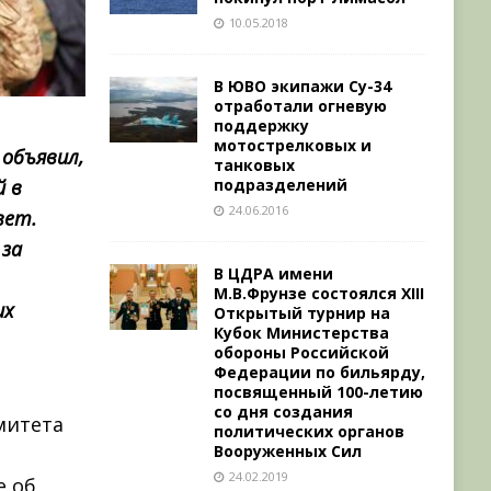
10.05.2018
В ЮВО экипажи Су-34
отработали огневую
поддержку
мотострелковых и
объявил,
танковых
подразделений
й в
24.06.2016
вет.
 за
В ЦДРА имени
М.В.Фрунзе состоялся XIII
их
Открытый турнир на
Кубок Министерства
обороны Российской
Федерации по бильярду,
посвященный 100-летию
со дня создания
митета
политических органов
Вооруженных Сил
24.02.2019
е об