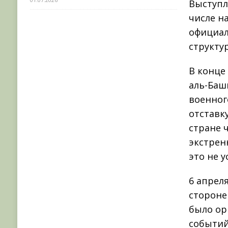
Выступл
числе н
официал
структу
В конце
аль-Баш
военног
отставк
стране 
экстрен
это не 
6 апрел
стороне
было ор
событий