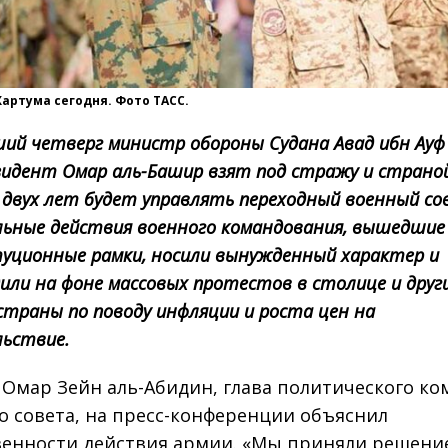
Хартума сегодня. Фото ТАСС.
ий четверг министр обороны Судана Авад ибн Ауф 
зидент Омар аль-Башир взят под стражу и страно
 двух лет будет управлять переходный военный со
ьные действия военного командования, вышедшие
уционные рамки, носили вынужденный характер и
или на фоне массовых протестов в столице и друг
страны по поводу инфляции и роста цен на
льствие.
 Омар Зейн аль-Абидин, глава политического ко
о совета, на пресс-конференции объяснил
енности действия армии. «Мы приняли решени