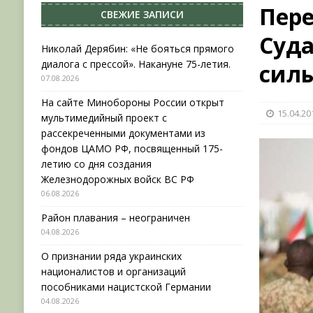
Пере
СВЕЖИЕ ЗАПИСИ
[ 04.08.2026 ]
Район плавания – неограничен
Суда
[ 04.08.2026 ]
О признании ряда украинских на
Николай Дерябин: «Не бояться прямого
диалога с прессой». Накануне 75-летия.
силы
НОВОСТИ
07.08.2026
[ 31.07.2026 ]
АВГУСТ В ВОЕННОЙ ИСТОРИИ (20
На сайте Минобороны России открыт
15.04.20
[ 07.08.2026 ]
Николай Дерябин: «Не бояться пр
мультимедийный проект с
рассекреченными документами из
фондов ЦАМО РФ, посвященный 175-
летию со дня создания
Железнодорожных войск ВС РФ
06.08.2026
Район плавания – неограничен
04.08.2026
О признании ряда украинских
националистов и организаций
пособниками нацистской Германии
04.08.2026