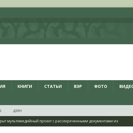
ИЯ
КНИГИ
СТАТЬИ
ВЭР
ФОТО
ВИДЕ
Б
ДЗЕН
рыт мультимедийный проект с рассекреченными документами из
дня создания Железнодорожных войск ВС РФ
НОВОСТИ