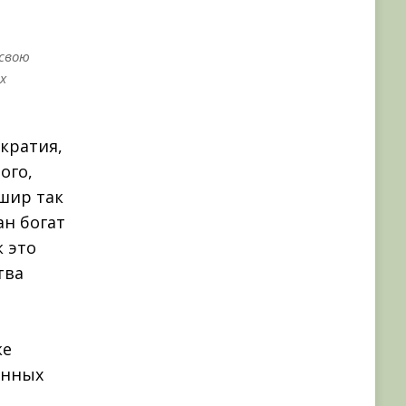
 свою
х
ократия,
ого,
шир так
ан богат
 это
тва
ке
анных