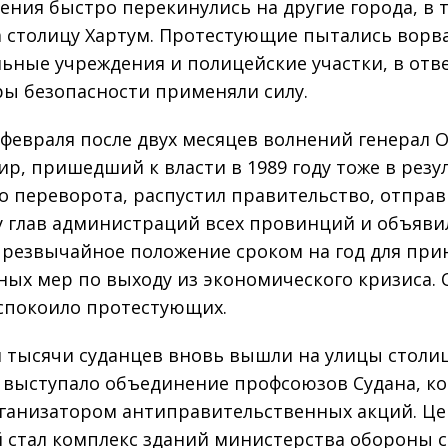
ения быстро перекинулись на другие города, в 
а столицу Хартум. Протестующие пытались ворва
ьные учреждения и полицейские участки, в отв
ры безопасности применяли силу.
 февраля после двух месяцев волнений генерал 
ир, пришедший к власти в 1989 году тоже в резу
о переворота, распустил правительство, отправ
у глав администраций всех провинций и объяви
чрезвычайное положение сроком на год для при
ных мер по выходу из экономического кризиса.
успокоило протестующих.
я тысячи суданцев вновь вышли на улицы столиц
 выступало объединение профсоюзов Судана, ко
ганизатором антиправительственных акций. Ц
 стал комплекс зданий министерства обороны 