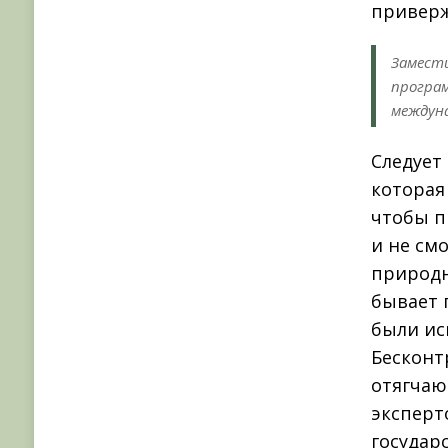
приверж
Замести
програ
междун
Следует
которая
чтобы п
и не см
природн
бывает 
были ис
Бесконт
отягчаю
эксперт
государ