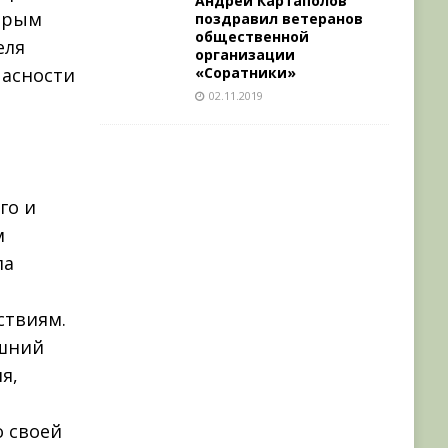
Андрей Картаполов
торым
поздравил ветеранов
общественной
еля
организации
«Соратники»
пасности
02.11.2019
го и
м
ла
ствиям.
ашний
я,
о своей