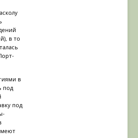
асколу
ь
ждений
), в то
талась
Порт-
тиями в
ь под
й
авку под
ы-
в
имеют