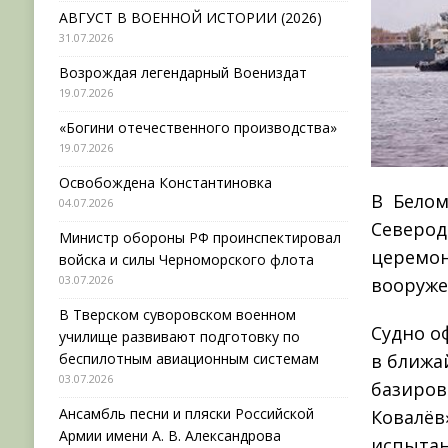
АВГУСТ В ВОЕННОЙ ИСТОРИИ (2026)
31.07.2026
Возрождая легендарный Воениздат
19.07.2026
«Богини отечественного производства»
19.07.2026
Освобождена Константиновка
В Белом
04.07.2026
Северод
Министр обороны РФ проинспектировал
церемон
войска и силы Черноморского флота
03.07.2026
вооруже
В Тверском суворовском военном
Судно о
училище развивают подготовку по
беспилотным авиационным системам
в ближа
03.07.2026
базиров
Ансамбль песни и пляски Российской
Ковалёв
Армии имени А. В. Александрова
испытан