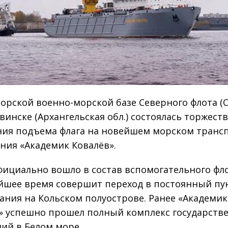
орской военно-морской базе Северного флота (С
винске (Архангельская обл.) состоялась торжест
ия подъема флага на новейшем морском транс
ния «Академик Ковалёв».
фициально вошло в состав вспомогательного фл
йшее время совершит переход в постоянный пу
ания на Кольском полуострове. Ранее «Академик
» успешно прошел полный комплекс государств
ий в Белом море.