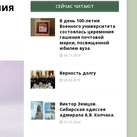
ния
СЕЙЧАС ЧИТАЮТ
В день 100-летия
Военного университета
состоялась церемония
гашения почтовой
марки, посвященной
юбилею вуза
06.11.2019
Верность долгу
28.03.2019
Виктор Земцов.
Сибирская одиссея
адмирала А.В. Колчака.
05.12.2024