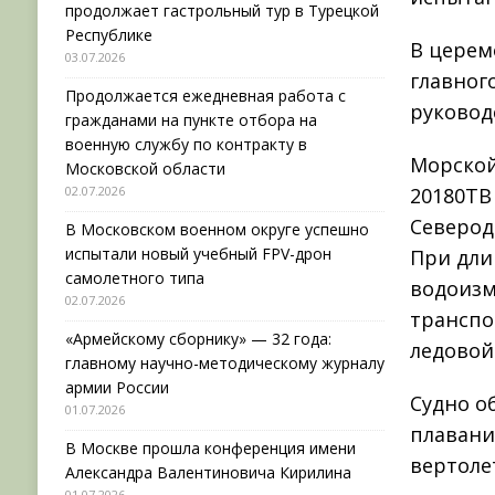
продолжает гастрольный тур в Турецкой
Республике
В церем
03.07.2026
главног
Продолжается ежедневная работа с
руковод
гражданами на пункте отбора на
военную службу по контракту в
Морской
Московской области
02.07.2026
20180ТВ
Северодв
В Московском военном округе успешно
испытали новый учебный FPV-дрон
При дли
самолетного типа
водоизм
02.07.2026
транспо
«Армейскому сборнику» — 32 года:
ледовой
главному научно-методическому журналу
армии России
Судно о
01.07.2026
плавани
В Москве прошла конференция имени
вертолет
Александра Валентиновича Кирилина
01.07.2026