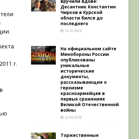
вручили вдове:
Десантник Константин
Чирков в Курской
ители
области бился до
и
последнего
ции.
14.10.2025
оекта
На официальном сайте
Минобороны России
опубликованы
011 г.
уникальные
исторические
документы,
рассказывающие о
героизме
в
красноармейцев в
первых сражениях
Великой Отечественной
войны
тью
22.06.2018
Торжественные