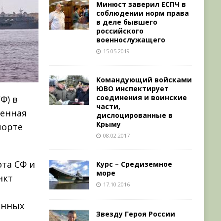
Минюст заверил ЕСПЧ в
соблюдении норм права
в деле бывшего
российского
военнослужащего
15.05.2019
Командующий войсками
ЮВО инспектирует
соединения и воинские
Ф) в
части,
венная
дислоцированные в
Крыму
порте
08.02.2017
ота СФ и
Курс – Средиземное
море
нкт
17.10.2016
енных
Звезду Героя России