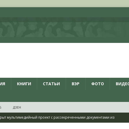
ИЯ
КНИГИ
СТАТЬИ
ВЭР
ФОТО
ВИДЕ
Б
ДЗЕН
рыт мультимедийный проект с рассекреченными документами из
дня создания Железнодорожных войск ВС РФ
НОВОСТИ