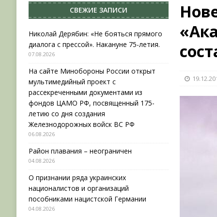
Нов
СВЕЖИЕ ЗАПИСИ
[ 04.08.2026 ]
Район плавания – неограничен
«Ак
[ 04.08.2026 ]
О признании ряда украинских на
Николай Дерябин: «Не бояться прямого
диалога с прессой». Накануне 75-летия.
сост
НОВОСТИ
07.08.2026
[ 31.07.2026 ]
АВГУСТ В ВОЕННОЙ ИСТОРИИ (20
На сайте Минобороны России открыт
19.12.20
[ 07.08.2026 ]
Николай Дерябин: «Не бояться пр
мультимедийный проект с
рассекреченными документами из
фондов ЦАМО РФ, посвященный 175-
летию со дня создания
Железнодорожных войск ВС РФ
06.08.2026
Район плавания – неограничен
04.08.2026
О признании ряда украинских
националистов и организаций
пособниками нацистской Германии
04.08.2026