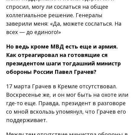
спросил, могу ли сослаться на общее
коллегиальное решение. Генералы
заверили меня: «Да, можете сослаться. На
всех — до единого!»
Но
ведь
кроме
МВД
есть
еще
и
ар
мия
.
Как
отреагировал
на
готовящие
ся
президентом
шаги
тогдашний
ми
нистр
обороны
России
Павел
Грачев
?
17 марта Грачев в Кремле отсутствовал.
Воскресенье же, и он мог быть на охоте или
где-то еще. Правда, президент в разговоре
со мной вскользь упомянул, что Грачев его
поддерживает.
Между тем отсутствие министра обороны в