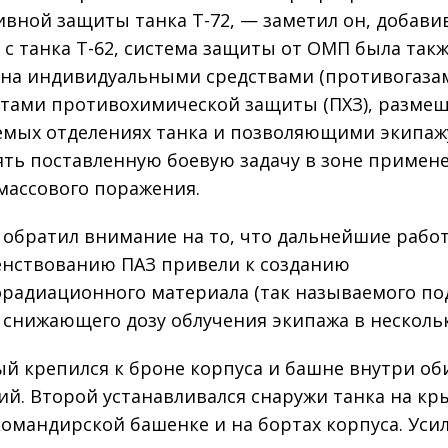
ивной защиты танка Т-72, — заметил он, добавив
 с танка Т-62, система защиты от ОМП была так
на индивидуальными средствами (противогаза
тами противохимической защиты (ПХЗ), разм
емых отделениях танка и позволяющими экипаж
ть поставленную боевую задачу в зоне примен
массового поражения.
 обратил внимание на то, что дальнейшие рабо
нствованию ПАЗ привели к созданию
радиационного материала (так называемого по
, снижающего дозу облучения экипажа в нескольк
й крепился к броне корпуса и башне внутри о
ий. Второй устанавливался снаружи танка на к
командирской башенке и на бортах корпуса. Ус