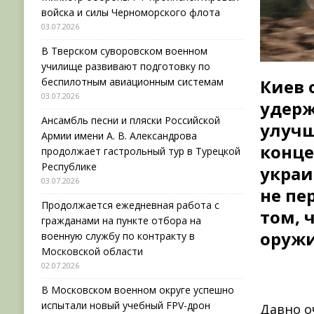
войска и силы Черноморского флота
03.07.2026
В Тверском суворовском военном
училище развивают подготовку по
беспилотным авиационным системам
Киев 
03.07.2026
удерж
Ансамбль песни и пляски Российской
улучш
Армии имени А. В. Александрова
конце
продолжает гастрольный тур в Турецкой
Республике
украи
03.07.2026
не пе
Продолжается ежедневная работа с
том, 
гражданами на пункте отбора на
оружи
военную службу по контракту в
Московской области
02.07.2026
В Московском военном округе успешно
испытали новый учебный FPV-дрон
Давно о