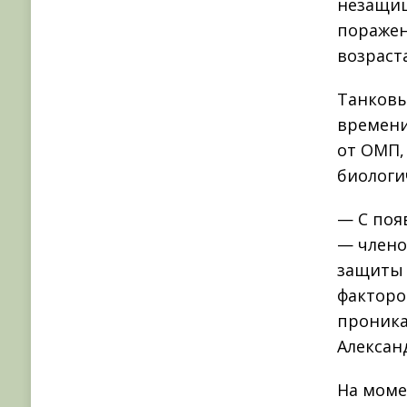
незащищ
поражен
возраст
Танковы
времени
от ОМП,
биологи
— С поя
— члено
защиты 
факторо
проника
Алексан
На моме