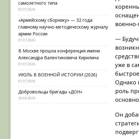
самолетного типа
коренны
02.07.2026
оснащен
«Армейскому сборнику» — 32 года:
военно-
главному научно-методическому журналу
армии России
— Будуч
01.07.2026
возникн
В Москве прошла конференция имени
средств
Александра Валентиновича Кирилина
уже в с
01.07.2026
быстрое
ИЮЛЬ В ВОЕННОЙ ИСТОРИИ (2026)
01.07.2026
Однако 
роль пр
Добровольцы бригады «ДОН»
29.06.2026
основно
Он доба
стратег
подверг