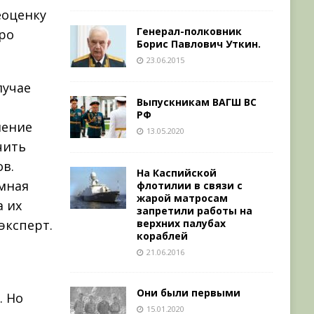
еоценку
Генерал-полковник
ро
Борис Павлович Уткин.
23.06.2015
лучае
Выпускникам ВАГШ ВС
РФ
нение
13.05.2020
чить
ов.
На Каспийской
мная
флотилии в связи с
жарой матросам
а их
запретили работы на
верхних палубах
эксперт.
кораблей
21.06.2016
Они были первыми
. Но
15.01.2020