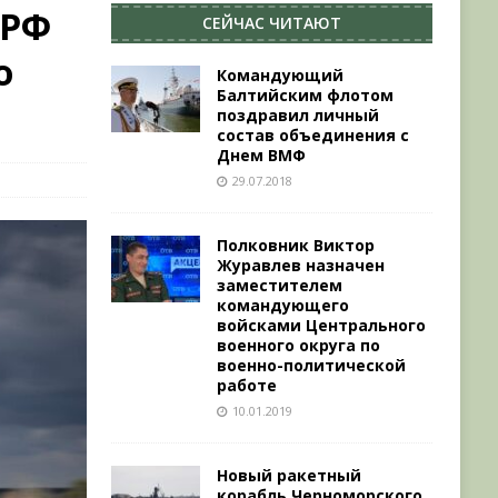
 РФ
СЕЙЧАС ЧИТАЮТ
о
Командующий
Балтийским флотом
поздравил личный
состав объединения с
Днем ВМФ
29.07.2018
Полковник Виктор
Журавлев назначен
заместителем
командующего
войсками Центрального
военного округа по
военно-политической
работе
10.01.2019
Новый ракетный
корабль Черноморского