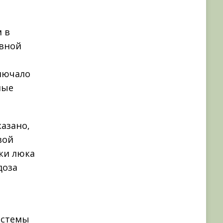
 в
ывной
ключало
ные
азано,
вой
ки люка
доза
истемы