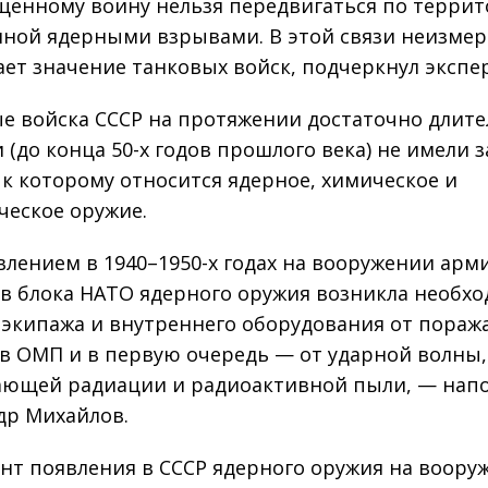
енному воину нельзя передвигаться по террит
ной ядерными взрывами. В этой связи неизме
ает значение танковых войск, подчеркнул экспер
е войска СССР на протяжении достаточно длите
 (до конца 50-х годов прошлого века) не имели
 к которому относится ядерное, химическое и
ческое оружие.
влением в 1940–1950-х годах на вооружении арм
в блока НАТО ядерного оружия возникла необх
экипажа и внутреннего оборудования от пора
в ОМП и в первую очередь — от ударной волны,
ющей радиации и радиоактивной пыли, — нап
др Михайлов.
нт появления в СССР ядерного оружия на воору