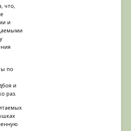
, что,
же
ми и
ещаемыми
у
ения
ты по
дбоя и
о раз.
битаемых
рышках
иленную