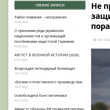
Не п
СВЕЖИЕ ЗАПИСИ
[ 31.07.2026 ]
АВГУСТ В ВОЕННОЙ ИСТОРИИ (20
защи
[ 19.07.2026 ]
Возрождая легендарный Воениз
Район плавания – неограничен
04.08.2026
[ 19.07.2026 ]
«Богини отечественного произво
пор
О признании ряда украинских
[ 04.08.2026 ]
Район плавания – неограничен
националистов и организаций
18.11.20
пособниками нацистской Германии
04.08.2026
АВГУСТ В ВОЕННОЙ ИСТОРИИ (2026)
31.07.2026
Возрождая легендарный Воениздат
19.07.2026
«Богини отечественного производства»
19.07.2026
Освобождена Константиновка
04.07.2026
Министр обороны РФ проинспектировал