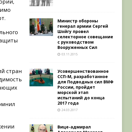
ории,
римо
т.
Министр обороны
генерал армии Сергей
Шойгу провел
льного
селекторное совещание
 защиты
с руководством
Вооруженных Сил
03.11.2015
ий стран
Усовершенствованное
ССП-М, разработанное
одимость
для Подводных сил ВМФ
жающих
России, пройдет
морской этап
испытаний до конца
2017 года
омнил
24.03.2017
жении
Вице-адмирал