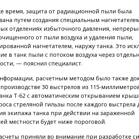
же время, защита от радиационной пыли была
вана путем создания специальным нагнетателем
ых отделениях избыточного давления, непрер
очищенного от пыли воздуха и удаления пыли,
ированной нагнетателем, наружу танка. Это ис
ие в танк пыли с потоком воздуха через отдель
ости, — пояснил специалист.
информации, расчетным методом было также док
 производстве 30 выстрелов из 115-миллиметро
анка Т-62 с автоматическим открыванием крыш
роса стреляной гильзы после каждого выстрела 
ия экипажа танка при действии на зараженной
ей местности будет ниже пороговой.
асчеты приняли во внимание при разработке с