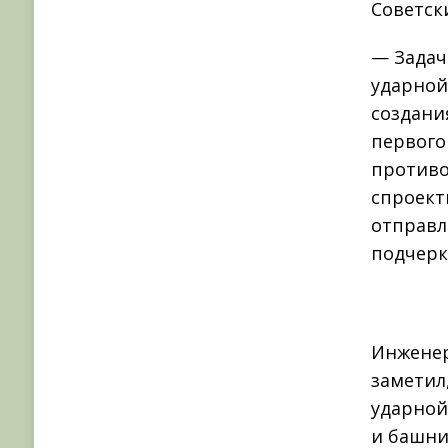
Советск
— Задач
ударной
создани
первого
противо
спроект
отправл
подчерк
Инженер
заметил
ударной
и башни