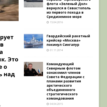
флота «Зеленый Дол»
вернулся в Севастополь
из первого похода в
Средиземное море
15.04.2016
ирует
Гвардейский ракетный
крейсер «Москва»
 в
покинул Сингапур
а
01.11.2014
к. Это
Командующий
е о
Северным флотом
ь над
ознакомил членов
Совета Федерации с
планами развития
арктического
объединенного
стратегического
командования
04.04.2015
о