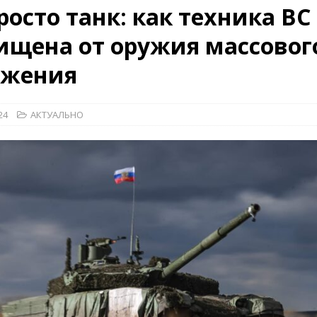
росто танк: как техника ВС
26)
ВОЕННО-ИСТОРИЧЕСКИЙ ЖУРНАЛ
щена от оружия массовог
дат
НОВОСТИ
дства»
КРАСНАЯ ЗВЕЗДА
ажения
КРАСНАЯ ЗВЕЗДА
24
АКТУАЛЬНО