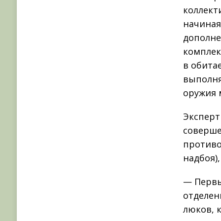
коллект
начиная
дополне
комплек
в обита
выполня
оружия 
Эксперт
соверше
противо
надбоя)
— Первы
отделен
люков, 