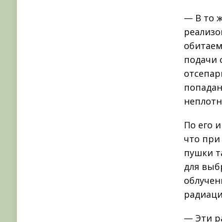
— В то 
реализо
обитаем
подачи 
отсепар
попадан
неплотн
По его 
что при
пушки т
для выб
облучен
радиаци
— Эти р