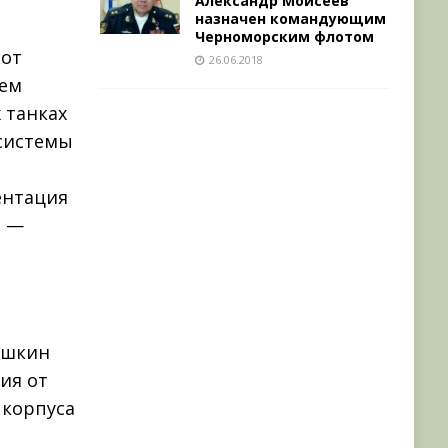
Александр Моисеев
назначен командующим
Черноморским флотом
 от
26.06.2018
тем
 танках
 системы
ментация
, —
а
ошкин
ия от
 корпуса