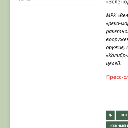
«Зелено
МРК «Вел
«река-мо
ракетно
вооруже
оружие,
«Калибр-
целей.
Пресс-с
ВО
ЮЖНЫЙ В