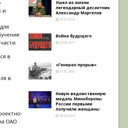
ю
Ушел из жизни
легендарный десантник
 и
Александр Маргелов
19.07.2016
 для
бучение
Война будущего
части.
05.09.2017
ся в
«Генерал-прорыв»
27.02.2021
ля в
Новую ведомственную
медаль Минобороны
России первыми
получили женщины
роектно-
08.03.2015
 на ОАО