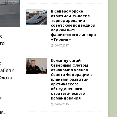
В Североморске
отметили 75-летие
торпедирования
советской подводной
лодкой К-21
фашистского линкора
х
«Тирпиц»
го
06.07.2017
Командующий
к
Северным флотом
абля с
ознакомил членов
Совета Федерации с
Флота
планами развития
арктического
объединенного
стратегического
е
командования
04.04.2015
я,