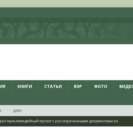
ИЯ
КНИГИ
СТАТЬИ
ВЭР
ФОТО
ВИДЕ
Б
ДЗЕН
рыт мультимедийный проект с рассекреченными документами из
дня создания Железнодорожных войск ВС РФ
НОВОСТИ