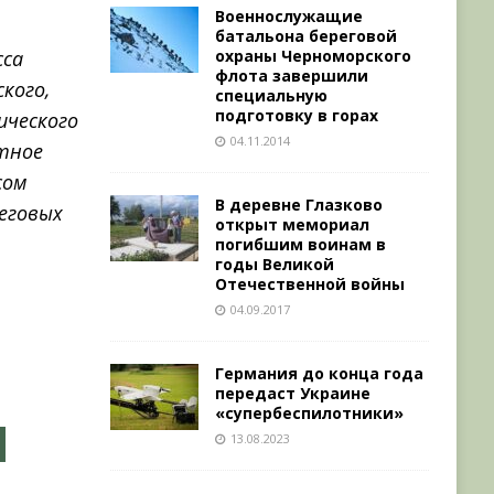
Военнослужащие
батальона береговой
охраны Черноморского
сса
флота завершили
кого,
специальную
подготовку в горах
ического
04.11.2014
етное
сом
В деревне Глазково
реговых
открыт мемориал
погибшим воинам в
годы Великой
Отечественной войны
04.09.2017
Германия до конца года
передаст Украине
«супербеспилотники»
13.08.2023