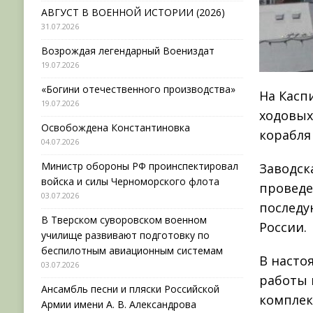
АВГУСТ В ВОЕННОЙ ИСТОРИИ (2026)
31.07.2026
Возрождая легендарный Воениздат
19.07.2026
«Богини отечественного производства»
На Касп
19.07.2026
ходовых
Освобождена Константиновка
корабля
04.07.2026
Министр обороны РФ проинспектировал
Заводск
войска и силы Черноморского флота
проведе
03.07.2026
последу
В Тверском суворовском военном
России.
училище развивают подготовку по
беспилотным авиационным системам
В насто
03.07.2026
работы 
Ансамбль песни и пляски Российской
комплек
Армии имени А. В. Александрова