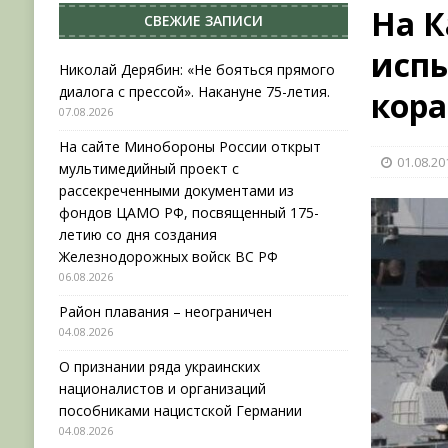
На К
СВЕЖИЕ ЗАПИСИ
[ 04.08.2026 ]
Район плавания – неограничен
испы
[ 04.08.2026 ]
О признании ряда украинских на
Николай Дерябин: «Не бояться прямого
диалога с прессой». Накануне 75-летия.
кора
НОВОСТИ
07.08.2026
[ 31.07.2026 ]
АВГУСТ В ВОЕННОЙ ИСТОРИИ (20
На сайте Минобороны России открыт
01.08.20
[ 07.08.2026 ]
Николай Дерябин: «Не бояться пр
мультимедийный проект с
рассекреченными документами из
фондов ЦАМО РФ, посвященный 175-
летию со дня создания
Железнодорожных войск ВС РФ
06.08.2026
Район плавания – неограничен
04.08.2026
О признании ряда украинских
националистов и организаций
пособниками нацистской Германии
04.08.2026