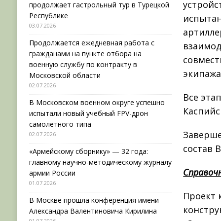
устройс
продолжает гастрольный тур в Турецкой
Республике
испытан
03.07.2026
артилле
Продолжается ежедневная работа с
взаимод
гражданами на пункте отбора на
совмест
военную службу по контракту в
экипажа
Московской области
02.07.2026
Все эта
В Московском военном округе успешно
Каспийс
испытали новый учебный FPV-дрон
самолетного типа
Заверше
02.07.2026
состав 
«Армейскому сборнику» — 32 года:
главному научно-методическому журналу
Справоч
армии России
01.07.2026
Проект 
В Москве прошла конференция имени
констру
Александра Валентиновича Кирилина
01.07.2026