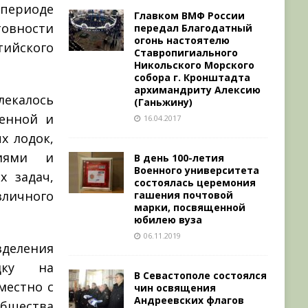
 периоде
Главком ВМФ России
товности
передал Благодатный
огонь настоятелю
тийского
Ставропигиального
Никольского Морского
собора г. Кронштадта
архимандриту Алексию
лекалось
(Ганьжину)
оенной и
16.04.2017
х лодок,
ниями и
В день 100-летия
Военного университета
х задач,
состоялась церемония
личного
гашения почтовой
марки, посвященной
юбилею вуза
06.11.2019
деления
адку на
В Севастополе состоялся
местно с
чин освящения
Андреевских флагов
общества