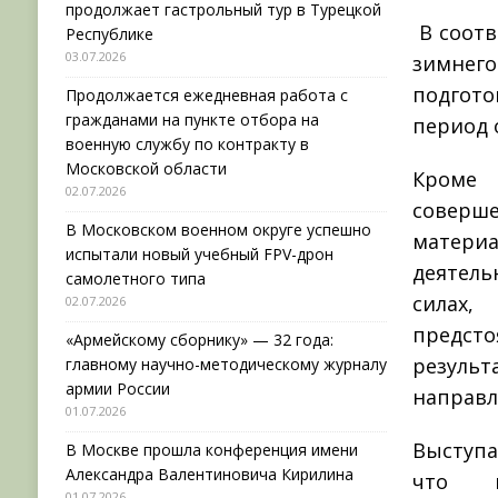
продолжает гастрольный тур в Турецкой
В соотв
Республике
03.07.2026
зимнег
подгото
Продолжается ежедневная работа с
гражданами на пункте отбора на
период 
военную службу по контракту в
Московской области
Кроме
02.07.2026
соверше
В Московском военном округе успешно
матери
испытали новый учебный FPV-дрон
деятел
самолетного типа
силах,
02.07.2026
предс
«Армейскому сборнику» — 32 года:
резул
главному научно-методическому журналу
армии России
направл
01.07.2026
Выступа
В Москве прошла конференция имени
Александра Валентиновича Кирилина
что в
01.07.2026