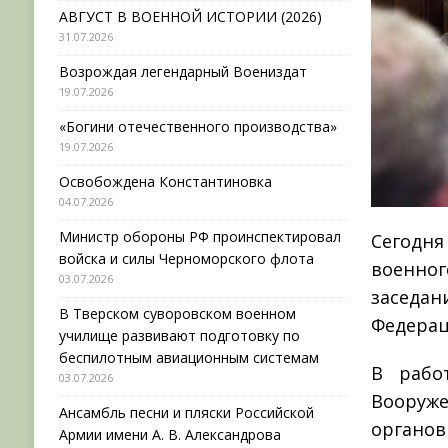
АВГУСТ В ВОЕННОЙ ИСТОРИИ (2026)
31.07.2026
Возрождая легендарный Воениздат
19.07.2026
«Богини отечественного производства»
19.07.2026
Освобождена Константиновка
04.07.2026
Министр обороны РФ проинспектировал
Сегодн
войска и силы Черноморского флота
военно
03.07.2026
заседа
В Тверском суворовском военном
Федерац
училище развивают подготовку по
беспилотным авиационным системам
В рабо
03.07.2026
Вооруж
Ансамбль песни и пляски Российской
органов
Армии имени А. В. Александрова