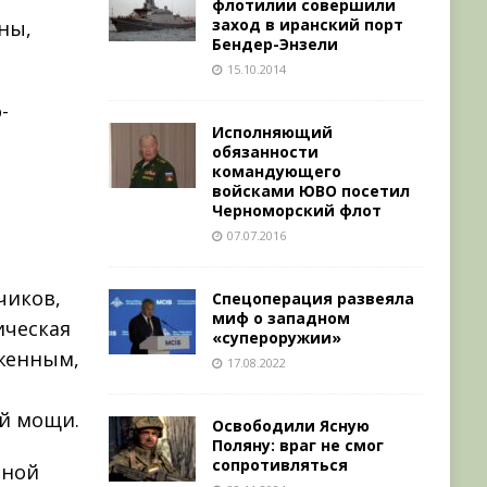
флотилии совершили
заход в иранский порт
ны,
Бендер-Энзели
15.10.2014
-
Исполняющий
обязанности
командующего
войсками ЮВО посетил
Черноморский флот
07.07.2016
чиков,
Спецоперация развеяла
миф о западном
ическая
«супероружии»
женным,
17.08.2022
ой мощи.
Освободили Ясную
Поляну: враг не смог
сопротивляться
нной