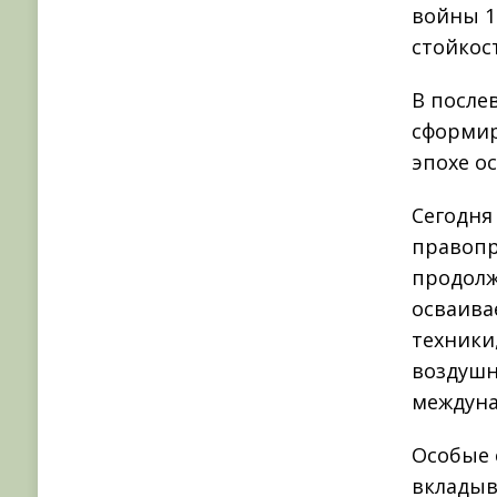
войны 1
стойкос
В после
сформир
эпохе о
Сегодня
правопр
продолж
осваива
техники
воздушн
междун
Особые 
вкладыв