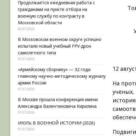
Продолжается ежедневная работа с
То
гражданами на пункте отбора на
военную службу по контракту в
Московской области
02.07.2026
В Московском военном округе успешно
испытали новый учебный FPV-дрон
самолетного типа
02.07.2026
12 авгу
«Армейскому сборнику» — 32 года:
главному научно-методическому журналу
На прот
армии России
01.07.2026
учёных,
В Москве прошла конференция имени
история
Александра Валентиновича Кирилина
самоотв
01.07.2026
обеспеч
ИЮЛЬ В ВОЕННОЙ ИСТОРИИ (2026)
01.07.2026
Подвиги