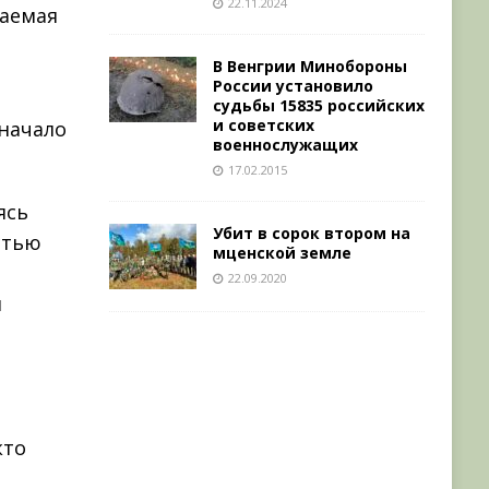
22.11.2024
баемая
В Венгрии Минобороны
России установило
судьбы 15835 российских
и советских
начало
военнослужащих
17.02.2015
ясь
Убит в сорок втором на
стью
мценской земле
22.09.2020
й
кто