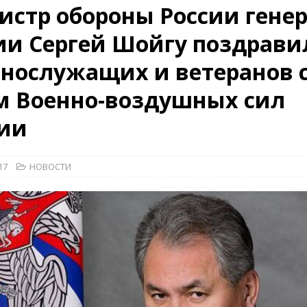
стр обороны России гене
ии Сергей Шойгу поздрави
26)
ВОЕННО-ИСТОРИЧЕСКИЙ ЖУРНАЛ
нослужащих и ветеранов 
дат
НОВОСТИ
рыт мультимедийный проект с рассекреченными документами из
м Военно-воздушных сил
дня создания Железнодорожных войск ВС РФ
НОВОСТИ
сии
17
НОВОСТИ