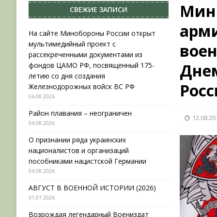
Мини
СВЕЖИЕ ЗАПИСИ
НОВОСТИ
арм
[ 31.07.2026 ]
АВГУСТ В ВОЕННОЙ ИСТОРИИ (20
На сайте Минобороны России открыт
мультимедийный проект с
воен
[ 19.07.2026 ]
Возрождая легендарный Воениз
рассекреченными документами из
[ 06.08.2026 ]
На сайте Минобороны России отк
Дне
фондов ЦАМО РФ, посвященный 175-
летию со дня создания
фондов ЦАМО РФ, посвященный 175-летию со 
Рос
Железнодорожных войск ВС РФ
06.08.2026
Район плавания – неограничен
12.08.20
04.08.2026
О признании ряда украинских
националистов и организаций
пособниками нацистской Германии
04.08.2026
АВГУСТ В ВОЕННОЙ ИСТОРИИ (2026)
31.07.2026
Возрождая легендарный Воениздат