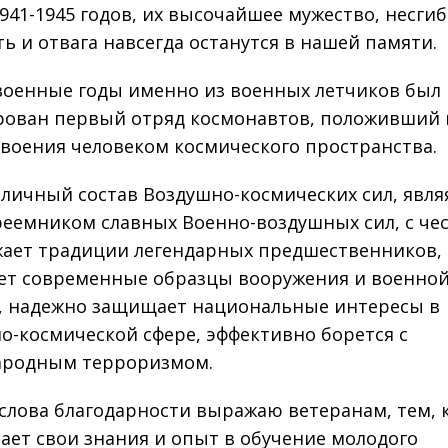
941-1945 годов, их высочайшее мужество, несги
ть и отвага навсегда останутся в нашей памяти.
военные годы именно из военных летчиков был
ован первый отряд космонавтов, положивший 
своения человеком космического пространства.
 личный состав Воздушно-космических сил, явля
еемником славных Военно-воздушных сил, с че
ает традиции легендарных предшественников,
ет современные образцы вооружения и военно
, надежно защи­щает национальные интересы в
о-космической сфере, эффективно борется с
ародным терроризмом.
слова благодарности выражаю ветеранам, тем, 
ает свои знания и опыт в обучение молодого