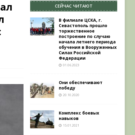
рал
СЕЙЧАС ЧИТАЮТ
л
В филиале ЦСКА, г.
Севастополь прошло
с
торжественное
построение по случаю
начала летнего периода
обучения в Вооруженных
Силах Российской
Федерации
01.06.2023
Они обеспечивают
победу
20.10.2020
Комплекс боевых
навыков
15.01.2021