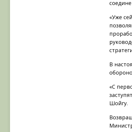
соедине
«Уже се
позволя
прорабо
руковод
стратег
В насто
обороно
«С перв
заступя
Шойгу.
Возвращ
Министр