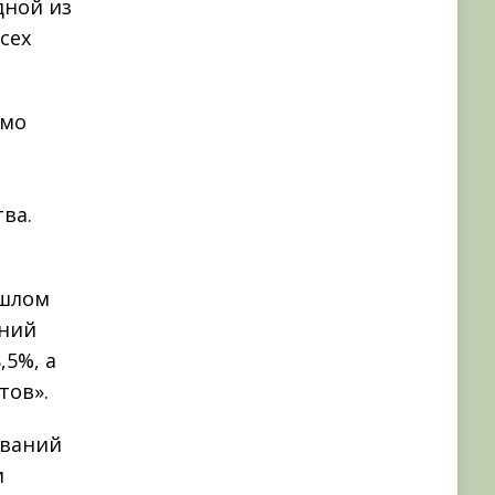
дной из
сех
имо
ва.
ошлом
аний
,5%, а
тов».
еваний
и