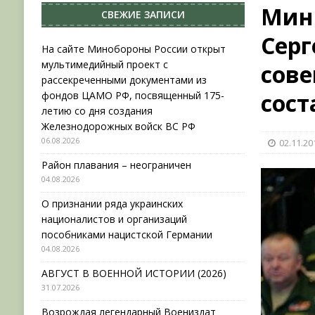
Мин
СВЕЖИЕ ЗАПИСИ
НОВОСТИ
Серг
[ 31.07.2026 ]
АВГУСТ В ВОЕННОЙ ИСТОРИИ (20
На сайте Минобороны России открыт
мультимедийный проект с
сов
[ 19.07.2026 ]
Возрождая легендарный Воениз
рассекреченными документами из
[ 06.08.2026 ]
На сайте Минобороны России отк
сос
фондов ЦАМО РФ, посвященный 175-
летию со дня создания
фондов ЦАМО РФ, посвященный 175-летию со 
Железнодорожных войск ВС РФ
06.08.2026
02.11.20
Район плавания – неограничен
04.08.2026
О признании ряда украинских
националистов и организаций
пособниками нацистской Германии
04.08.2026
АВГУСТ В ВОЕННОЙ ИСТОРИИ (2026)
31.07.2026
Возрождая легендарный Воениздат