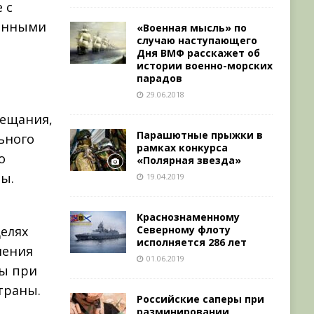
 с
ронными
«Военная мысль» по
случаю наступающего
Дня ВМФ расскажет об
истории военно-морских
парадов
29.06.2018
вещания,
Парашютные прыжки в
ьного
рамках конкурса
о
«Полярная звезда»
ны.
19.04.2019
Краснознаменному
Северному флоту
елях
исполняется 286 лет
ления
01.06.2019
ны при
траны.
Российские саперы при
разминировании