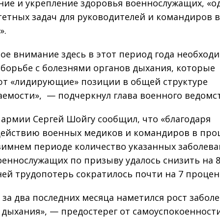
ние и укрепление здоровья военнослужащих, «о
етных задач для руководителей и командиров в
».
ое внимание здесь в этот период года необход
 борьбе с болезнями органов дыхания, которые
т «лидирующие» позиции в общей структуре
аемости», — подчеркнул глава военного ведомст
 армии Сергей Шойгу сообщил, что «благодаря
ействию военных медиков и командиров в пр
зимнем периоде количество указанных заболев
оеннослужащих по призыву удалось снизить на 8
ней трудопотерь сократилось почти на 7 процен
 за два последних месяца наметился рост забол
 дыхания», — предостерег от самоуспокоенност