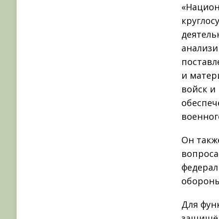
«Национ
круглос
деятель
анализи
поставл
и матер
войск и
обеспеч
военног
Он такж
вопроса
федерал
обороны
Для фун
защищён