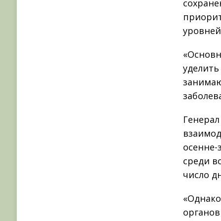
сохране
приорит
уровней
«Основн
уделить
занимаю
заболев
Генерал
взаимод
осенне-
среди в
число д
«Однако
органов