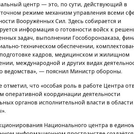
альный центр — это, по сути, действующий в
уточном режиме механизм управления всеми сф
ности Вооружённых Сил. Здесь собирается и
руется информация о готовности войск к реше
енных задач, выполнении Гособоронзаказа, фи
иально-техническом обеспечении, комплектова
 подготовке кадров, медицинском и жилищном
ении, международной и других видах деятельно
о ведомства», — пояснил Министр обороны.
е отметил, что «особая роль в работе Центра от
м оперативной координации деятельности
ьных органов исполнительной власти в области
».
кционирования Национального центра в едино
ном информационном пространстве создаётся