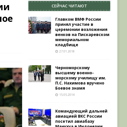
ии
СЕЙЧАС ЧИТАЮТ
ное
Главком ВМФ России
принял участие в
церемонии возложения
венков на Пискаревском
мемориальном
кладбище
27.01.2018
Черноморскому
высшему военно-
морскому училищу им.
П.С. Нахимова вручено
Боевое знамя
15.05.2014
Командующий дальней
авиацией ВКС России
посетил авиабазу
Манухуа в Индонезии