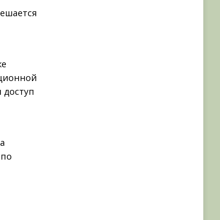
решается
же
ационной
 доступ
ма
 по