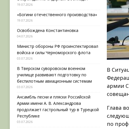
19.07.2026
«Богини отечественного производства»
19.07.2026
Освобождена Константиновка
04.07.2026
Министр обороны РФ проинспектировал
войска и силы Черноморского флота
03.07.2026
В Тверском суворовском военном
В Ситуа
училище развивают подготовку по
Федерац
беспилотным авиационным системам
армии С
03.07.2026
совещан
Ансамбль песни и пляски Российской
Армии имени А. В. Александрова
Глава в
продолжает гастрольный тур в Турецкой
следующ
Республике
03.07.2026
по проф