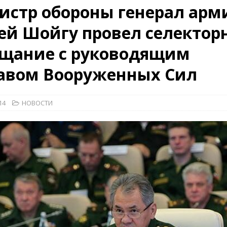
истр обороны генерал арм
ей Шойгу провел селектор
26)
ВОЕННО-ИСТОРИЧЕСКИЙ ЖУРНАЛ
ещание с руководящим
дат
НОВОСТИ
рыт мультимедийный проект с рассекреченными документами из
тавом Вооруженных Сил
дня создания Железнодорожных войск ВС РФ
НОВОСТИ
14
НОВОСТИ