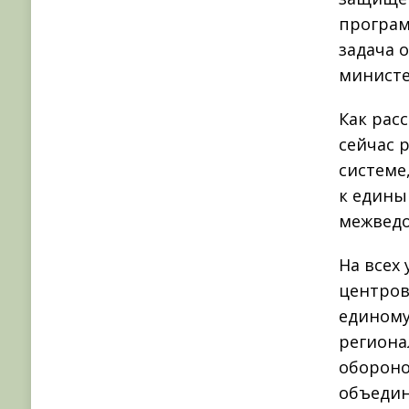
програм
задача 
министе
Как рас
сейчас 
системе
к едины
межведо
На всех
центров
единому
региона
обороно
объедин