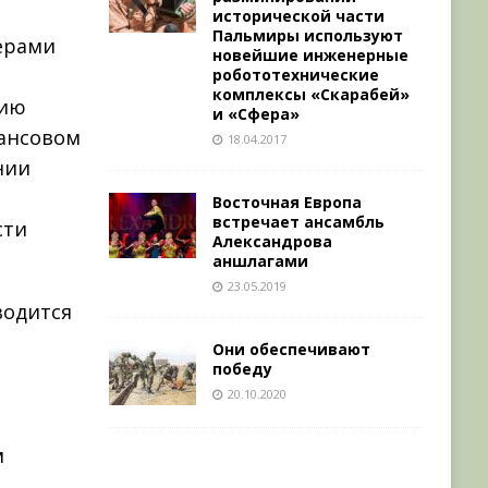
исторической части
Пальмиры используют
ерами
новейшие инженерные
робототехнические
комплексы «Скарабей»
нию
и «Сфера»
нансовом
18.04.2017
нии
Восточная Европа
встречает ансамбль
сти
Александрова
аншлагами
23.05.2019
водится
Они обеспечивают
победу
20.10.2020
м