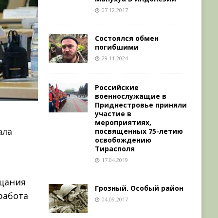
07.12.2017
Состоялся обмен
погибшими
29.11.2024
Российские
военнослужащие в
Приднестровье приняли
участие в
мероприятиях,
ала
посвященных 75-летию
освобождению
Тирасполя
17.04.2019
ещания
Грозный. Особый район
работа
04.09.2017