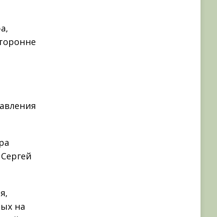
а,
сторонне
равления
ра
 Сергей
я,
ых на