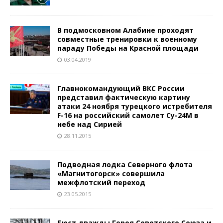
В подмосковном Алабине проходят
совместные тренировки к военному
параду Победы на Красной площади
03.04.2019
Главнокомандующий ВКС России
представил фактическую картину
атаки 24 ноября турецкого истребителя
F-16 на российский самолет Су-24М в
небе над Сирией
28.11.2015
Подводная лодка Северного флота
«Магнитогорск» совершила
межфлотский переход
23.05.2015
Бюст дважды Героя Советского Союза и