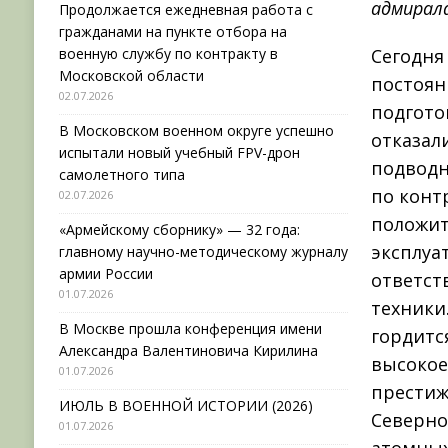
адмирала
Продолжается ежедневная работа с
гражданами на пункте отбора на
военную службу по контракту в
Сегодня
Московской области
постоян
02.07.2026
подгото
В Московском военном округе успешно
отказал
испытали новый учебный FPV-дрон
подводн
самолетного типа
по конт
02.07.2026
положит
«Армейскому сборнику» — 32 года:
эксплуа
главному научно-методическому журналу
армии России
ответст
01.07.2026
техники
В Москве прошла конференция имени
гордитс
Александра Валентиновича Кирилина
высокое
01.07.2026
престиж
ИЮЛЬ В ВОЕННОЙ ИСТОРИИ (2026)
Северно
01.07.2026