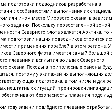
ма подготовки подводников разработана в
ствии с особенностями выполнения их специал
 том или ином месте Мирового океана, в зависим
ного задания. Поскольку первостепенной зоной
венности Северного флота является Арктика, то 
ма подготовки наших подводников строится ис
имости применения кораблей в этом регионе. У
иков Северного флота имеется самый большой
ого плавания и всплытия во льдах Северного
ого океана. Походы в приполюсные районы буд
аться, поэтому у экипажей их выполняющих до
ответствующая подготовка, в том числе и для р
ых нештатных ситуаций, тренировки ликвидац
 обеспечивают безопасность плавания подо льд
ом году задачи подлёдного плавания отработал