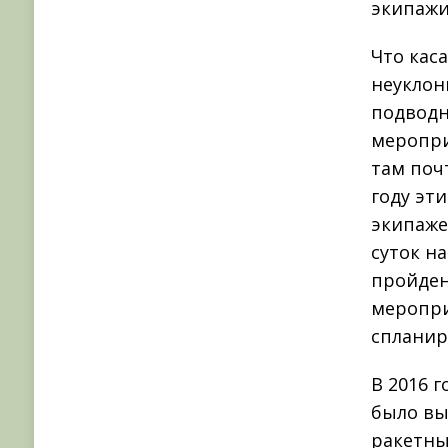
экипажи
Что кас
неуклонн
подводн
меропри
там почт
году эт
экипаже
суток н
пройден
меропри
спланир
В 2016 
было вы
ракетны