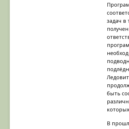
Програм
соответ
задач в
получен
ответст
програм
необход
подводн
подлёдн
Ледовит
продолж
быть со
различн
которых
В прошл