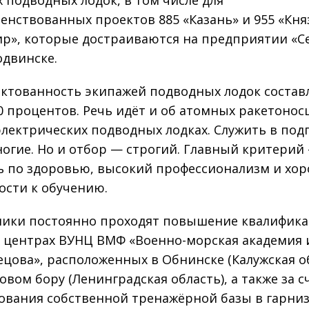
 подводных лодок, в том числе для
енствованных проектов 885 «Казань» и 955 «Кня
р», которые достраиваются на предприятии «
одвинске.
ктованность экипажей подводных лодок составл
00 процентов. Речь идёт и об атомных ракетоносц
электрических подводных лодках. Служить в под
ногие. Но и отбор — строгий. Главный критерий 
ь по здоровью, высокий профессионализм и хо
ости к обучению.
ики постоянно проходят повышение квалифика
 центрах ВУНЦ ВМФ «Военно-морская академия
нецова», расположенных в Обнинске (Калужская о
овом бору (Ленинградская область), а также за с
ования собственной тренажёрной базы в гарни