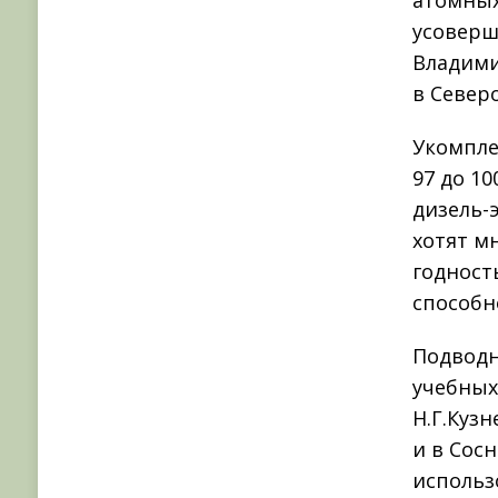
атомных
усоверш
Владими
в Север
Укомпле
97 до 1
дизель-
хотят м
годност
способн
Подводн
учебных
Н.Г.Куз
и в Сосн
использ