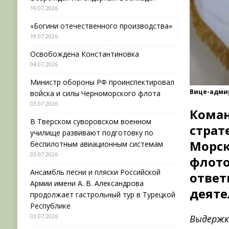
19.07.2026
«Богини отечественного производства»
19.07.2026
Освобождена Константиновка
04.07.2026
Министр обороны РФ проинспектировал
Вице-адми
войска и силы Черноморского флота
03.07.2026
Кома
В Тверском суворовском военном
страт
училище развивают подготовку по
Морск
беспилотным авиационным системам
03.07.2026
флото
Ансамбль песни и пляски Российской
ответ
Армии имени А. В. Александрова
деяте
продолжает гастрольный тур в Турецкой
Республике
03.07.2026
Выдержк