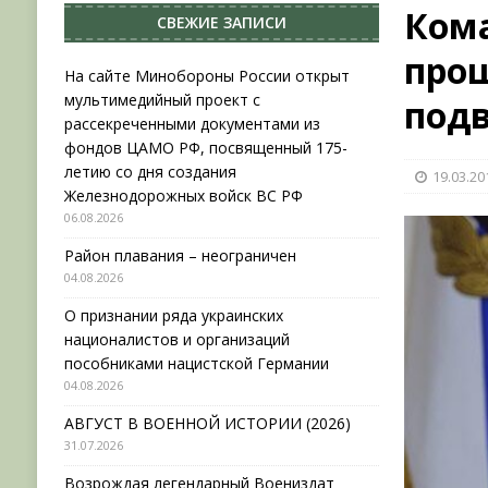
Ком
СВЕЖИЕ ЗАПИСИ
НОВОСТИ
про
[ 31.07.2026 ]
АВГУСТ В ВОЕННОЙ ИСТОРИИ (20
На сайте Минобороны России открыт
мультимедийный проект с
под
[ 19.07.2026 ]
Возрождая легендарный Воениз
рассекреченными документами из
[ 06.08.2026 ]
На сайте Минобороны России отк
фондов ЦАМО РФ, посвященный 175-
летию со дня создания
19.03.20
фондов ЦАМО РФ, посвященный 175-летию со 
Железнодорожных войск ВС РФ
06.08.2026
Район плавания – неограничен
04.08.2026
О признании ряда украинских
националистов и организаций
пособниками нацистской Германии
04.08.2026
АВГУСТ В ВОЕННОЙ ИСТОРИИ (2026)
31.07.2026
Возрождая легендарный Воениздат