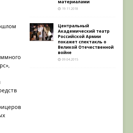
материалами
19.11.2018
рошлом
Центральный
Академический театр
Российской Армии
покажет спектакль о
Великой Отечественной
войне
аммного
09.04.2015
рс»,
и
редств
фицеров
ых