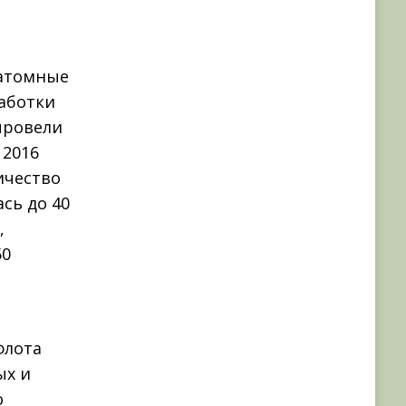
 атомные
аботки
провели
 2016
ичество
сь до 40
,
50
флота
ых и
о