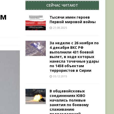
СЕЙЧАС ЧИТАЮТ
ем
Тысячи имен героев
Первой мировой войны
21.08.2025
За неделю с 26 ноября по
4 декабря ВКС РФ
выполнили 431 боевой
вылет, в ходе которых
нанесла точечные удары
по 1458 объектам
террористов в Сирии
05.12.2015
В общевойсковых
соединениях ЮВО
начались полевые
занятия по боевому
слаживанию
подразделений