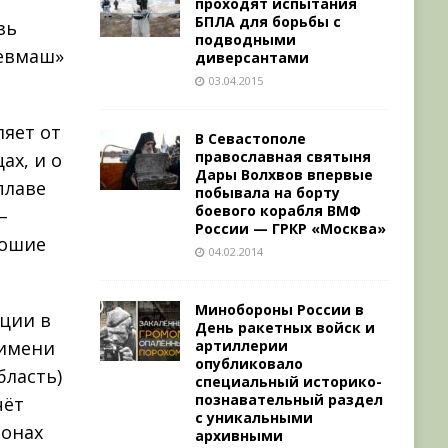
проходят испытания
БПЛА для борьбы с
зь
подводными
Севмаш»
диверсантами
03.04.2015
яет от
В Севастополе
православная святыня
ах, и о
Дары Волхвов впервые
плаве
побывала на борту
боевого корабля ВМФ
–
России — ГРКР «Москва»
рошие
04.02.2014
Минобороны России в
ции в
День ракетных войск и
артиллерии
 имени
опубликовало
бласть)
специальный историко-
познавательный раздел
чёт
с уникальными
зонах
архивными