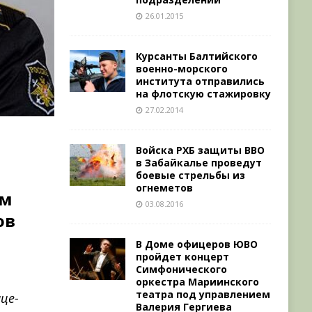
26.01.2015
Курсанты Балтийского
военно-морского
института отправились
на флотскую стажировку
27.02.2014
Войска РХБ защиты ВВО
в Забайкалье проведут
боевые стрельбы из
огнеметов
ым
03.08.2016
ов
В Доме офицеров ЮВО
пройдет концерт
Симфонического
оркестра Мариинского
театра под управлением
це-
Валерия Гергиева