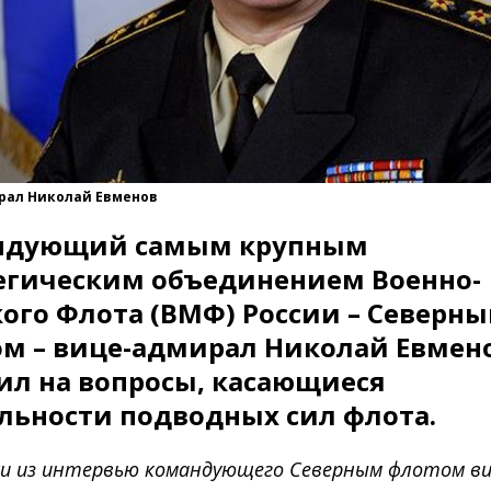
рал Николай Евменов
ндующий самым крупным
егическим объединением Военно-
ого Флота (ВМФ) России – Северн
м – вице-адмирал Николай Евмен
ил на вопросы, касающиеся
льности подводных сил флота.
и из интервью командующего Северным флотом ви