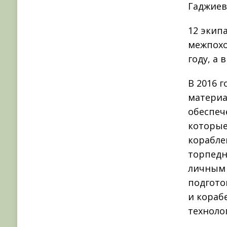
Гаджиев
12 экип
межпохо
году, а
В 2016 
материа
обеспеч
которые
корабле
торпедн
личным 
подгото
и кораб
техноло