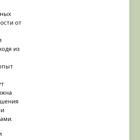
ьных
ости от
и
ходя из
 опыт
ут
лжна
ешения
ии
ами.
и