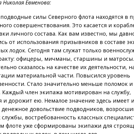
 Николая Евменова:
 подводные силы Северного флота находятся в п
ного совершенствования. Это касается и корабле
вки личного состава. Как вам известно, мы давн
ись от использования призывников в составе э
ых лодок. Сегодня там служат только военносл
ракту: офицеры, мичманы, старшины и матросы.
ельно сказалось на качестве их деятельности, н
тации материальной части. Повысился уровень
венности. Стало значительно меньше поломок и
. Каждый член экипажа мотивирован на службу,
я и дорожит ею. Немалое значение здесь имеет 
 денежное довольствие подводников, возросши
 службы, востребованность классных специалист
м флоте уже сформированы экипажи для строящ