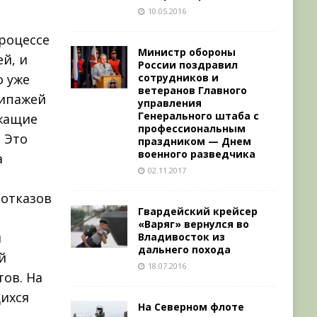
10.05.2016
роцессе
Министр обороны
й, и
России поздравил
сотрудников и
о уже
ветеранов Главного
кипажей
управления
Генерального штаба с
ужащие
профессиональным
 Это
праздником — Днем
военного разведчика
а
02.11.2017
 отказов
Гвардейский крейсер
«Варяг» вернулся во
и
Владивосток из
дальнего похода
й
18.07.2016
ов. На
ихся
На Северном флоте