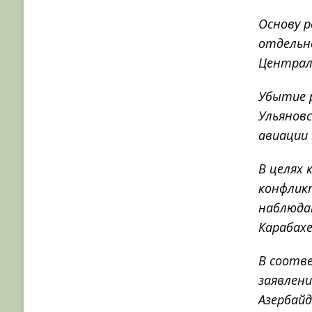
Основу 
отдельн
Централь
Убытие 
Ульянов
авиации 
В целях
конфлик
наблюда
Карабахе
В соотв
заявлени
Азербайд