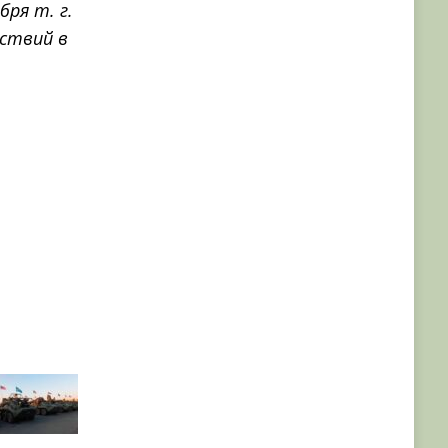
бря т. г.
йствий в