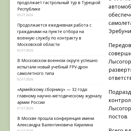
продолжает гастрольный тур в Турецкой
автомоб
Республике
обеспеч
03.07.2026
самолет
Продолжается ежедневная работа с
Эребуни
гражданами на пункте отбора на
военную службу по контракту в
Московской области
Передов
02.07.2026
соверши
В Московском военном округе успешно
Лысогор
испытали новый учебный FPV-дрон
разверт
самолетного типа
ответст
02.07.2026
«Армейскому сборнику» — 32 года:
Подразд
главному научно-методическому журналу
контрол
армии России
Лысогор
01.07.2026
постов.
В Москве прошла конференция имени
Александра Валентиновича Кирилина
Всего в
01.07.2026