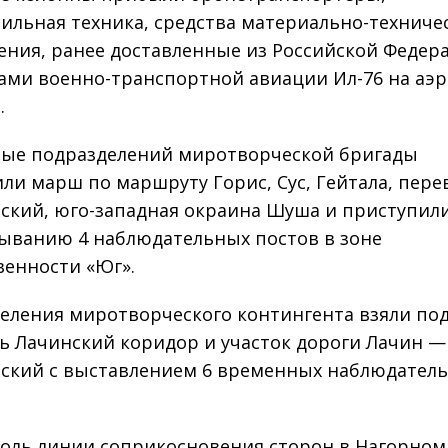
ильная техника, средства материально-техниче
ения, ранее доставленные из Российской Федер
ами военно-транспортной авиации Ил-76 на аэ
.
ые подразделений миротворческой бригады
ли марш по маршруту Горис, Сус, Гейтала, пере
ский, юго-западная окраина Шуша и приступили
ыванию 4 наблюдательных постов в зоне
венности «Юг».
еления миротворческого контингента взяли по
ь Лачинский коридор и участок дороги Лачин —
ский с выставлением 6 временных наблюдател
доль линии соприкосновения сторон в Нагорном