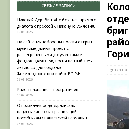
Коло
СВЕЖИЕ ЗАПИСИ
[ 04.08.2026 ]
Район плавания – неограничен
отд
[ 04.08.2026 ]
О признании ряда украинских на
Николай Дерябин: «Не бояться прямого
диалога с прессой». Накануне 75-летия.
бри
НОВОСТИ
07.08.2026
[ 31.07.2026 ]
АВГУСТ В ВОЕННОЙ ИСТОРИИ (20
райо
На сайте Минобороны России открыт
[ 07.08.2026 ]
Николай Дерябин: «Не бояться пр
мультимедийный проект с
Гори
рассекреченными документами из
фондов ЦАМО РФ, посвященный 175-
летию со дня создания
13.11.20
Железнодорожных войск ВС РФ
06.08.2026
Район плавания – неограничен
04.08.2026
О признании ряда украинских
националистов и организаций
пособниками нацистской Германии
04.08.2026