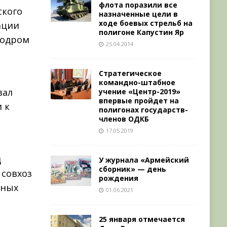
флота поразили все
ского
назначенные цели в
ходе боевых стрельб на
ации
полигоне Капустин Яр
родром
25.04.2014
Стратегическое
командно-штабное
вал
учение «Центр-2019»
впервые пройдет на
 к
полигонах государств-
членов ОДКБ
17.05.2019
д
У журнала «Армейский
сборник» — день
 совхоз
рождения
ьных
01.06.2021
25 января отмечается