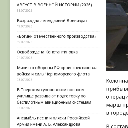
АВГУСТ В ВОЕННОЙ ИСТОРИИ (2026)
31.07.2026
Возрождая легендарный Воениздат
19.07.2026
«Богини отечественного производства»
19.07.2026
Освобождена Константиновка
04.07.2026
Министр обороны РФ проинспектировал
войска и силы Черноморского флота
Колонна
03.07.2026
прибывш
В Тверском суворовском военном
училище развивают подготовку по
операци
беспилотным авиационным системам
марш пр
03.07.2026
в город
Ансамбль песни и пляски Российской
Армии имени А. В. Александрова
В соста