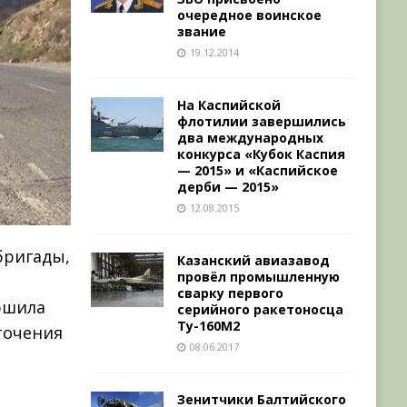
очередное воинское
звание
19.12.2014
На Каспийской
флотилии завершились
два международных
конкурса «Кубок Каспия
— 2015» и «Каспийское
дерби — 2015»
12.08.2015
бригады,
Казанский авиазавод
провёл промышленную
сварку первого
ршила
серийного ракетоносца
Ту-160М2
точения
08.06.2017
Зенитчики Балтийского