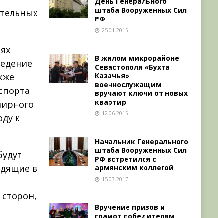
День Генерального
штаба Вооруженных Сил
ательных
РФ
25.01.2015
аях
В жилом микрорайоне
ведение
Севастополя «Бухта
Казачья»
кже
военнослужащим
спорта
вручают ключи от новых
квартир
мирного
12.06.2015
оду к
Начальник Генерального
штаба Вооруженных Сил
будут
РФ встретился с
одящие в
армянским коллегой
15.03.2017
 сторон,
Вручение призов и
грамот победителям