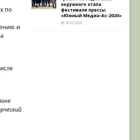
окружного этапа
х по
фестиваля прессы
«Южный Медиа-Ас-2020»
18.03.2020
чению и
ва
числе
зоне
рческий