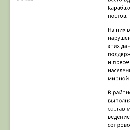
Карабах
постов.
На них 
нарушен
этих да
поддерж
и пресе
населен
мирной 
В район
выполня
состав 
ведение
сопрово