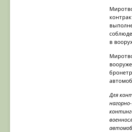
Миротво
контрак
выполне
соблюде
в воору
Миротво
вооруже
бронетр
автомоб
Для конт
нагорно
континг
военнос
автомоб