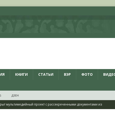
ИЯ
КНИГИ
СТАТЬИ
ВЭР
ФОТО
ВИДЕ
Б
ДЗЕН
рыт мультимедийный проект с рассекреченными документами из
дня создания Железнодорожных войск ВС РФ
НОВОСТИ