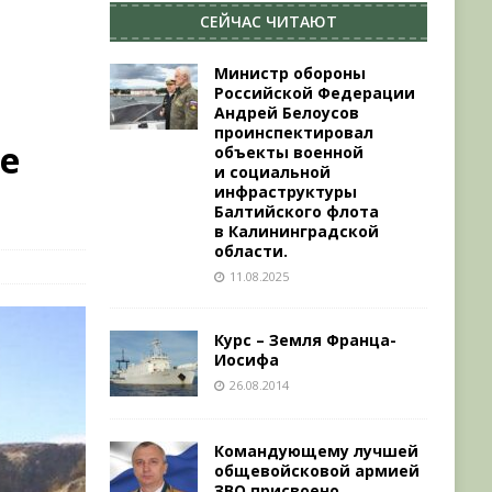
СЕЙЧАС ЧИТАЮТ
Министр обороны
Российской Федерации
Андрей Белоусов
проинспектировал
де
объекты военной
и социальной
инфраструктуры
Балтийского флота
в Калининградской
области.
11.08.2025
Курс – Земля Франца-
Иосифа
26.08.2014
Командующему лучшей
общевойсковой армией
ЗВО присвоено