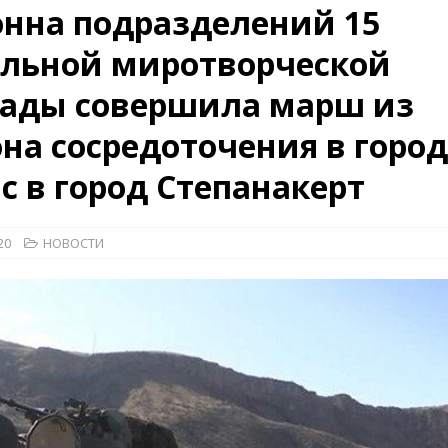
нна подразделений 15
КРАСНАЯ ЗВЕЗДА
ельной миротворческой
ционалистов и организаций пособниками нацистской Германии
гады совершила марш из
26)
ВОЕННО-ИСТОРИЧЕСКИЙ ЖУРНАЛ
на сосредоточения в горо
ямого диалога с прессой». Накануне 75-летия.
НОВОСТИ
с в город Степанакерт
20
НОВОСТИ