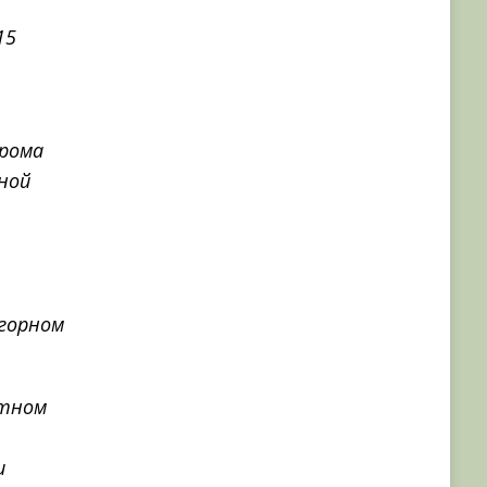
15
дрома
ной
агорном
стном
и