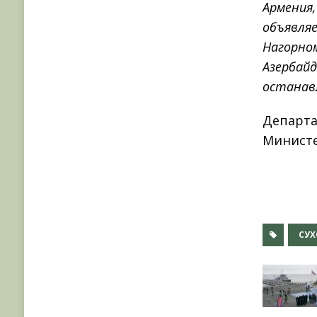
Армения,
объявляе
Нагорном
Азербайд
останав
Департа
Министе
СУХ