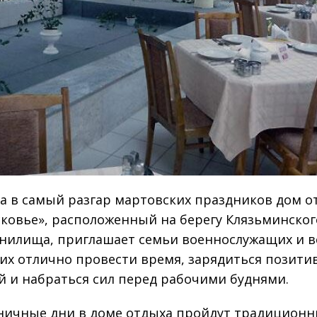
та в самый разгар мартовских праздников дом о
ковье», расположенный на берегу Клязьминског
нилища, приглашает семьи военнослужащих и в
х отлично провести время, зарядиться позити
й и набраться сил перед рабочими буднями.
ничные дни в доме отдыха пройдут традицион