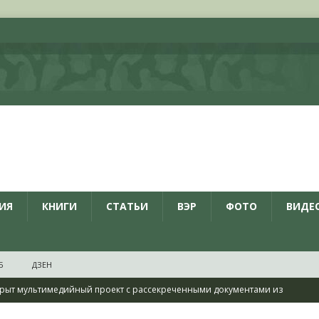
ИЯ
КНИГИ
СТАТЬИ
ВЭР
ФОТО
ВИДЕ
Б
ДЗЕН
рыт мультимедийный проект с рассекреченными документами из
дня создания Железнодорожных войск ВС РФ
НОВОСТИ