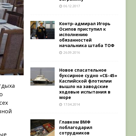
06.12.2017
Контр-адмирал Игорь
Осипов приступил к
исполнению
обязанностей
начальника штаба ТОФ
26.09.2016
Новое спасательное
буксирное судно «СБ-45»
Каспийской флотилии
тдыха
вышло на заводские
ходовые испытания в
о
море
сех
17.04.2014
вной
Главком ВМФ
поблагодарил
сотрудников
ные