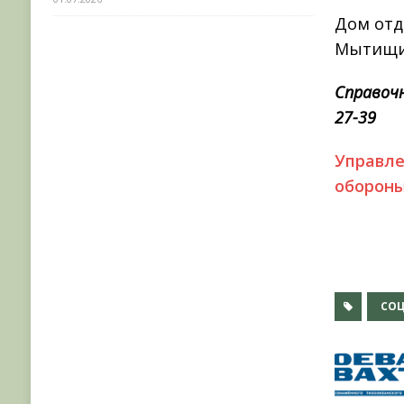
Дом отд
Мытищин
Справоч
27-39
Управле
обороны
СОЦ