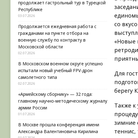
продолжает гастрольный тур в Турецкой
заседан
Республике
единомы
03.07.2026
со вкус
Продолжается ежедневная работа с
выступл
гражданами на пункте отбора на
военную службу по контракту в
«Новые 
Московской области
ретроди
02.07.2026
приятны
В Московском военном округе успешно
испытали новый учебный FPV-дрон
Для гос
самолетного типа
подгото
02.07.2026
берегу 
«Армейскому сборнику» — 32 года:
главному научно-методическому журналу
Также к
армии России
процеду
01.07.2026
зимние 
В Москве прошла конференция имени
теннис,
Александра Валентиновича Кирилина
01.07.2026