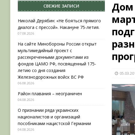
Дом 
СВЕЖИЕ ЗАПИСИ
[ 04.08.2026 ]
Район плавания – неограничен
мар
[ 04.08.2026 ]
О признании ряда украинских на
Николай Дерябин: «Не бояться прямого
диалога с прессой». Накануне 75-летия.
подг
НОВОСТИ
07.08.2026
[ 31.07.2026 ]
АВГУСТ В ВОЕННОЙ ИСТОРИИ (20
раз
На сайте Минобороны России открыт
[ 07.08.2026 ]
Николай Дерябин: «Не бояться пр
мультимедийный проект с
про
рассекреченными документами из
фондов ЦАМО РФ, посвященный 175-
летию со дня создания
05.03.20
Железнодорожных войск ВС РФ
06.08.2026
Район плавания – неограничен
04.08.2026
О признании ряда украинских
националистов и организаций
пособниками нацистской Германии
04.08.2026