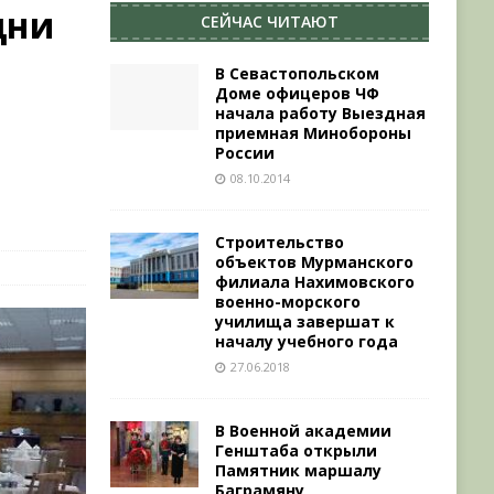
дни
СЕЙЧАС ЧИТАЮТ
В Севастопольском
Доме офицеров ЧФ
начала работу Выездная
приемная Минобороны
России
08.10.2014
Строительство
объектов Мурманского
филиала Нахимовского
военно-морского
училища завершат к
началу учебного года
27.06.2018
В Военной академии
Генштаба открыли
Памятник маршалу
Баграмяну