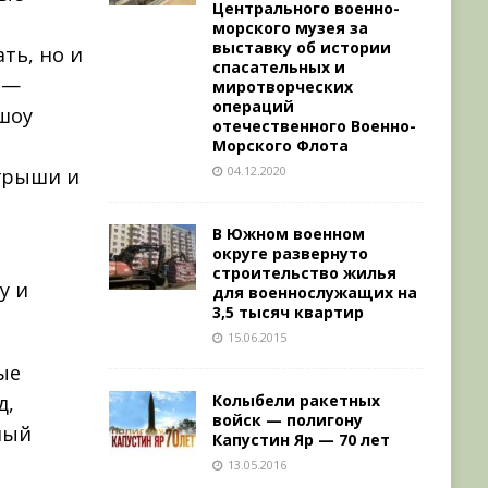
Центрального военно-
морского музея за
выставку об истории
ть, но и
спасательных и
 —
миротворческих
операций
шоу
отечественного Военно-
Морского Флота
04.12.2020
грыши и
В Южном военном
округе развернуто
строительство жилья
у и
для военнослужащих на
3,5 тысяч квартир
15.06.2015
ые
Колыбели ракетных
д,
войск — полигону
ный
Капустин Яр — 70 лет
13.05.2016