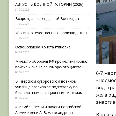
АВГУСТ В ВОЕННОЙ ИСТОРИИ (2026)
31.07.2026
Возрождая легендарный Воениздат
19.07.2026
«Богини отечественного производства»
19.07.2026
Освобождена Константиновка
04.07.2026
Министр обороны РФ проинспектировал
войска и силы Черноморского флота
6-7 мар
03.07.2026
«Подмос
В Тверском суворовском военном
училище развивают подготовку по
водохра
беспилотным авиационным системам
желающи
03.07.2026
энергие
Ансамбль песни и пляски Российской
Армии имени А. В. Александрова
В празд