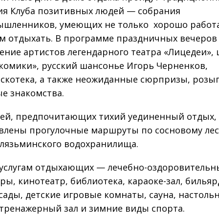
ия Клуба позитивных людей — собрания
шленников, умеющих не только хорошо работа
ом отдыхать. В программе праздничных вечеров
ение артистов легендарного театра «Лицедеи», 
комики», русский шансонье Игорь Черненков,
скотека, а также неожиданные сюрпризы, розы
е знакомства.
тей, предпочитающих тихий уединенный отдых,
влены прогулочные маршруты по сосновому лес
Клязьминского водохранилища.
 услугам отдыхающих — лечебно-оздоровительн
ры, кинотеатр, библиотека, караоке-зал, бильяр
сады, детские игровые комнаты, сауна, настоль
 тренажерный зал и зимние виды спорта.