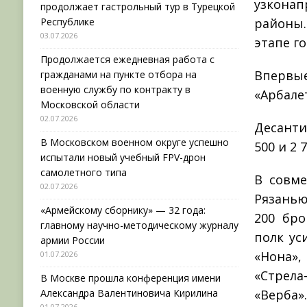
узконап
продолжает гастрольный тур в Турецкой
Республике
районы
03.07.2026
этапе г
Продолжается ежедневная работа с
Впервы
гражданами на пункте отбора на
военную службу по контракту в
«Арбалет
Московской области
02.07.2026
Десанти
В Московском военном округе успешно
500 и 2 
испытали новый учебный FPV-дрон
самолетного типа
В совме
02.07.2026
Рязанью
«Армейскому сборнику» — 32 года:
200 бр
главному научно-методическому журналу
полк ус
армии России
«Нона»,
01.07.2026
«Стрел
В Москве прошла конференция имени
Александра Валентиновича Кирилина
«Верба»
01.07.2026