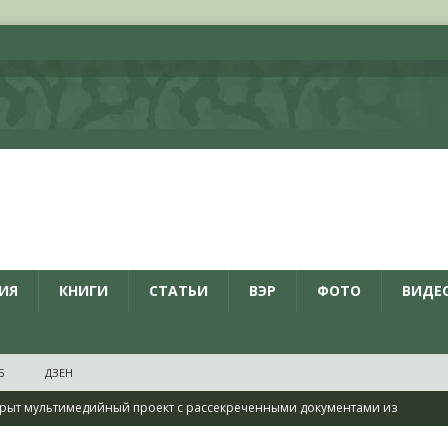
ИЯ
КНИГИ
СТАТЬИ
ВЭР
ФОТО
ВИДЕ
Б
ДЗЕН
рыт мультимедийный проект с рассекреченными документами из
дня создания Железнодорожных войск ВС РФ
НОВОСТИ