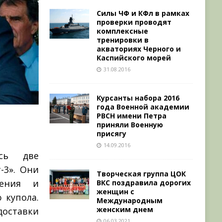
Силы ЧФ и КФл в рамках
проверки проводят
комплексные
тренировки в
акваториях Черного и
Каспийского морей
31.08.2016
Курсанты набора 2016
года Военной академии
РВСН имени Петра
приняли Военную
присягу
14.09.2016
ись две
-3». Они
Творческая группа ЦОК
ления и
ВКС поздравила дорогих
женщин с
 купола.
Международным
женским днем
оставки
06.03.2021