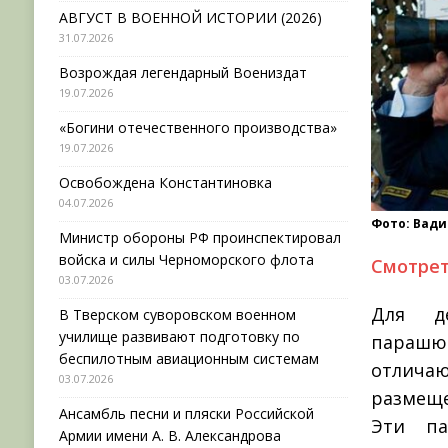
АВГУСТ В ВОЕННОЙ ИСТОРИИ (2026)
31.07.2026
Возрождая легендарный Воениздат
19.07.2026
«Богини отечественного производства»
19.07.2026
Освобождена Константиновка
04.07.2026
Фото: Вад
Министр обороны РФ проинспектировал
войска и силы Черноморского флота
Смотре
03.07.2026
Для де
В Тверском суворовском военном
училище развивают подготовку по
парашют
беспилотным авиационным системам
отлича
03.07.2026
размеще
Ансамбль песни и пляски Российской
Эти па
Армии имени А. В. Александрова