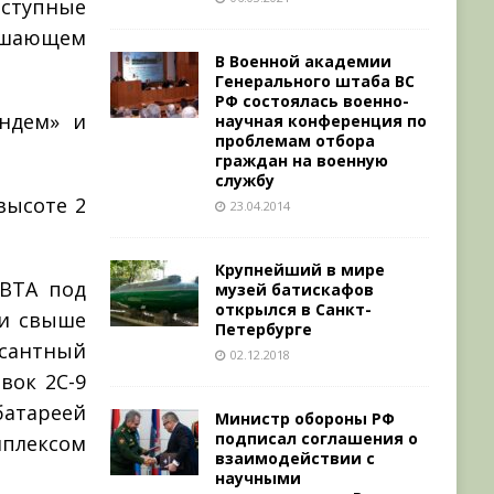
оступные
ршающем
В Военной академии
Генерального штаба ВС
РФ состоялась военно-
ндем» и
научная конференция по
проблемам отбора
граждан на военную
службу
высоте 2
23.04.2014
Крупнейший в мире
 ВТА под
музей батискафов
открылся в Санкт-
 и свыше
Петербурге
сантный
02.12.2018
вок 2С-9
батареей
Министр обороны РФ
подписал соглашения о
плексом
взаимодействии с
научными