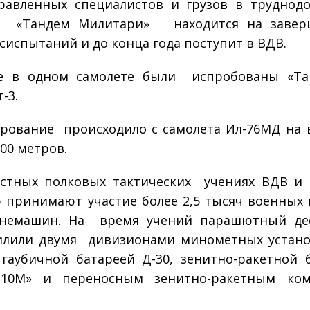
равленных специалистов и грузов в труднод
. «Тандем Милитари» находится на заве
осиспытаний и до конца года поступит в ВДВ.
е в одном самолете были испробованы «Та
-3.
рование происходило с самолета Ил-76МД на 
700 метров.
стных полковых тактических учениях ВДВ и
 принимают участие более 2,5 тысяч военных
онемашин. На время учений парашютный де
илили двумя дивизионами минометных устано
 гаубичной батареей Д-30, зенитно-ракетной 
а-10М» и переносным зенитно-ракетным ком
.