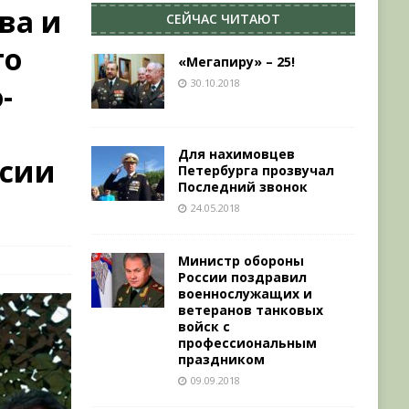
ва и
СЕЙЧАС ЧИТАЮТ
го
«Мегапиру» – 25!
30.10.2018
-
Для нахимовцев
ссии
Петербурга прозвучал
Последний звонок
24.05.2018
Министр обороны
России поздравил
военнослужащих и
ветеранов танковых
войск с
профессиональным
праздником
09.09.2018