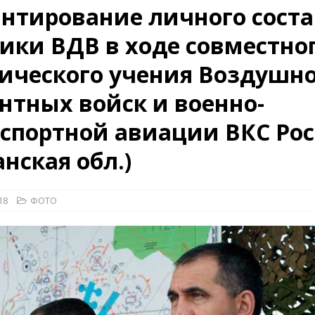
нтирование личного соста
КРАСНАЯ ЗВЕЗДА
ики ВДВ в ходе совместно
ционалистов и организаций пособниками нацистской Германии
ического учения Воздушно
26)
ВОЕННО-ИСТОРИЧЕСКИЙ ЖУРНАЛ
нтных войск и военно-
ямого диалога с прессой». Накануне 75-летия.
НОВОСТИ
спортной авиации ВКС Ро
анская обл.)
18
ФОТО