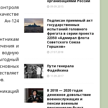
организациями России
контроля
09.09.2015
качестве
 Ан-124
Подписан приемный акт
государственных
испытаний головного
фрегата в серии проекта
22350 «Адмирал флота
антникам
Советского Союза
ечения и
Горшков»
 водную
27.07.2018
ыгодный
основных
Пути генерала
Фадейкина
твляет
11.09.2017
в.
В 2018 — 2020 годах
икаций
денежное довольствие
военнослужащих и
пенсии военным
пенсионерам будут