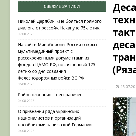
Деса
СВЕЖИЕ ЗАПИСИ
[ 04.08.2026 ]
Район плавания – неограничен
техн
[ 04.08.2026 ]
О признании ряда украинских на
Николай Дерябин: «Не бояться прямого
диалога с прессой». Накануне 75-летия.
такт
НОВОСТИ
07.08.2026
[ 31.07.2026 ]
АВГУСТ В ВОЕННОЙ ИСТОРИИ (20
деса
На сайте Минобороны России открыт
[ 07.08.2026 ]
Николай Дерябин: «Не бояться пр
мультимедийный проект с
тран
рассекреченными документами из
фондов ЦАМО РФ, посвященный 175-
(Ряз
летию со дня создания
Железнодорожных войск ВС РФ
06.08.2026
13.07.20
Район плавания – неограничен
04.08.2026
О признании ряда украинских
националистов и организаций
пособниками нацистской Германии
04.08.2026