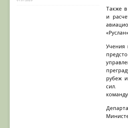
Также в
и расче
авиаци
«Руслан»
Учения 
предсто
управл
прегра
рубеж и
сил. 
команду
Депар
Министе