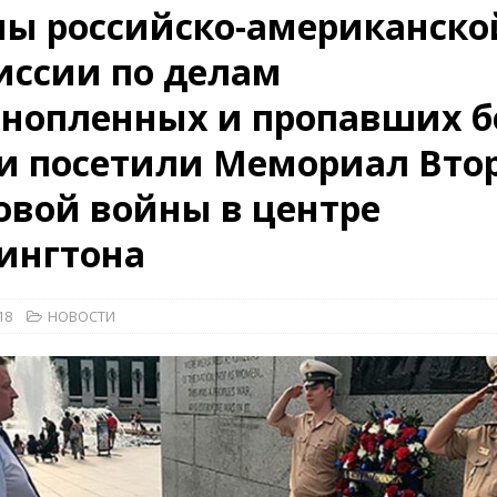
ны российско-американско
иссии по делам
26)
ВОЕННО-ИСТОРИЧЕСКИЙ ЖУРНАЛ
ннопленных и пропавших б
дат
НОВОСТИ
рыт мультимедийный проект с рассекреченными документами из
и посетили Мемориал Вто
дня создания Железнодорожных войск ВС РФ
НОВОСТИ
вой войны в центре
ингтона
18
НОВОСТИ