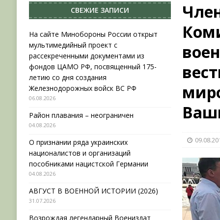
Чле
СВЕЖИЕ ЗАПИСИ
НОВОСТИ
Ком
[ 31.07.2026 ]
АВГУСТ В ВОЕННОЙ ИСТОРИИ (20
На сайте Минобороны России открыт
мультимедийный проект с
вое
[ 19.07.2026 ]
Возрождая легендарный Воениз
рассекреченными документами из
[ 06.08.2026 ]
На сайте Минобороны России отк
вест
фондов ЦАМО РФ, посвященный 175-
летию со дня создания
фондов ЦАМО РФ, посвященный 175-летию со 
миро
Железнодорожных войск ВС РФ
06.08.2026
Ваш
Район плавания – неограничен
04.08.2026
09.08.20
О признании ряда украинских
националистов и организаций
пособниками нацистской Германии
04.08.2026
АВГУСТ В ВОЕННОЙ ИСТОРИИ (2026)
31.07.2026
Возрождая легендарный Воениздат