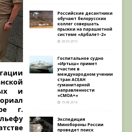
Российские десантники
обучают белорусских
коллег совершать
прыжки на парашютной
системе «Арбалет-2»
28.05.2015
Госпитальное судно
«Иртыш» примет
участие в
егации
международном учении
стран АСЕАН
нской
гуманитарной
ных и
направленности
«СМОА+»
ориал
19.08.2016
ре г.
ельефу
Экспедиция
Минобороны России
тстве
проведет поиск