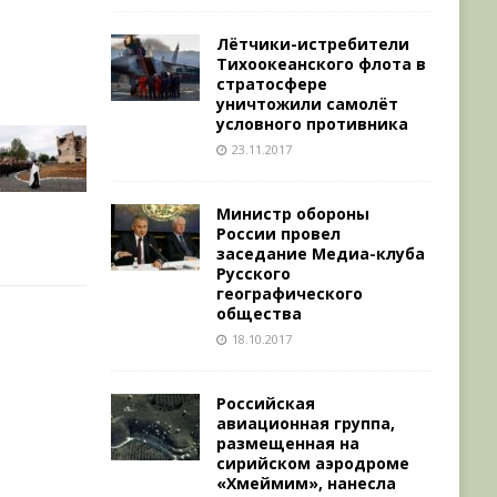
Лётчики-истребители
Тихоокеанского флота в
стратосфере
уничтожили самолёт
условного противника
23.11.2017
Министр обороны
России провел
заседание Медиа-клуба
Русского
географического
общества
18.10.2017
Российская
авиационная группа,
размещенная на
сирийском аэродроме
«Хмеймим», нанесла