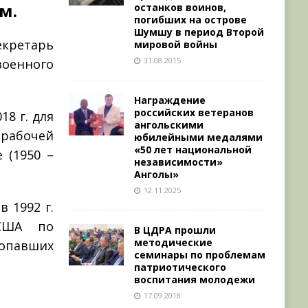
м.
останков воинов,
погибших на острове
Шумшу в период Второй
кретарь
мировой войны
31.08.2015
оенного
Награждение
российских ветеранов
8 г. для
ангольскими
рабочей
юбилейными медалями
«50 лет национальной
 (1950 –
независимости»
Анголы»
12.11.2025
 1992 г.
 США по
В ЦДРА прошли
методические
ропавших
семинары по проблемам
патриотического
воспитания молодежи
17.09.2018