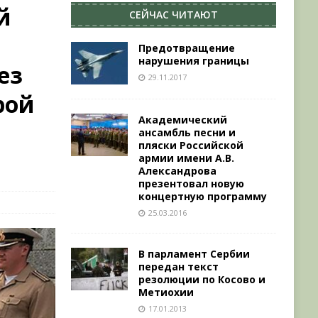
й
СЕЙЧАС ЧИТАЮТ
Предотвращение
нарушения границы
ез
29.11.2017
рой
Академический
ансамбль песни и
пляски Российской
армии имени А.В.
Александрова
презентовал новую
концертную программу
25.03.2016
В парламент Сербии
передан текст
резолюции по Косово и
Метиохии
17.01.2013