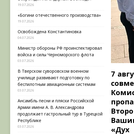
19.07.2026
«Богини отечественного производства»
19.07.2026
Освобождена Константиновка
04.07.2026
Министр обороны РФ проинспектировал
войска и силы Черноморского флота
03.07.2026
В Тверском суворовском военном
7 авг
училище развивают подготовку по
совм
беспилотным авиационным системам
Коми
03.07.2026
проп
Ансамбль песни и пляски Российской
Армии имени А. В. Александрова
Втор
продолжает гастрольный тур в Турецкой
Вашин
Республике
03.07.2026
«Дух