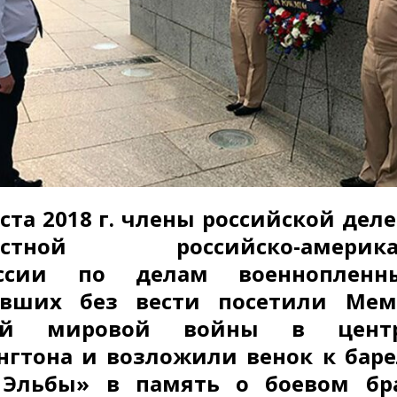
уста 2018 г. члены российской дел
естной российско-америка
ссии по делам военноплен
авших без вести посетили Мем
ой мировой войны в цент
гтона и возложили венок к бар
 Эльбы» в память о боевом бра