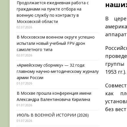
наших
Продолжается ежедневная работа с
гражданами на пункте отбора на
военную службу по контракту в
В цере
Московской области
америк
02.07.2026
аппарат
В Московском военном округе успешно
испытали новый учебный FPV-дрон
Российс
самолетного типа
провед
02.07.2026
группы 
«Армейскому сборнику» — 32 года:
1953 гг.).
главному научно-методическому журналу
армии России
01.07.2026
Совмест
как п
В Москве прошла конференция имени
Александра Валентиновича Кирилина
установ
01.07.2026
без вес
ИЮЛЬ В ВОЕННОЙ ИСТОРИИ (2026)
01.07.2026