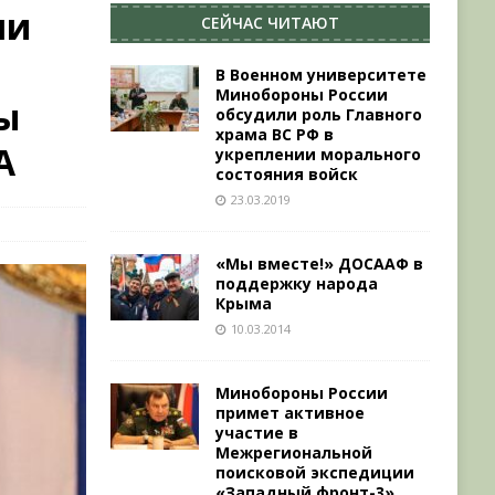
ли
СЕЙЧАС ЧИТАЮТ
В Военном университете
Минобороны России
ы
обсудили роль Главного
храма ВС РФ в
А
укреплении морального
состояния войск
23.03.2019
«Мы вместе!» ДОСААФ в
поддержку народа
Крыма
10.03.2014
Минобороны России
примет активное
участие в
Межрегиональной
поисковой экспедиции
«Западный фронт-3»