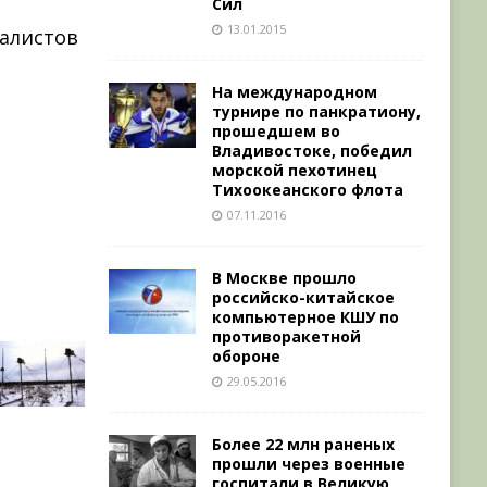
Сил
13.01.2015
иалистов
На международном
турнире по панкратиону,
а
прошедшем во
Владивостоке, победил
морской пехотинец
Тихоокеанского флота
07.11.2016
В Москве прошло
российско-китайское
компьютерное КШУ по
противоракетной
обороне
29.05.2016
Более 22 млн раненых
прошли через военные
госпитали в Великую