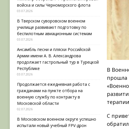
войска и силы Черноморского флота
03.07.2026
В Тверском суворовском военном
училище развивают подготовку по
беспилотным авиационным системам
03.07.2026
Ансамбль песни и пляски Российской
Армии имени А. В. Александрова
продолжает гастрольный тур в Турецкой
Республике
В Военн
03.07.2026
прошла 
Продолжается ежедневная работа с
«Военно
гражданами на пункте отбора на
развити
военную службу по контракту в
терапии
Московской области
02.07.2026
С приве
В Московском военном округе успешно
обратил
испытали новый учебный FPV-дрон