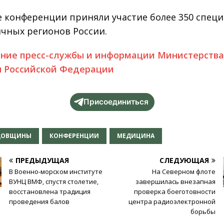
е конференции приняли участие более 350 спец
ичных регионов России.
ние пресс-службы и информации Министерств
 Российской Федерации
Присоединиться
ДОВЩИНЫ
КОНФЕРЕНЦИИ
МЕДИЦИНА
ПРЕДЫДУЩАЯ
СЛЕДУЮЩАЯ
В Военно-морском институте
На Северном флоте
ВУНЦ ВМФ, спустя столетие,
завершилась внезапная
восстановлена традиция
проверка боеготовности
проведения балов
центра радиоэлектронной
борьбы