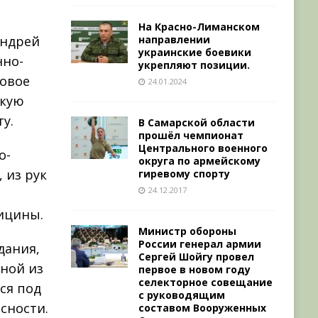
На Красно-Лиманском
направлении
Андрей
украинские боевики
нно-
укрепляют позиции.
цовое
24.01.2024
скую
у.
В Самарской области
прошёл чемпионат
Центрального военного
о-
округа по армейскому
 из рук
гиревому спорту
24.12.2017
е
ицины.
Министр обороны
России генерал армии
дания,
Сергей Шойгу провел
дной из
первое в новом году
селекторное совещание
ся под
с руководящим
сности.
составом Вооруженных