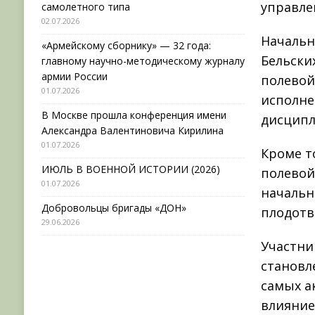
управле
самолетного типа
02.07.2026
Начальн
«Армейскому сборнику» — 32 года:
Бельски
главному научно-методическому журналу
армии России
полевой
01.07.2026
исполне
В Москве прошла конференция имени
дисципл
Александра Валентиновича Кирилина
01.07.2026
Кроме т
ИЮЛЬ В ВОЕННОЙ ИСТОРИИ (2026)
полевой
01.07.2026
начальн
Добровольцы бригады «ДОН»
плодотв
29.06.2026
Участни
становл
самых а
влияние