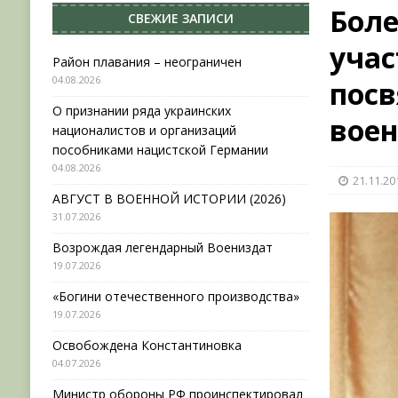
Боле
СВЕЖИЕ ЗАПИСИ
[ 31.07.2026 ]
АВГУСТ В ВОЕННОЙ ИСТОРИИ (20
учас
[ 19.07.2026 ]
Возрождая легендарный Воениз
Район плавания – неограничен
04.08.2026
пос
[ 19.07.2026 ]
«Богини отечественного произво
О признании ряда украинских
[ 04.08.2026 ]
Район плавания – неограничен
вое
националистов и организаций
пособниками нацистской Германии
04.08.2026
21.11.20
АВГУСТ В ВОЕННОЙ ИСТОРИИ (2026)
31.07.2026
Возрождая легендарный Воениздат
19.07.2026
«Богини отечественного производства»
19.07.2026
Освобождена Константиновка
04.07.2026
Министр обороны РФ проинспектировал