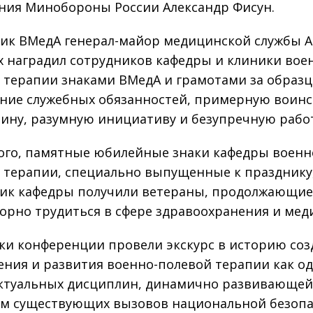
ния Минобороны России Александр Фисун.
ик ВМедА генерал-майор медицинской службы 
х наградил сотрудников кафедры и клиники вое
 терапии знаками ВМедА и грамотами за образ
ние служебных обязанностей, примерную воин
ину, разумную инициативу и безупречную работ
ого, памятные юбилейные знаки кафедры военн
 терапии, специально выпущенные к празднику,
ик кафедры получили ветераны, продолжающи
орно трудиться в сфере здравоохранения и мед
ки конференции провели экскурс в историю соз
ения и развития военно-полевой терапии как о
ктуальных дисциплин, динамично развивающей
м существующих вызовов национальной безопа