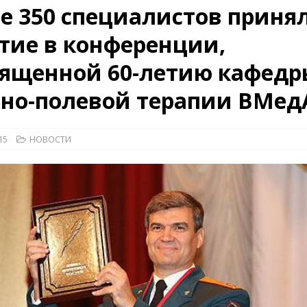
е 350 специалистов приня
26)
ВОЕННО-ИСТОРИЧЕСКИЙ ЖУРНАЛ
тие в конференции,
дат
НОВОСТИ
вященной 60-летию кафедр
дства»
КРАСНАЯ ЗВЕЗДА
КРАСНАЯ ЗВЕЗДА
нно-полевой терапии ВМед
15
НОВОСТИ