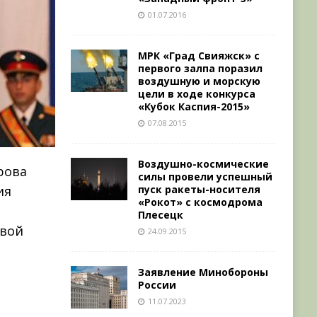
01.07.2016
МРК «Град Свияжск» с
первого залпа поразил
воздушную и морскую
цели в ходе конкурса
«Кубок Каспия-2015»
07.08.2015
Воздушно-космические
рова
силы провели успешный
пуск ракеты-носителя
ия
«Рокот» с космодрома
Плесецк
евой
24.09.2015
Заявление Минобороны
России
11.07.2023