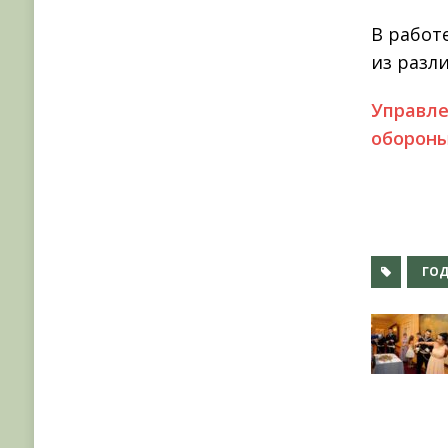
В работ
из разл
Управле
обороны
ГО