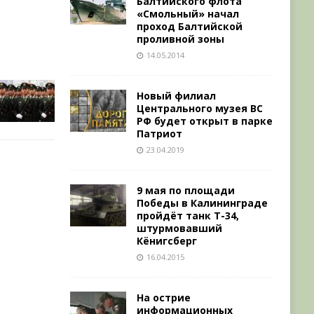
Балтийского флота
«Смольный» начал
проход Балтийской
проливной зоны
14.05.2014
Новый филиал
Центрального музея ВС
РФ будет открыт в парке
Патриот
23.04.2019
9 мая по площади
Победы в Калининграде
пройдёт танк Т-34,
штурмовавший
Кёнигсберг
16.04.2015
На острие
информационных