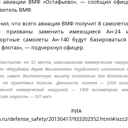
й авиации ВМФ «Остафьево», — сообщил офиц
витель ВМФ.
нил, что всего авиация ВМФ получит 8 самолетов
е призваны заменить имеющиеся Ан-24 и
ортные самолеты Ан-140 будут базироваться
 флотах», — подчеркнул офицер.
 рассчитан на 52 места, максимальная коммерческая нагру
Он оборудован двумя двигателями турбинного исполнения 
та, имеет достаточную высоту исполнения для безопасно
и на грунтовых полосах. Дальность полета — 2320 кило
альной коммерческой нагрузкой — 1300 километров; мак
ская скорость — 537 км/ч.
ИА Новос
ia.ru/defense_safety/20130417/933202352.html#ixz