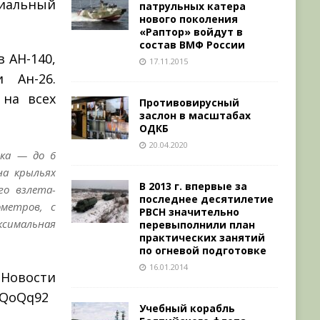
иальный
патрульных катера
нового поколения
«Раптор» войдут в
состав ВМФ России
 АН-140,
17.11.2015
 Ан-26.
 на всех
Противовирусный
заслон в масштабах
ОДКБ
20.04.2020
зка — до 6
на крыльях
В 2013 г. впервые за
го взлета-
последнее десятилетие
метров, с
РВСН значительно
симальная
перевыполнили план
практических занятий
по огневой подготовке
16.01.2014
ти
z2QoQq92
Учебный корабль