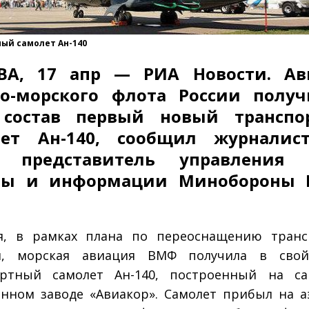
ый самолет Ан-140
ВА, 17 апр — РИА Новости. Ав
но-морского флота России полу
 состав первый новый транспо
лет Ан-140, сообщил журналис
у представитель управления п
бы и информации Минобороны 
ня, в рамках плана по переоснащению транс
и, морская авиация ВМФ получила в свой
ортный самолет Ан-140, построенный на са
нном заводе «Авиакор». Самолет прибыл на 