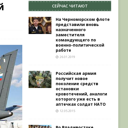
й
СЕЙЧАС ЧИТАЮТ
На Черноморском флоте
представили вновь
назначенного
заместителя
командующего по
военно-политической
работе
26.01.2019
Российская армия
получит новое
поколение средств
остановки
кровотечений, аналоги
которого уже есть в
аптечках солдат НАТО
12.05.2015
Во Владивостоке