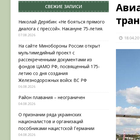
Ави
СВЕЖИЕ ЗАПИСИ
НОВОСТИ
тра
[ 31.07.2026 ]
АВГУСТ В ВОЕННОЙ ИСТОРИИ (20
Николай Дерябин: «Не бояться прямого
диалога с прессой». Накануне 75-летия.
[ 07.08.2026 ]
Николай Дерябин: «Не бояться пр
07.08.2026
18.04.20
[ 06.08.2026 ]
На сайте Минобороны России отк
На сайте Минобороны России открыт
фондов ЦАМО РФ, посвященный 175-летию со 
мультимедийный проект с
рассекреченными документами из
фондов ЦАМО РФ, посвященный 175-
летию со дня создания
Железнодорожных войск ВС РФ
06.08.2026
Район плавания – неограничен
04.08.2026
О признании ряда украинских
националистов и организаций
пособниками нацистской Германии
04.08.2026