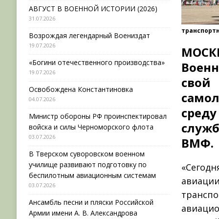
АВГУСТ В ВОЕННОЙ ИСТОРИИ (2026)
31.07.2026
транспортн
Возрождая легендарный Воениздат
19.07.2026
МОСК
«Богини отечественного производства»
Воен
19.07.2026
свой
Освобождена Константиновка
само
04.07.2026
сред
Министр обороны РФ проинспектировал
служ
войска и силы Черноморского флота
03.07.2026
ВМФ.
В Тверском суворовском военном
училище развивают подготовку по
«Сегод
беспилотным авиационным системам
авиаци
03.07.2026
трансп
Ансамбль песни и пляски Российской
авиацио
Армии имени А. В. Александрова