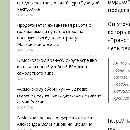
морско
продолжает гастрольный тур в Турецкой
Республике
предста
03.07.2026
Он уточ
Продолжается ежедневная работа с
которы
гражданами на пункте отбора на
военную службу по контракту в
«Трансп
Московской области
четырех
02.07.2026
В Московском военном округе успешно
Ан-140
испытали новый учебный FPV-дрон
тонн. 
самолетного типа
самоле
02.07.2026
посадк
«Армейскому сборнику» — 32 года:
максим
главному научно-методическому журналу
крейсер
армии России
01.07.2026
Р
В Москве прошла конференция имени
http://r
Александра Валентиновича Кирилина
mV
01.07.2026