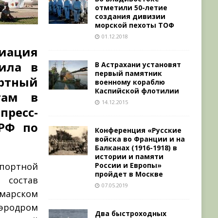
отметили 50-летие
создания дивизии
морской пехоты ТОФ
01.12.2018
иация
чила в
В Астрахани установят
первый памятник
ртный
военному кораблю
Каспийской флотилии
там в
14.12.2015
ресс-
РФ по
Конференция «Русские
войска во Франции и на
Балканах (1916-1918) в
истории и памяти
России и Европы»
портной
пройдет в Москве
 состав
07.05.2019
марском
аэродром
Два быстроходных