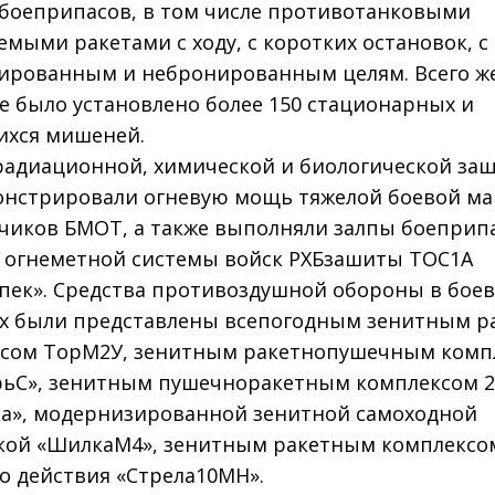
боеприпасов, в том числе противотанковыми
емыми ракетами с ходу, с коротких остановок, с
ированным и небронированным целям. Всего ж
е было установлено более 150 стационарных и
хся мишеней.
радиационной, химической и биологической за
нстрировали огневую мощь тяжелой боевой м
чиков БМО­Т, а также выполняли залпы боеприп
 огнеметной системы войск РХБ­зашиты ТОС­1А
пек». Средства противоздушной обороны в бое
х были представлены всепогодным зенитным 
сом Тор­М2У, зенитным ракетно­пушечным комп
ь­С», зенитным пушечно­ракетным комплексом 
ка», модернизированной зенитной самоходной
кой «Шилка­М4», зенитным ракетным комплексо
о действия «Стрела­10МН».