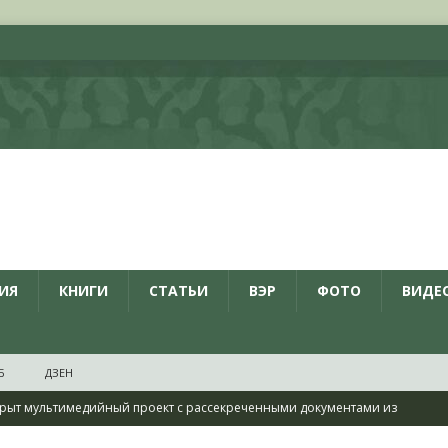
ИЯ
КНИГИ
СТАТЬИ
ВЭР
ФОТО
ВИДЕ
Б
ДЗЕН
рыт мультимедийный проект с рассекреченными документами из
дня создания Железнодорожных войск ВС РФ
НОВОСТИ