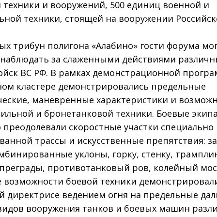
 техники и вооружений, 500 единиц военной и
ьной техники, стоящей на вооружении Российс
вых трибун полигона «Алабино» гости форума мо
наблюдать за слаженными действиями различн
ойск ВС РФ. В рамках демонстрационной прогр
ном кластере демонстрировались предельные
еские, маневренные характеристики и возмож
ильной и бронетанковой техники. Боевые экип
 преодолевали скоростные участки специально
ванной трассы и искусственные препятствия: з
омбинированные уклоны, горку, стенку, трампли
преграды, противотанковый ров, колейный мос
 возможности боевой техники демонстрировал
й директрисе ведением огня на предельные да
 видов вооружения танков и боевых машин раз