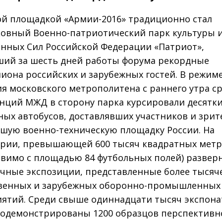
й площадкой «Армии­-2016» традиционно стал
овный Военно-­патриотический парк культуры 
нных Сил Российской Федерации «Патриот»,
ий за шесть дней работы форума рекордные
иона российских и зарубежных гостей. В режим
я московского метрополитена с раннего утра ср
анций МЖД в сторону парка курсировали десятк
ных автобусов, доставлявших участников и зрит
шую военно-­техническую площадку России. На
рии, превышающей 600 тысяч квадратных мет
авимо с площадью 84 футбольных полей) развер
чные экспозиции, представленные более тысяч
венных и зарубежных оборонно­-промышленных
ятий. Среди свыше одиннадцати тысяч экспона
одемонстрированы 1200 образцов перспективн