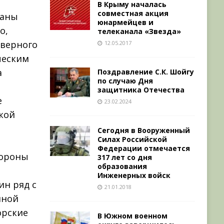
В Крыму началась
совместная акция
ваны
юнармейцев и
о,
телеканала «Звезда»
еверного
12.05.2017
ческим
а
Поздравление С.К. Шойгу
по случаю Дня
защитника Отечества
е
23.02.2024
кой
Сегодня в Вооруженный
Силах Российской
Федерации отмечается
бороны
317 лет со дня
образования
Инженерных войск
ин ряд с
21.01.2018
нной
орские
В Южном военном