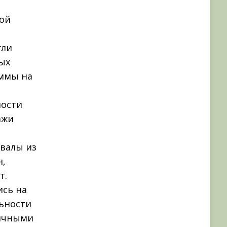
кой
гли
ых
аммы на
ности
ажи
авалы из
н,
т.
ись на
льности
личными