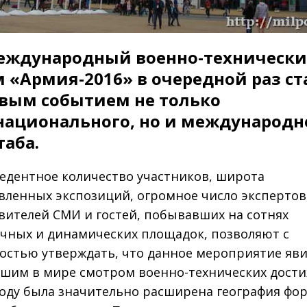
 Международный военно­-техническ
 «Армия-­2016» в очередной раз ст
вым событием не только
ационального, но и международн
аба.
едентное количество участников, широта
вленных экспозиций, огромное число экспертов
вителей СМИ и гостей, побывавших на сотнях
чных и динамических площадок, позволяют с
остью утверждать, что данное мероприятие яв
шим в мире смотром военно­-технических дост
году была значительно расширена география фор