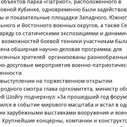
объектов парка «Патриот», расположенного в
овной Кубинке, одновременно были задейство
ы и показательные площадки Западного, Южног
ьного и Восточного военных округов, а также С
Наряду со статическими экспозициями и динами
 возможностей боевой техники участникам был
ена обширная научно­-деловая программа; для
сячных зрителей ­ организованы разнообразны
но-­досуговые мероприятия военно­-патриотичес
енности.
 выступлении на торжественном открытии
родного смотра глава оргкомитета, министр о
ей Шойгу подчеркнул: «За прошедший год форум
ился в событие мирового масштаба и встал в од
и зарубежными выставками вооружения и вое
. Крупнейшие концерны, компании и конструкт