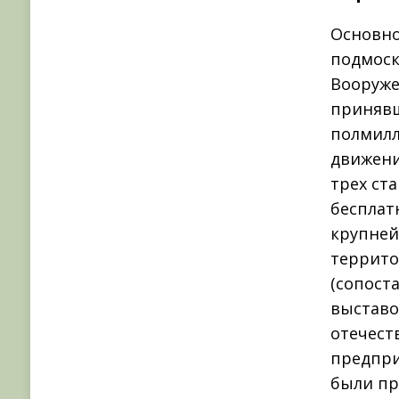
Основно
подмоск
Вооруже
принявш
полмилл
движени
трех ст
бесплат
крупней
террито
(сопост
выставо
отечест
предпри
были пр