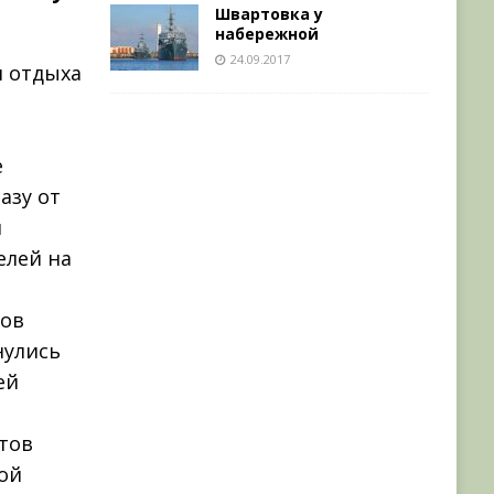
Швартовка у
набережной
24.09.2017
и отдыха
е
азу от
и
елей на
ров
нулись
ей
тов
ой