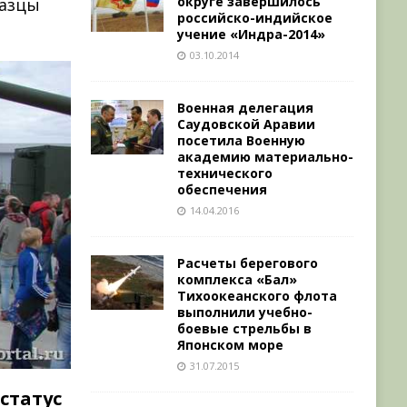
округе завершилось
разцы
российско-индийское
учение «Индра-2014»
03.10.2014
Военная делегация
Саудовской Аравии
посетила Военную
академию материально-
технического
обеспечения
14.04.2016
Расчеты берегового
комплекса «Бал»
Тихоокеанского флота
выполнили учебно-
боевые стрельбы в
Японском море
31.07.2015
статус