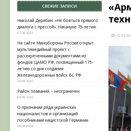
«Арм
СВЕЖИЕ ЗАПИСИ
[ 04.08.2026 ]
Район плавания – неограничен
тех
[ 04.08.2026 ]
О признании ряда украинских на
Николай Дерябин: «Не бояться прямого
диалога с прессой». Накануне 75-летия.
НОВОСТИ
07.08.2026
15.01.20
[ 31.07.2026 ]
АВГУСТ В ВОЕННОЙ ИСТОРИИ (20
На сайте Минобороны России открыт
[ 07.08.2026 ]
Николай Дерябин: «Не бояться пр
мультимедийный проект с
рассекреченными документами из
фондов ЦАМО РФ, посвященный 175-
летию со дня создания
Железнодорожных войск ВС РФ
06.08.2026
Район плавания – неограничен
04.08.2026
О признании ряда украинских
националистов и организаций
пособниками нацистской Германии
04.08.2026