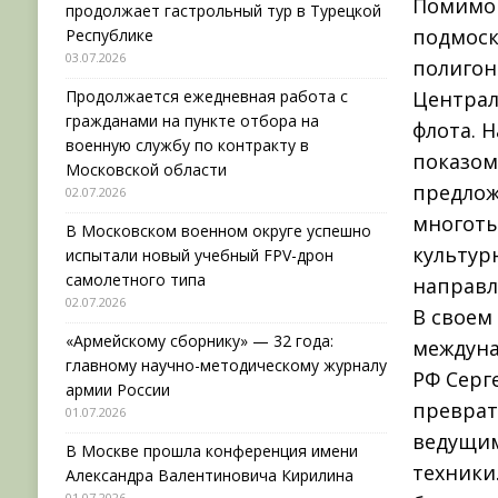
Помимо 
продолжает гастрольный тур в Турецкой
подмоск
Республике
03.07.2026
полигон
Централ
Продолжается ежедневная работа с
гражданами на пункте отбора на
флота. 
военную службу по контракту в
показом
Московской области
предлож
02.07.2026
многоты
В Московском военном округе успешно
культур
испытали новый учебный FPV-дрон
самолетного типа
направл
02.07.2026
В своем
«Армейскому сборнику» — 32 года:
междуна
главному научно-методическому журналу
РФ Серг
армии России
преврат
01.07.2026
ведущим
В Москве прошла конференция имени
техники
Александра Валентиновича Кирилина
01.07.2026