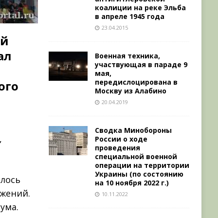
коалиции на реке Эльба
в апреле 1945 года
23.04.2015
ий
ал
Военная техника,
участвующая в параде 9
мая,
передислоцирована в
ого
Москву из Алабино
20.04.2019
Сводка Минобороны
,
России о ходе
проведения
специальной военной
операции на территории
Украины (по состоянию
илось
на 10 ноября 2022 г.)
ижений.
10.11.2022
ума.