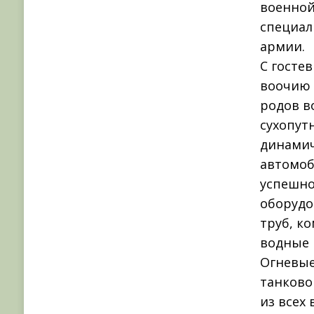
военной
специал
армии.
С госте
воочию 
родов в
сухопут
динамич
автомоб
успешно
оборудо
труб, к
водные 
Огневые
танково
из всех