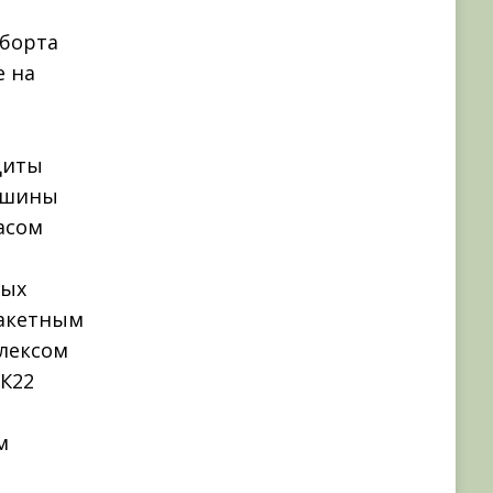
 борта
е на
щиты
ашины
асом
вых
ракетным
лексом
2К22
м