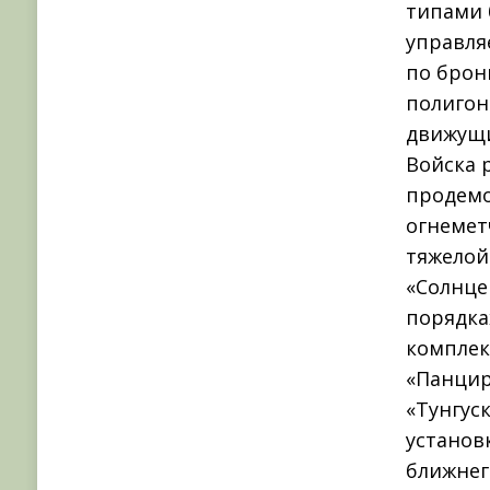
типами 
управля
по брон
полигон
движущи
Войска 
продемо
огнемет
тяжелой
«Солнце
порядка
комплек
«Панцир
«Тунгус
установ
ближнег