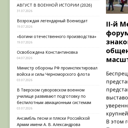
АВГУСТ В ВОЕННОЙ ИСТОРИИ (2026)
31.07.2026
Возрождая легендарный Воениздат
II-­й
19.07.2026
форум
«Богини отечественного производства»
знако
19.07.2026
общен
Освобождена Константиновка
масшт
04.07.2026
Министр обороны РФ проинспектировал
Беспрец
войска и силы Черноморского флота
03.07.2026
предста
предста
В Тверском суворовском военном
училище развивают подготовку по
выставо
беспилотным авиационным системам
уверенн
03.07.2026
крупней
Ансамбль песни и пляски Российской
В этом 
Армии имени А. В. Александрова