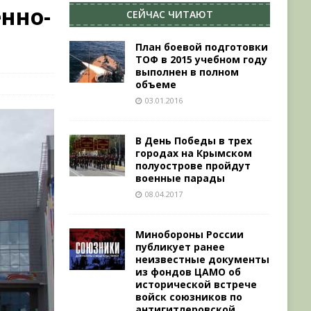
нно­-
СЕЙЧАС ЧИТАЮТ
План боевой подготовки
ТОФ в 2015 учебном году
выполнен в полном
объеме
03.01.2016
В День Победы в трех
городах на Крымском
полуострове пройдут
военные парады
08.04.2017
Минобороны России
публикует ранее
неизвестные документы
из фондов ЦАМО об
исторической встрече
войск союзников по
антигитлеровской