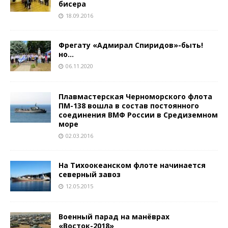
бисера
18.09.2016
Фрегату «Адмирал Спиридов»-быть!
но…
06.11.2020
Плавмастерская Черноморского флота
ПМ-138 вошла в состав постоянного
соединения ВМФ России в Средиземном
море
02.03.2016
На Тихоокеанском флоте начинается
северный завоз
12.05.2015
Военный парад на манёврах
«Восток-2018»